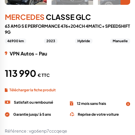
MERCEDES
CLASSE GLC
63 AMG S E PERFORMANCE 476+204CH 4MATIC+ SPEEDSHIFT
9G
46900 km
2023
Hybride
Manuelle
VPN Autos - Pau
113 990
€ TTC
Télécharger la fiche produit
Satisfait ou remboursé
12 mois sans frais
Garantie jusqu'à 5 ans
Reprise de votre voiture
Référence :
vgo6enp7cccqeqe