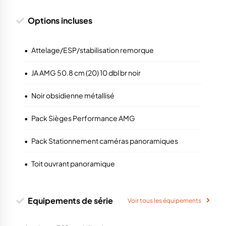
Options incluses
•
Attelage/ESP/stabilisation remorque
•
JA AMG 50.8 cm (20) 10 dbl br noir
•
Noir obsidienne métallisé
•
Pack Sièges Performance AMG
•
Pack Stationnement caméras panoramiques
•
Toit ouvrant panoramique
Equipements de série
Voir tous les équipements