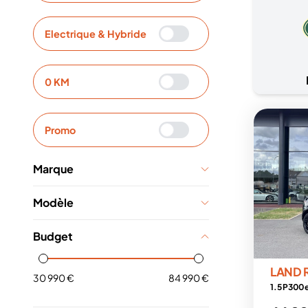
Electrique & Hybride
0 KM
Promo
Marque
Modèle
Budget
LAND 
30 990 €
84 990 €