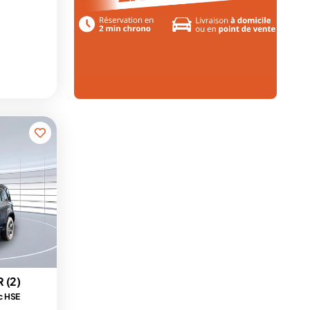
 (2)
c HSE