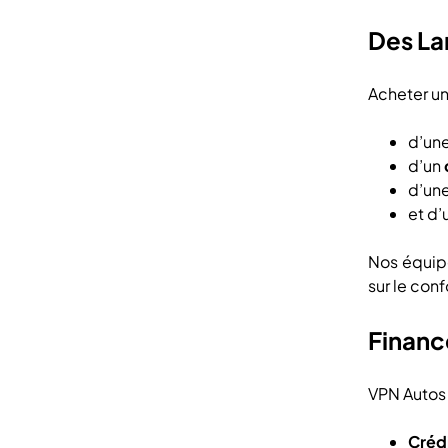
Des La
Acheter u
d’un
d’un
d’un
et d
Nos équipe
sur le con
Financ
VPN Autos 
Crédi