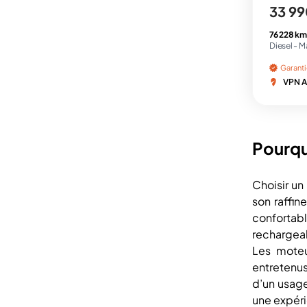
33 99
76 228 km
Diesel -
M
Garant
VPN A
Pourqu
Choisir un
son raffin
confortab
rechargeab
Les moteu
entretenus
d’un usage
une expér