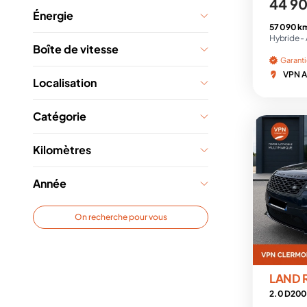
44 9
Énergie
57 090 k
Hybride -
Boîte de vitesse
Garant
VPN A
Localisation
Catégorie
Kilomètres
Année
On recherche pour vous
LAND 