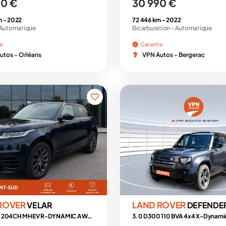
00 €
30 990 €
m -
2022
72 446 km -
2022
Automatique
Bicarburation -
Automatique
ie
Garantie
utos - Orléans
VPN Autos - Bergerac
ROVER
LAND ROVER
VELAR
DEFENDER
2.0 D200 204CH MHEV R-DYNAMIC AWD BVA TVA Récupérable
3.0 D300 110 BVA 4x4 X-Dynami