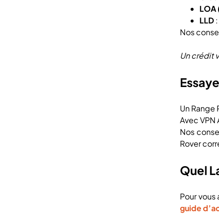
LOA (
LLD
:
Nos conseil
Un crédit 
Essaye
Un Range R
Avec VPN 
Nos consei
Rover corr
Quel L
Pour vous 
guide d’a