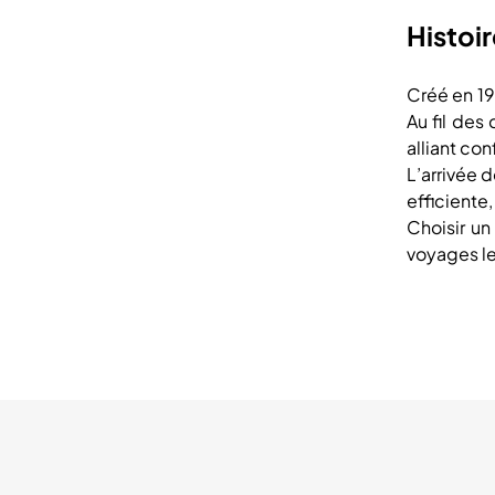
Histoi
Créé en 19
Au fil de
alliant co
L’arrivée 
efficiente
Choisir u
voyages le