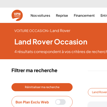
Nos voitures
Reprise
Financement
Ent
‹ Land Rover
VOITURE OCCASION
Land Rover Occasion
4 résultats
correspondent à vos critères de recherc
Filtrer ma recherche
Réinitialiser ma recherche
Land Rove
Bon Plan Exclu Web