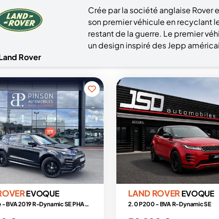
Crée par la société anglaise Rover 
son premier véhicule en recyclant 
restant de la guerre. Le premier véhi
un design inspiré des Jepp américa
Land Rover
ROVER
LAND ROVER
EVOQUE
EVOQUE
1.5 P300e - BVA 2019 R-Dynamic SE PHASE 1
2.0 P200 - BVA R-Dynamic SE