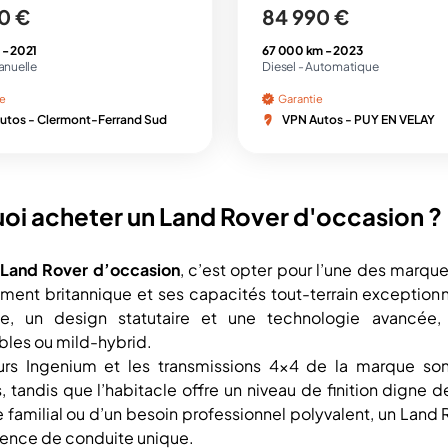
0 €
84 990 €
 -
2021
67 000 km -
2023
anuelle
Diesel -
Automatique
ie
Garantie
utos - Clermont-Ferrand Sud
VPN Autos - PUY EN VELAY
oi acheter un Land Rover d'occasion ?
Land Rover d’occasion
, c’est opter pour l’une des marq
ement britannique et ses capacités tout-terrain exceptionn
le, un design statutaire et une technologie avancée,
les ou mild-hybrid.
rs Ingenium et les transmissions 4x4 de la marque sont
, tandis que l’habitacle offre un niveau de finition digne 
 familial ou d’un besoin professionnel polyvalent, un Land
ience de conduite unique.