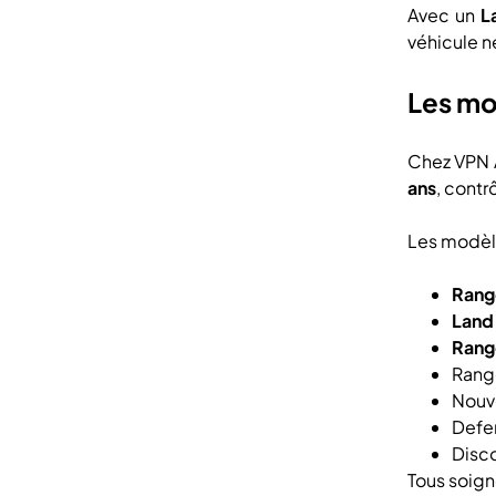
Avec un
L
véhicule n
Les mo
Chez VPN 
ans
, contr
Les modèle
Rang
Land
Rang
Rang
Nouv
Defe
Disc
Tous soign