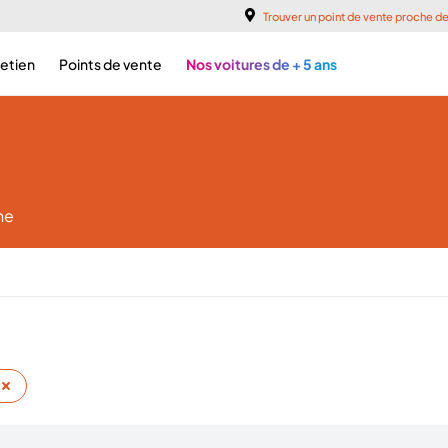
Trouver un point de vente proche d
retien
Points de vente
Nos voitures de + 5 ans
he
r