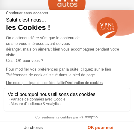
Navigation
Qui sommes-nous ?
Contactez-nous
VPN Autos Pro - Notre site de
Plan du site
voitures d'occasion pour
professionnels & marchands
Mentions légales
Rejoindre le réseau VPN Autos
Blog
Me connecter
Suivez-nous
Nous appeler
Devis Gratuit
© 2026 VPN Autos —
Mentions légales
et