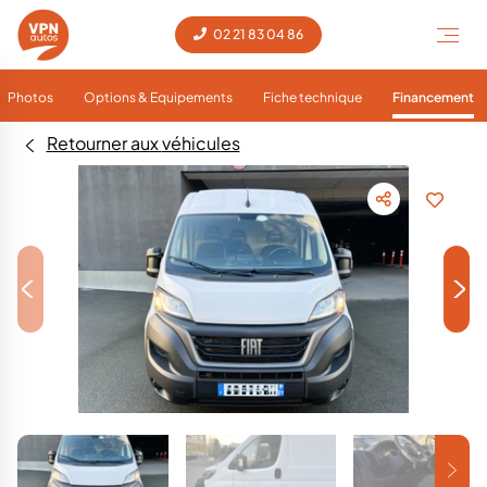
02 21 83 04 86
Photos
Options & Equipements
Fiche technique
Financement
Retourner aux véhicules
<
>