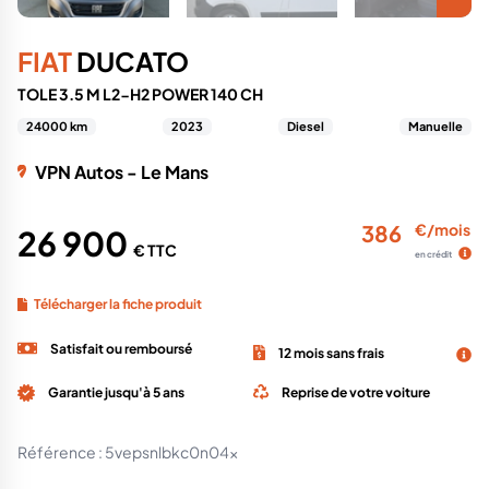
FIAT
DUCATO
TOLE 3.5 M L2-H2 POWER 140 CH
24000 km
2023
Diesel
Manuelle
VPN Autos - Le Mans
386
€/mois
26 900
€ TTC
en crédit
Télécharger la fiche produit
Satisfait ou remboursé
12 mois sans frais
Garantie jusqu'à 5 ans
Reprise de votre voiture
Référence :
5vepsnlbkc0n04x