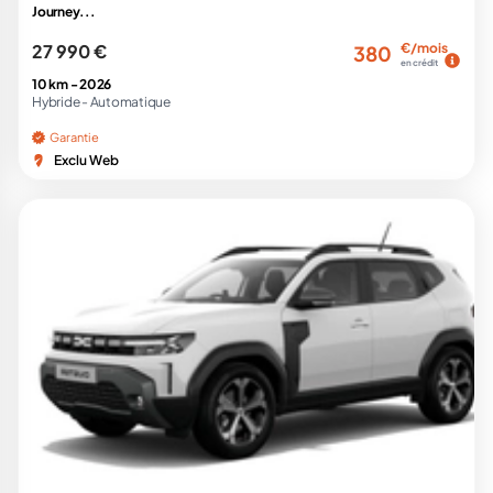
Journey...
27 990 €
€/mois
380
en crédit
10 km -
2026
Hybride -
Automatique
Garantie
Exclu Web