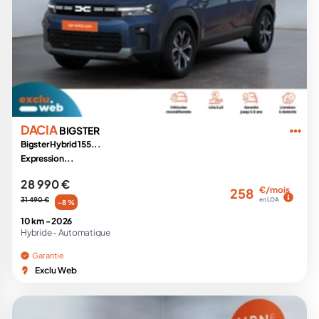
DACIA
BIGSTER
Bigster Hybrid 155...
Expression...
28 990 €
€/mois
258
31 490 €
en LOA
-8 %
10 km -
2026
Hybride -
Automatique
Garantie
Exclu Web