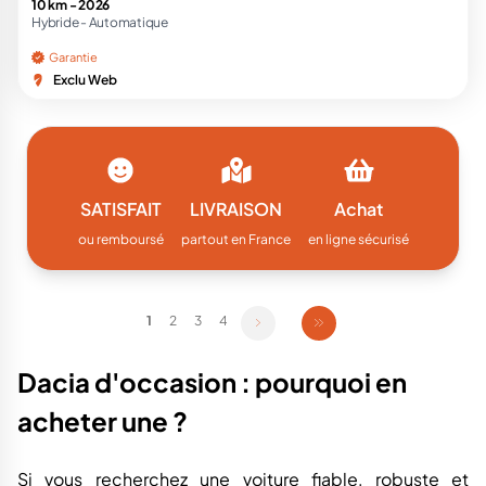
10 km -
2026
Hybride -
Automatique
Garantie
Exclu Web
SATISFAIT
LIVRAISON
Achat
ou remboursé
partout en France
en ligne sécurisé
1
2
3
4
Dacia d'occasion : pourquoi en
acheter une ?
Si vous recherchez une voiture fiable, robuste et