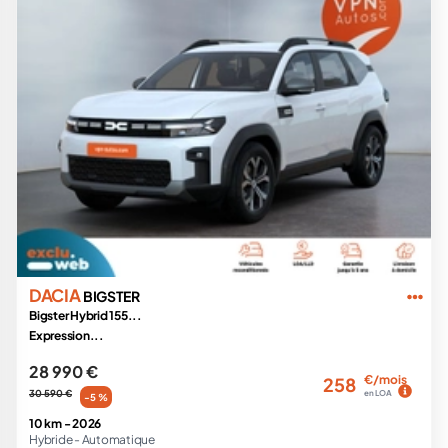
DACIA
BIGSTER
Bigster Hybrid 155...
Expression...
28 990 €
€/mois
258
30 590 €
en LOA
-5 %
10 km -
2026
Hybride -
Automatique