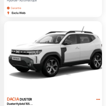
Hybride -
Automatique
Garantie
Exclu Web
DACIA
DUSTER
Duster Hybrid 155...