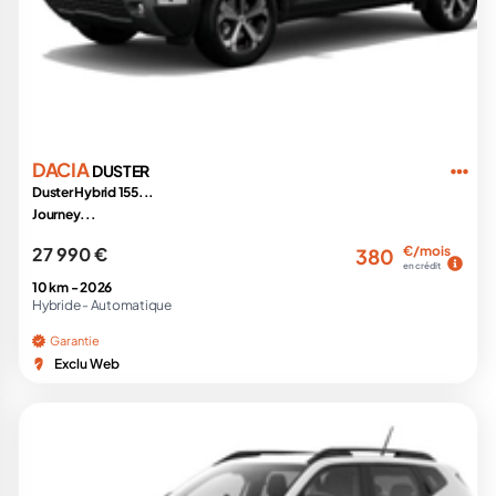
DACIA
DUSTER
Duster Hybrid 155...
Journey...
27 990 €
€/mois
380
en crédit
10 km -
2026
Hybride -
Automatique
Garantie
Exclu Web