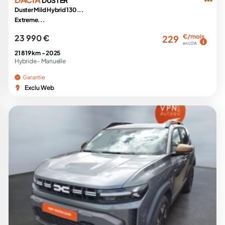
Duster Mild Hybrid 130...
Extreme...
23 990 €
€/mois
229
en LOA
21 819 km -
2025
Hybride -
Manuelle
Garantie
Exclu Web