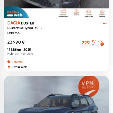
DACIA
DUSTER
Duster Mild Hybrid 130...
Extreme...
23 990 €
€/mois
229
en LOA
19 528 km -
2025
Hybride -
Manuelle
Garantie
Exclu Web