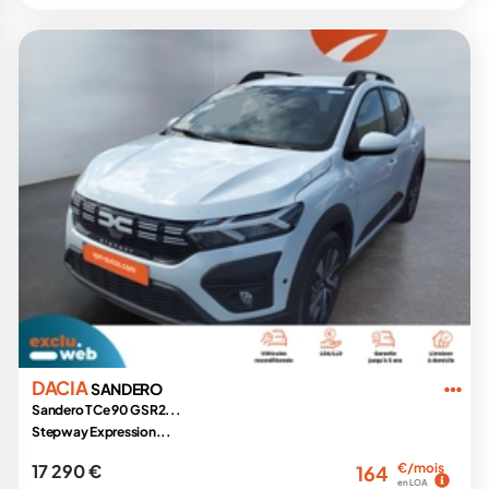
DACIA
SANDERO
Sandero TCe 90 GSR2...
Stepway Expression...
17 290 €
€/mois
164
en LOA