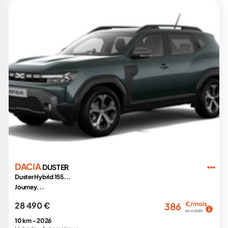
DACIA
DUSTER
Duster Hybrid 155...
Journey...
28 490 €
€/mois
386
en crédit
10 km -
2026