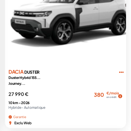
DACIA
DUSTER
Duster Hybrid 155...
Journey...
27 990 €
€/mois
380
en crédit
10 km -
2026
Hybride -
Automatique
Garantie
Exclu Web