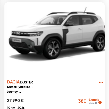
DACIA
DUSTER
Duster Hybrid 155...
Journey...
27 990 €
€/mois
380
en crédit
10 km -
2026