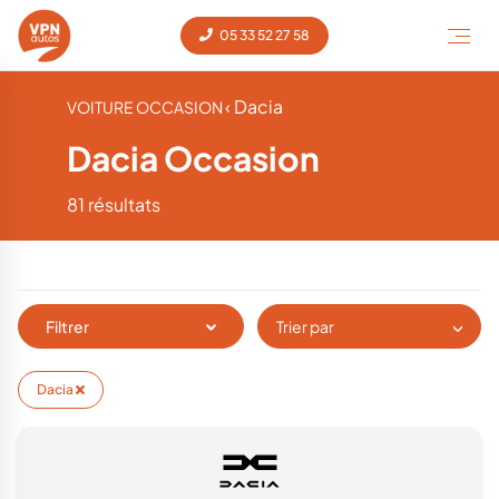
05 33 52 27 58
‹ Dacia
VOITURE OCCASION
Dacia Occasion
81 résultats
Filtrer
Trier par
Dacia