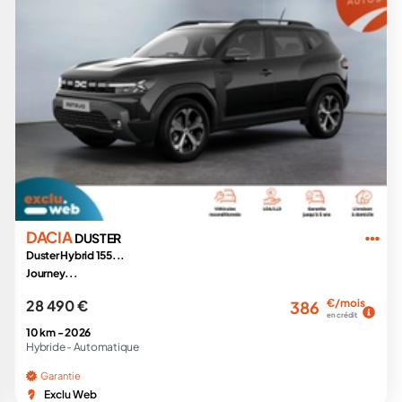
DACIA
DUSTER
Duster Hybrid 155...
Journey...
28 490 €
€/mois
386
en crédit
10 km -
2026
Hybride -
Automatique
Garantie
Exclu Web