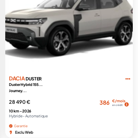
DACIA
DUSTER
Duster Hybrid 155...
Journey...
28 490 €
€/mois
386
en crédit
10 km -
2026
Hybride -
Automatique
Garantie
Exclu Web