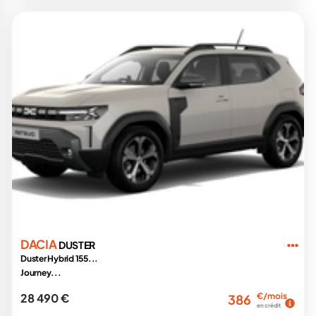
DACIA
DUSTER
Duster Hybrid 155...
Journey...
28 490 €
€/mois
386
en crédit