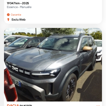
19 347 km -
2025
Essence -
Manuelle
Garantie
Exclu Web
DACIA
DUSTER