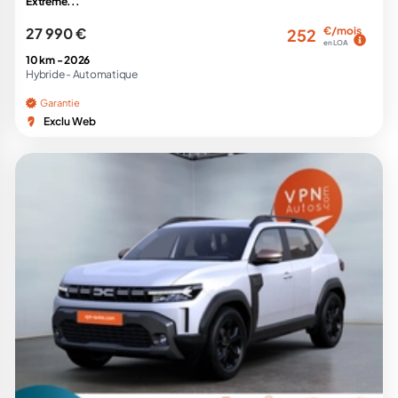
Extreme...
27 990 €
€/mois
252
en LOA
10 km -
2026
Hybride -
Automatique
Garantie
Exclu Web