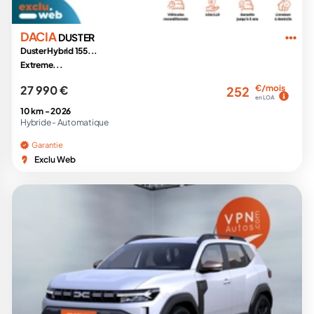
DACIA
DUSTER
Duster Hybrid 155...
Extreme...
27 990 €
€/mois
252
en LOA
10 km -
2026
Hybride -
Automatique
Garantie
Exclu Web