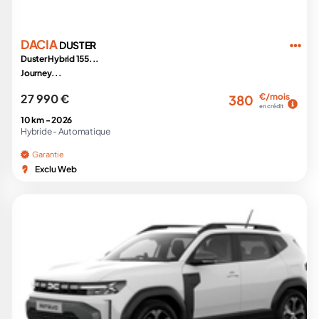
DACIA
DUSTER
Duster Hybrid 155...
Journey...
27 990 €
€/mois
380
en crédit
10 km -
2026
Hybride -
Automatique
Garantie
Exclu Web