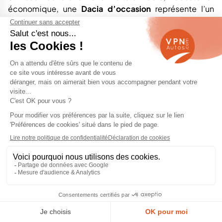
économique, une
Dacia d’occasion
représente l’un
des meilleurs choix sur le marché actuel. Appartenant
au groupe Renault, Dacia s’est imposée comme la
marque du bon sens automobile : des modèles
simples, fiables et conçus pour durer, sans superflu.
Les voitures
Dacia d’occasion
séduisent par leur
excellent rapport qualité/prix, leurs coûts d’entretien
réduits et leur motorisation éprouvée. La marque
propose aujourd’hui une gamme complète : citadines,
SUV, familiales ou utilitaires, toutes pensées pour offrir
un usage pratique au quotidien, sans compromis sur la
fiabilité.
Grâce aux motorisations essence ECO-G (GPL) ou
diesel Blue dCi, Dacia parvient à concilier performance
et sobriété, avec des consommations maîtrisées et
des émissions conformes aux normes WLTP. Que vous
rouliez principalement en ville ou que vous ayez besoin
d’un véhicule pour vos escapades, il existe forcément