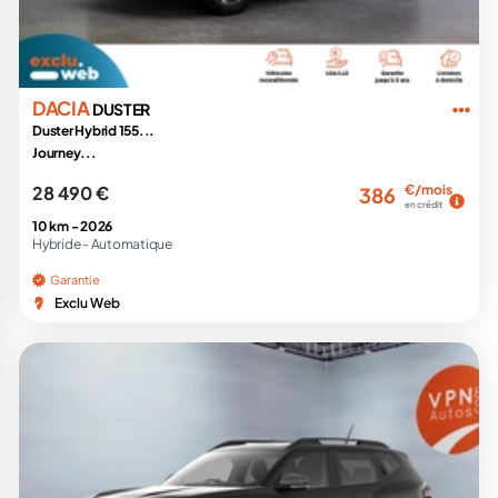
DACIA
DUSTER
Duster Hybrid 155...
Journey...
28 490 €
€/mois
386
en crédit
10 km -
2026
Hybride -
Automatique
Garantie
Exclu Web