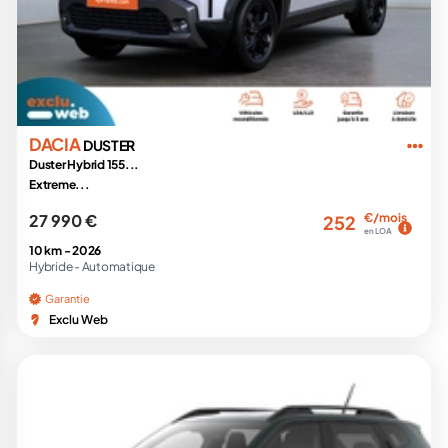
DACIA
DUSTER
Duster Hybrid 155...
Extreme...
27 990 €
€/mois
252
en LOA
10 km -
2026
Hybride -
Automatique
Garantie
Exclu Web