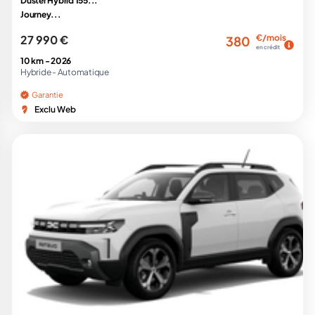
Duster Hybrid 155...
Journey...
27 990 €
€/mois
380
en crédit
10 km -
2026
Hybride -
Automatique
Garantie
Exclu Web