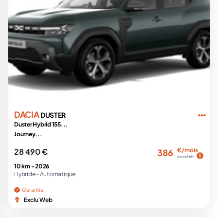
DACIA
DUSTER
Duster Hybrid 155...
Journey...
28 490 €
€/mois
386
en crédit
10 km -
2026
Hybride -
Automatique
Garantie
Exclu Web