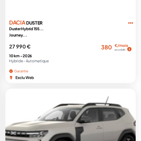
DACIA
DUSTER
Duster Hybrid 155...
Journey...
27 990 €
€/mois
380
en crédit
10 km -
2026
Hybride -
Automatique
Garantie
Exclu Web