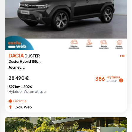
DACIA
DUSTER
Duster Hybrid 155...
Journey...
28 490 €
€/mois
386
en crédit
597 km -
2026
Hybride -
Automatique
Garantie
Exclu Web