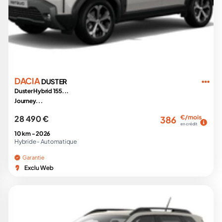
DACIA
DUSTER
Duster Hybrid 155...
Journey...
28 490 €
€/mois
386
en crédit
10 km -
2026
Hybride -
Automatique
Garantie
Exclu Web