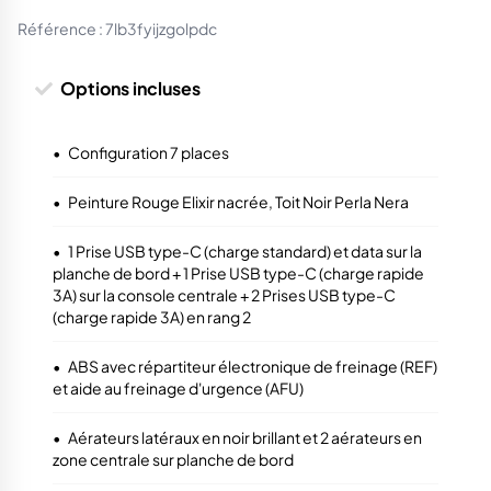
Référence :
7lb3fyijzgolpdc
Options incluses
•
Configuration 7 places
•
Peinture Rouge Elixir nacrée, Toit Noir Perla Nera
•
1 Prise USB type-C (charge standard) et data sur la
planche de bord + 1 Prise USB type-C (charge rapide
3A) sur la console centrale + 2 Prises USB type-C
(charge rapide 3A) en rang 2
•
ABS avec répartiteur électronique de freinage (REF)
et aide au freinage d'urgence (AFU)
•
Aérateurs latéraux en noir brillant et 2 aérateurs en
zone centrale sur planche de bord