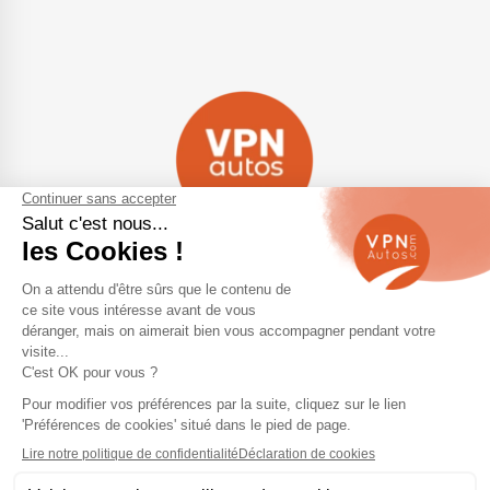
Navigation
Qui sommes-nous ?
Contactez-nous
VPN Autos Pro - Notre site de
Plan du site
voitures d'occasion pour
professionnels & marchands
Mentions légales
Rejoindre le réseau VPN Autos
Blog
Me connecter