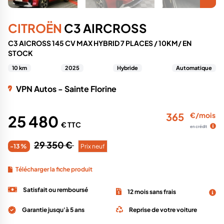
CITROËN
C3 AIRCROSS
C3 AICROSS 145 CV MAX HYBRID 7 PLACES / 10KM/ EN
STOCK
10 km
2025
Hybride
Automatique
VPN Autos - Sainte Florine
365
€/mois
25 480
€ TTC
en crédit
29 350 €
-13 %
Prix neuf
Télécharger la fiche produit
Satisfait ou remboursé
12 mois sans frais
Garantie jusqu'à 5 ans
Reprise de votre voiture