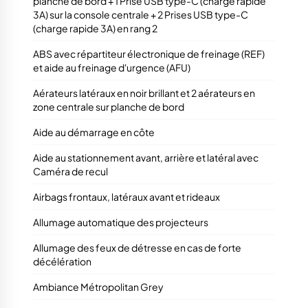
planche de bord + 1 Prise USB type-C (charge rapide
3A) sur la console centrale + 2 Prises USB type-C
(charge rapide 3A) en rang 2
ABS avec répartiteur électronique de freinage (REF)
et aide au freinage d'urgence (AFU)
Aérateurs latéraux en noir brillant et 2 aérateurs en
zone centrale sur planche de bord
Aide au démarrage en côte
Aide au stationnement avant, arrière et latéral avec
Caméra de recul
Airbags frontaux, latéraux avant et rideaux
Allumage automatique des projecteurs
Allumage des feux de détresse en cas de forte
décélération
Ambiance Métropolitan Grey