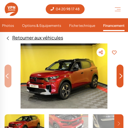
04 20 98 17 48
Photos
Options & Equipements
Fiche technique
Financement
Retourner aux véhicules
<
>