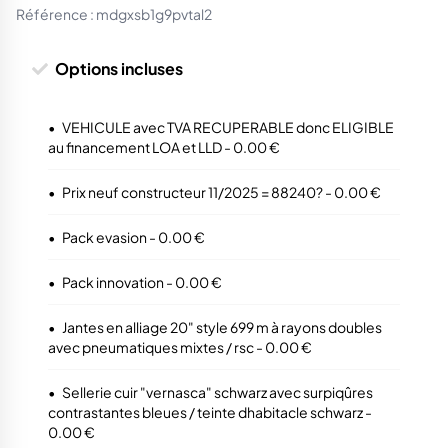
Référence :
mdgxsb1g9pvtal2
Options incluses
•
VEHICULE avec TVA RECUPERABLE donc ELIGIBLE
au financement LOA et LLD - 0.00 €
•
Prix neuf constructeur 11/2025 = 88240? - 0.00 €
•
Pack evasion - 0.00 €
•
Pack innovation - 0.00 €
•
Jantes en alliage 20" style 699 m à rayons doubles
avec pneumatiques mixtes / rsc - 0.00 €
•
Sellerie cuir "vernasca" schwarz avec surpiqûres
contrastantes bleues / teinte dhabitacle schwarz -
0.00 €