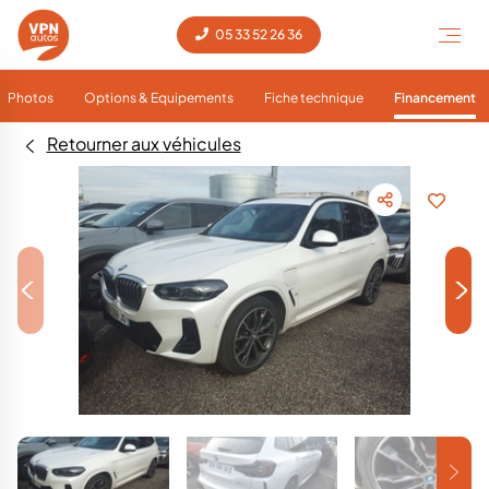
05 33 52 26 36
Photos
Options & Equipements
Fiche technique
Financement
Retourner aux véhicules
<
>