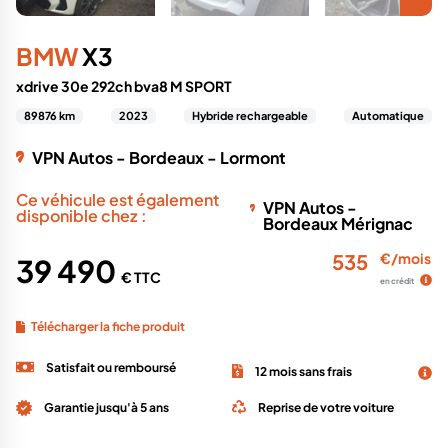
BMW
X3
xdrive 30e 292ch bva8 M SPORT
89876 km
2023
Hybride rechargeable
Automatique
VPN Autos - Bordeaux - Lormont
Ce véhicule est également
VPN Autos -
disponible chez :
Bordeaux Mérignac
535
€/mois
39 490
€ TTC
en crédit
Télécharger la fiche produit
Satisfait ou remboursé
12 mois sans frais
Garantie jusqu'à 5 ans
Reprise de votre voiture