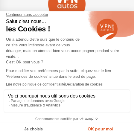
Navigation
Qui sommes-nous ?
Contactez-nous
VPN Autos Pro - Notre site de
Plan du site
voitures d'occasion pour
professionnels & marchands
Mentions légales
Rejoindre le réseau VPN Autos
Blog
Me connecter
Suivez-nous
Nous appeler
Devis Gratuit
© 2026 VPN Autos —
Mentions légales
et