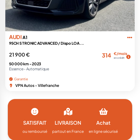
AUDI
A1
95CH S TRONIC ADVANCED / Dispo LOA...
21 900 €
€/mois
314
en crédit
50 000 km -
2023
Essence -
Automatique
Garantie
VPN Autos - Villefranche
SATISFAIT
LIVRAISON
Achat
ou remboursé
partout en France
en ligne sécurisé