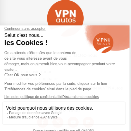
Navigation
Qui sommes-nous ?
Contactez-nous
VPN Autos Pro - Notre site de
Plan du site
voitures d'occasion pour
professionnels & marchands
Mentions légales
Rejoindre le réseau VPN Autos
Blog
Me connecter
Suivez-nous