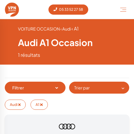
05 33 52 27 58
‹ A1
VOITURE OCCASION
‹ Audi
Audi A1 Occasion
1 résultats
Filtrer
Trier par
Audi
A1