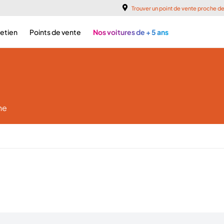
Trouver un point de vente proche d
retien
Points de vente
Nos voitures de + 5 ans
he