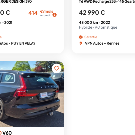
RGE R DESIGN 390
0 €
42 990 €
€/mois
414
en crédit
m -
2021
48 000 km -
2022
Hybride -
Automatique
ie
Garantie
utos - PUY EN VELAY
VPN Autos - Rennes
O
V60