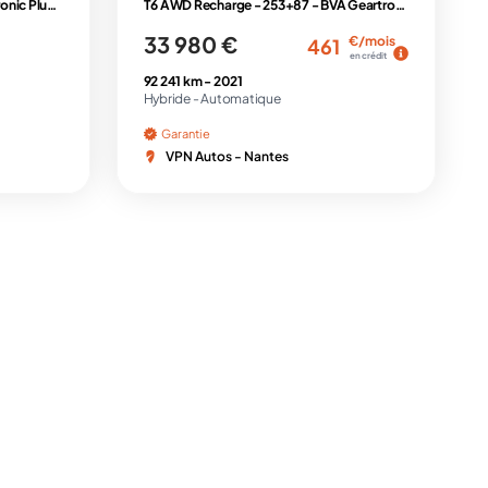
T6 AWD Recharge 253+145 Geartronic Plus Style Dark + TOIT OUVRANT + TVA RECUPERABLE
T6 AWD Recharge - 253+87 - BVA Geartronic II 2017 R-Design PHASE 2
33 980 €
€/mois
461
en crédit
92 241 km -
2021
Hybride -
Automatique
Garantie
VPN Autos - Nantes