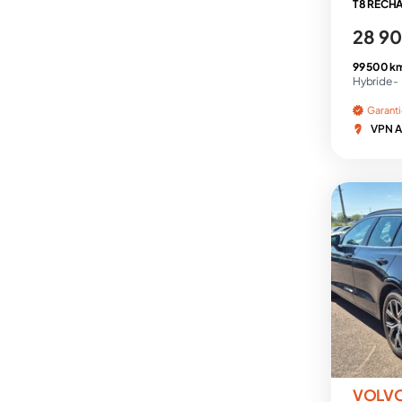
T8 RECHA
28 90
99 500 k
Hybride -
Garant
VPN A
VOLV