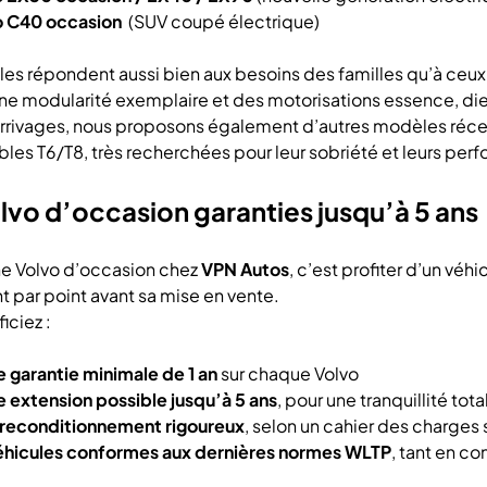
o C40
occasion
(SUV coupé électrique)
s répondent aussi bien aux besoins des familles qu’à ceux 
une modularité exemplaire et des motorisations essence, die
arrivages, nous proposons également d’autres modèles réc
les T6/T8, très recherchées pour leur sobriété et leurs per
lvo d’occasion garanties jusqu’à 5 ans
ne Volvo d’occasion chez
VPN Autos
, c’est profiter d’un véh
nt par point avant sa mise en vente.
iciez :
 garantie minimale de 1 an
sur chaque Volvo
 extension possible jusqu’à 5 ans
, pour une tranquillité tota
 reconditionnement rigoureux
, selon un cahier des charges s
éhicules conformes aux dernières normes WLTP
, tant en c