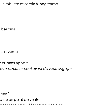
ule robuste et serein à long terme.
 besoins :
t
 la revente
c ou sans apport.
s de remboursement avant de vous engager.
nces ?
dèle en point de vente.
cement, jusqu’à la remise des clés.