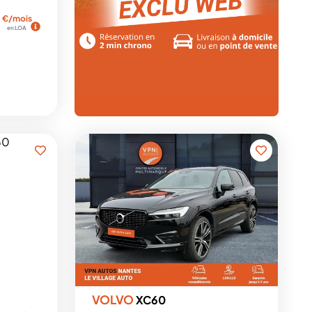
€/mois
en LOA
VOLVO
XC60