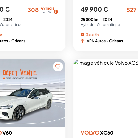
0 €
49 900 €
€/mois
308
527
en LOA
 -
2024
25 000 km -
2024
Automatique
Hybride -
Automatique
ie
Garantie
utos - Orléans
VPN Autos - Orléans
O
VOLVO
V60
XC60