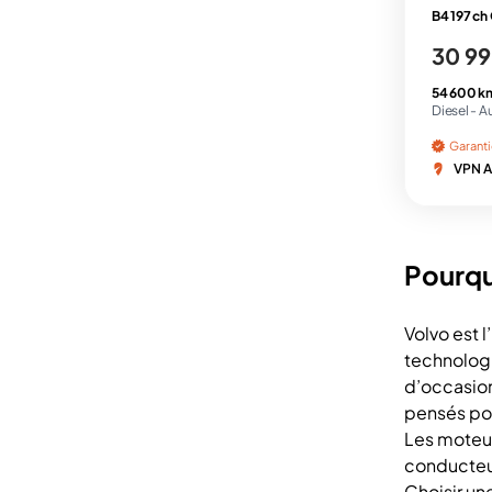
B4 197 ch 
30 99
54 600 k
Diesel -
A
Garant
VPN A
Pourqu
Volvo est 
technologi
d’occasion
pensés po
Les moteur
conducteur
Choisir un