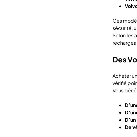
Volv
Ces modèle
sécurité, 
Selon les 
rechargeab
Des Vo
Acheter u
vérifié poi
Vous bénéf
D’une
D’une
D’un
De v