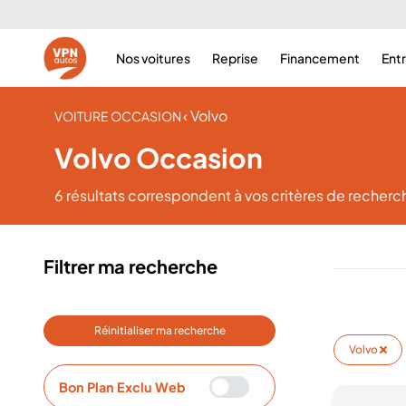
Nos voitures
Reprise
Financement
Ent
‹ Volvo
VOITURE OCCASION
Volvo Occasion
6 résultats
correspondent à vos critères de recherc
Filtrer ma recherche
Réinitialiser ma recherche
Volvo
Bon Plan Exclu Web