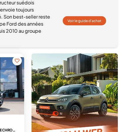
tructeur suédois
envoie toujours
é. Son best-seller reste
Voir le guide d'achat
upe Ford des années
uis 2010 au groupe
T8 AWD PHEV 455 CH BVA8 STYLE CHROME