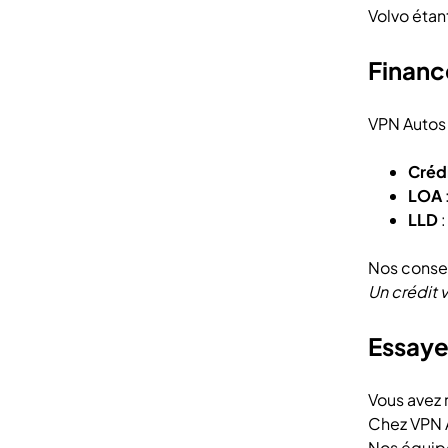
Volvo étan
Financ
VPN Autos 
Crédi
LOA
LLD
:
Nos consei
Un crédit 
Essaye
Vous avez
Chez VPN A
Nos équipe