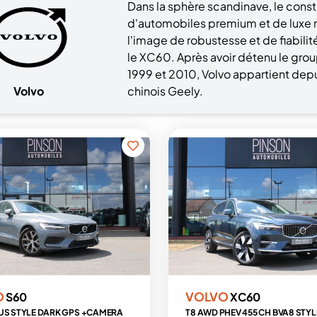
Dans la sphère scandinave, le cons
d'automobiles premium et de luxe r
l'image de robustesse et de fiabilit
le XC60. Après avoir détenu le gro
1999 et 2010, Volvo appartient dep
Volvo
chinois Geely.
O
VOLVO
S60
XC60
LUS STYLE DARK GPS +CAMERA