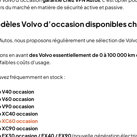
urs du marché en matière de sécurité active et passive.
dèles Volvo d’occasion disponibles c
utos, nous proposons régulièrement une sélection de Volvo 
ons en avant
des Volvo essentiellement de 0 à 100 000 km 
t faibles coûts d’usage.
uvez fréquemment en stock :
o V40 occasion
o V60 occasion
o V90 occasion
o XC40 occasion
o XC60 occasion
o XC90 occasion
o EX30 occasion / EX40 / EX90
(nouvelle génération électri