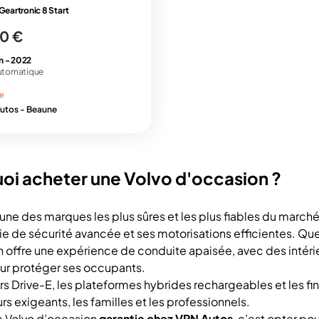
Geartronic 8 Start
0 €
m -
2022
utomatique
ie
utos - Beaune
oi acheter une Volvo d'occasion ?
l’une des marques les plus sûres et les plus fiables du marc
e de sécurité avancée et ses motorisations efficientes. Que v
 offre une expérience de conduite apaisée, avec des intéri
ur protéger ses occupants.
s Drive-E, les plateformes hybrides rechargeables et les fini
s exigeants, les familles et les professionnels.
e Volvo d’occasion
garantie chez VPN Autos
, c’est opter po