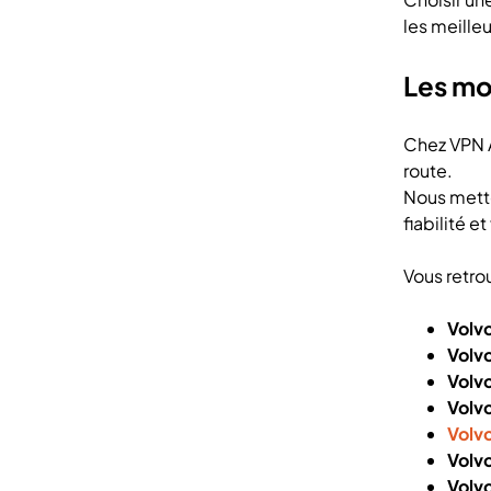
les meille
Les mo
Chez VPN A
route.
Nous mett
fiabilité e
Vous retro
Volv
Volv
Volv
Volv
Volv
Volv
Volv