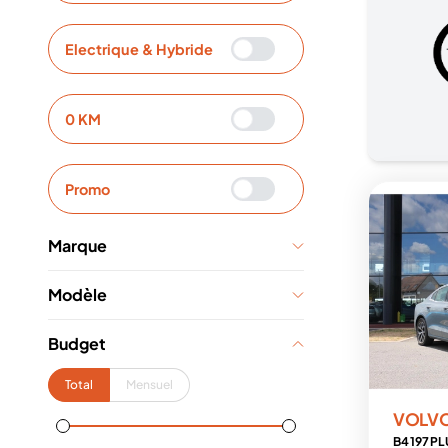
Electrique & Hybride
0 KM
Promo
Marque
Modèle
Budget
Total
Mensuel
VOLV
B4 197 P