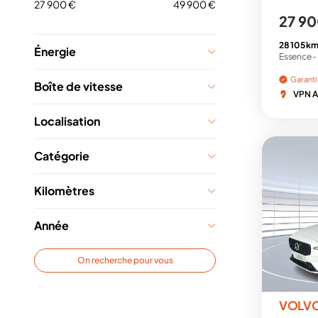
27 900 €
49 900 €
27 90
28 105 km
Énergie
Essence -
Garant
Boîte de vitesse
VPN A
Localisation
Catégorie
Kilomètres
Année
On recherche pour vous
VOLV