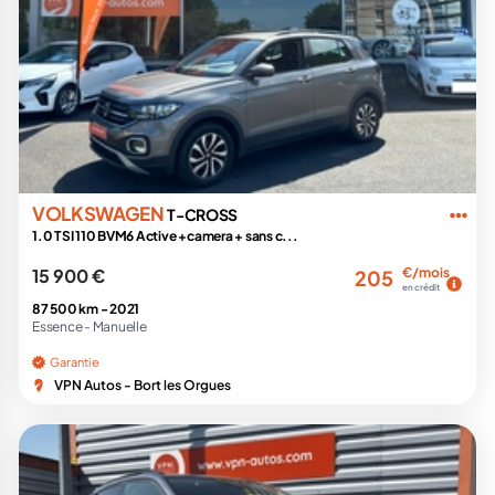
VOLKSWAGEN
T-CROSS
1.0 TSI 110 BVM6 Active +camera + sans c...
15 900 €
€/mois
205
en crédit
87 500 km -
2021
Essence -
Manuelle
Garantie
VPN Autos - Bort les Orgues