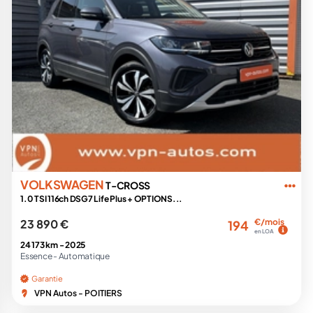
VOLKSWAGEN
T-CROSS
1.0 TSI 116ch DSG7 Life Plus + OPTIONS...
23 890 €
€/mois
194
en LOA
24 173 km -
2025
Essence -
Automatique
Garantie
VPN Autos - POITIERS