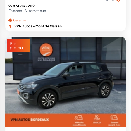
en LOA
97 874 km -
2021
Essence -
Automatique
Garantie
VPN Autos - Mont de Marsan
Prix
promo