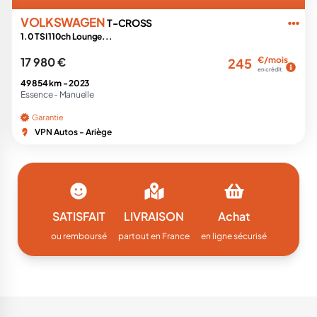
VOLKSWAGEN
T-CROSS
1.0 TSI 110ch Lounge...
17 980 €
€/mois
245
en crédit
49 854 km -
2023
Essence -
Manuelle
Garantie
VPN Autos - Ariège
SATISFAIT
LIVRAISON
Achat
ou remboursé
partout en France
en ligne sécurisé