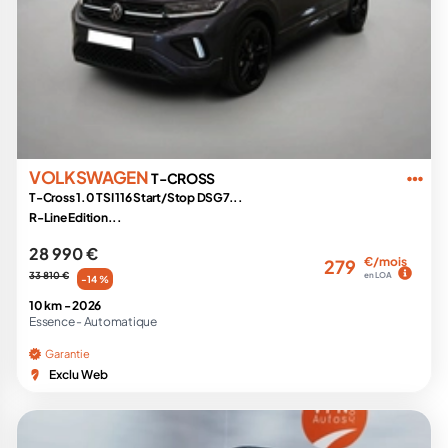
VOLKSWAGEN
T-CROSS
T-Cross 1.0 TSI 116 Start/Stop DSG7...
R-Line Edition...
28 990 €
€/mois
279
33 810 €
en LOA
-14 %
10 km -
2026
Essence -
Automatique
Garantie
Exclu Web