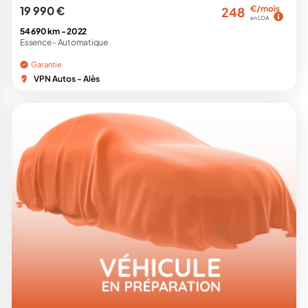
19 990 €
€/mois
248
en LOA
54 690 km -
2022
Essence -
Automatique
Garantie
VPN Autos - Alès