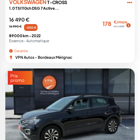
VOLKSWAGEN
T-CROSS
1.0 TSI 110ch DSG 7 Active...
16 490 €
€/mois
178
16 990 €
en crédit
-500 €
89 000 km -
2022
Essence -
Automatique
Garantie
VPN Autos - Bordeaux Mérignac
Prix
promo