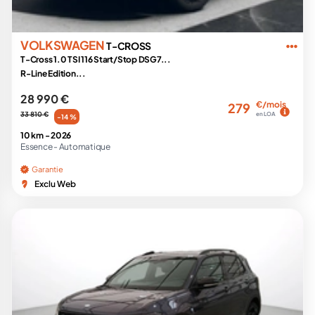
VOLKSWAGEN
T-CROSS
T-Cross 1.0 TSI 116 Start/Stop DSG7...
R-Line Edition...
28 990 €
€/mois
279
33 810 €
en LOA
-14 %
10 km -
2026
Essence -
Automatique
Garantie
Exclu Web