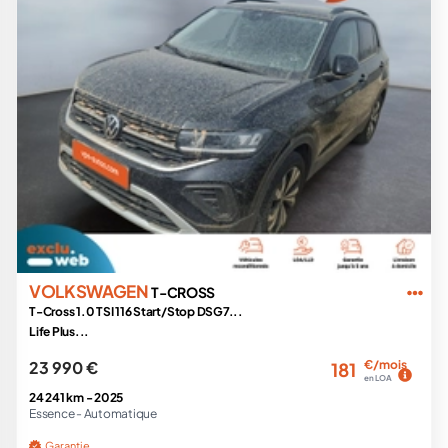
VOLKSWAGEN
T-CROSS
T-Cross 1.0 TSI 116 Start/Stop DSG7...
Life Plus...
23 990 €
€/mois
181
en LOA
24 241 km -
2025
Essence -
Automatique
Garantie