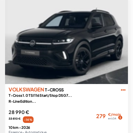
VOLKSWAGEN
T-CROSS
T-Cross 1.0 TSI 116 Start/Stop DSG7...
R-Line Edition...
28 990 €
€/mois
279
33 810 €
en LOA
-14 %
10 km -
2026
Essence -
Automatique