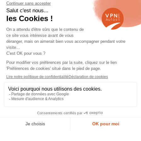
Navigation
Qui sommes-nous ?
Contactez-nous
VPN Autos Pro - Notre site de
Plan du site
voitures d'occasion pour
professionnels & marchands
Mentions légales
Rejoindre le réseau VPN Autos
Blog
Me connecter
Suivez-nous
© 2026 VPN Autos —
Mentions légales
et