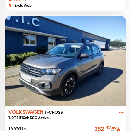
Exclu Web
VOLKSWAGEN
T-CROSS
1.0 TSI 110ch DSG Active...
16 990 €
€/mois
252