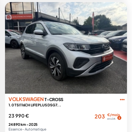
VOLKSWAGEN
T-CROSS
1.0 TSI 116CH LIFE PLUS DSG7...
23 990 €
€/mois
203
en LOA
24 890 km -
2025
Essence -
Automatique