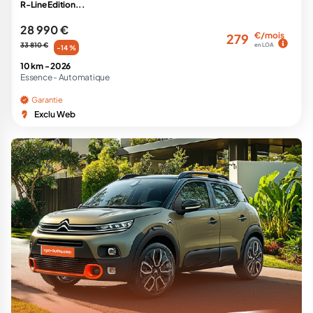
R-Line Edition...
28 990 €
€/mois
279
33 810 €
en LOA
-14 %
10 km -
2026
Essence -
Automatique
Garantie
Exclu Web