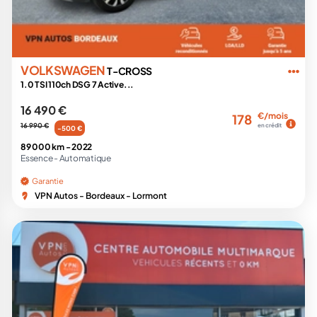
VOLKSWAGEN
T-CROSS
1.0 TSI 110ch DSG 7 Active...
16 490 €
€/mois
178
16 990 €
en crédit
-500 €
89 000 km -
2022
Essence -
Automatique
Garantie
VPN Autos - Bordeaux - Lormont