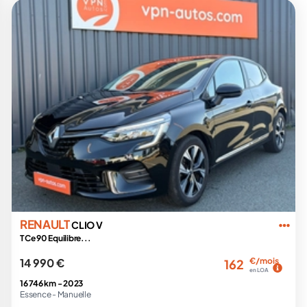
RENAULT
CLIO V
TCe 90 Equilibre...
14 990 €
€/mois
162
en LOA
16 746 km -
2023
Essence -
Manuelle