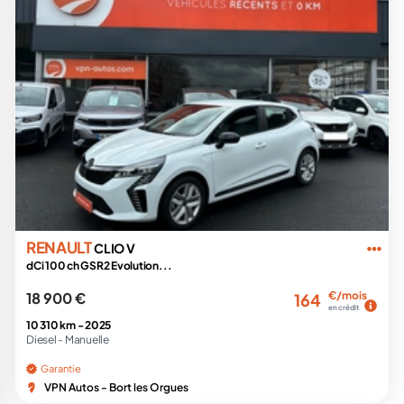
RENAULT
CLIO V
dCi 100 ch GSR2 Evolution...
18 900 €
€/mois
164
en crédit
10 310 km -
2025
Diesel -
Manuelle
Garantie
VPN Autos - Bort les Orgues