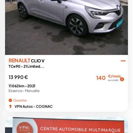
RENAULT
CLIO V
TCe 90 - 21 Limited...
13 990 €
€/mois
140
en crédit
11 062 km -
2021
Essence -
Manuelle
Garantie
VPN Autos - COGNAC