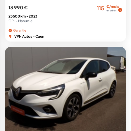
13 990 €
€/mois
115
en crédit
23 500 km -
2023
GPL -
Manuelle
Garantie
VPN Autos - Caen