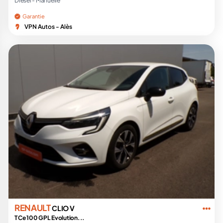
Diesel -
Manuelle
Garantie
VPN Autos - Alès
RENAULT
CLIO V
TCe 100 GPL Evolution...