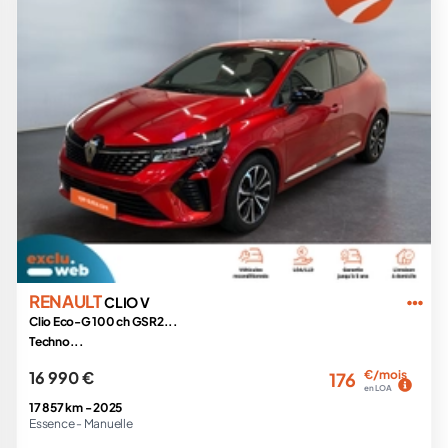
RENAULT
CLIO V
Clio Eco-G 100 ch GSR2...
Techno...
16 990 €
€/mois
176
en LOA
17 857 km -
2025
Essence -
Manuelle