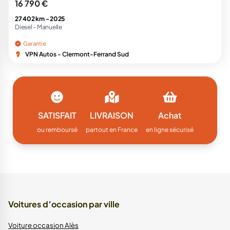
16 790 €
27 402 km -
2025
Diesel -
Manuelle
Garantie
VPN Autos - Clermont-Ferrand Sud
SATISFAIT
LIVRAISON
Achat
ou remboursé
partout en France
en ligne sécurisé
Voitures d’occasion par ville
Voiture occasion Alès