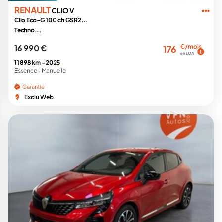
RENAULT
CLIO V
Clio Eco-G 100 ch GSR2...
Techno...
16 990 €
€/mois
176
en LOA
11 898 km -
2025
Essence -
Manuelle
Garantie
Exclu Web