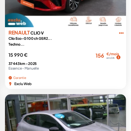
RENAULT
CLIO V
Clio Eco-G 100 ch GSR2...
Techno...
15 990 €
€/mois
156
en LOA
37 443 km -
2025
Essence -
Manuelle
Garantie
Exclu Web