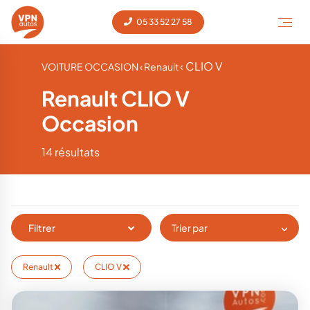
05 33 52 27 58
‹ CLIO V
VOITURE OCCASION
‹ Renault
Renault CLIO V
Occasion
14 résultats
Filtrer
Trier par
Renault
CLIO V