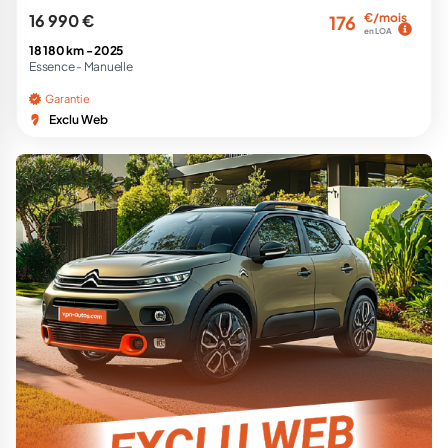
16 990 €
€/mois
176
en LOA
18 180 km -
2025
Essence -
Manuelle
Garantie
Exclu Web