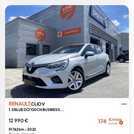
RENAULT
CLIO V
1.5 BLUE DCI 100CH BUSINESS...
12 990 €
€/mois
174
en LOA
91 762 km -
2022