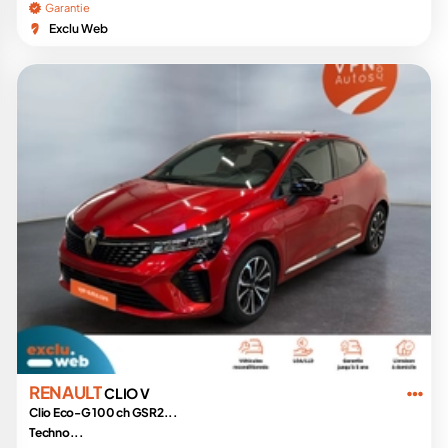
Garantie
Exclu Web
RENAULT
CLIO V
Clio Eco-G 100 ch GSR2...
Techno...