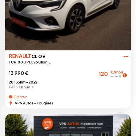
RENAULT
CLIO V
TCe 100 GPL Evolution...
13 990 €
€/mois
120
en crédit
20 155 km -
2022
GPL -
Manuelle
Garantie
VPN Autos - Fougères