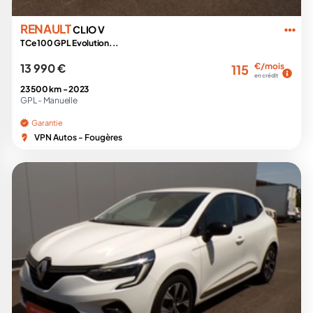
RENAULT
CLIO V
TCe 100 GPL Evolution...
13 990 €
€/mois
115
en crédit
23 500 km -
2023
GPL -
Manuelle
Garantie
VPN Autos - Fougères