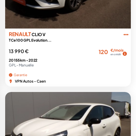
RENAULT
CLIO V
TCe 100 GPL Evolution...
13 990 €
€/mois
120
en crédit
20 155 km -
2022
GPL -
Manuelle
Garantie
VPN Autos - Caen