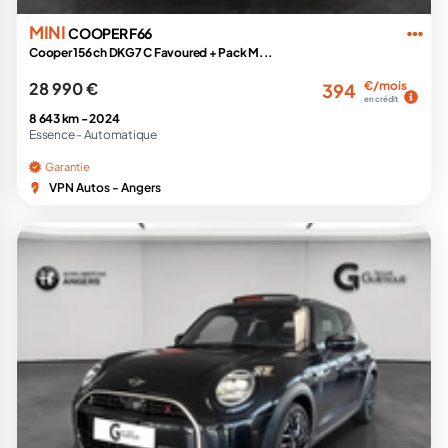
MINI
COOPER F66
Cooper 156 ch DKG7 C Favoured + Pack M...
28 990 €
€/mois
394
en crédit
8 643 km -
2024
Essence -
Automatique
Garantie
VPN Autos - Angers