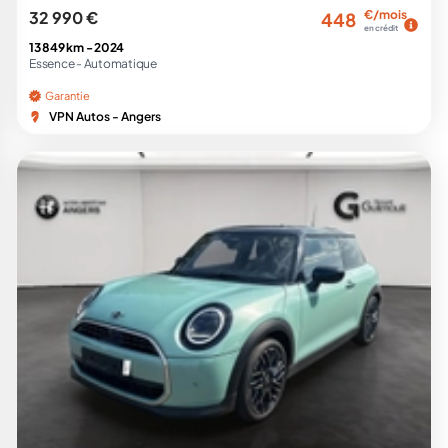
32 990 €
€/mois
448
en crédit
13 849 km -
2024
Essence -
Automatique
Garantie
VPN Autos - Angers