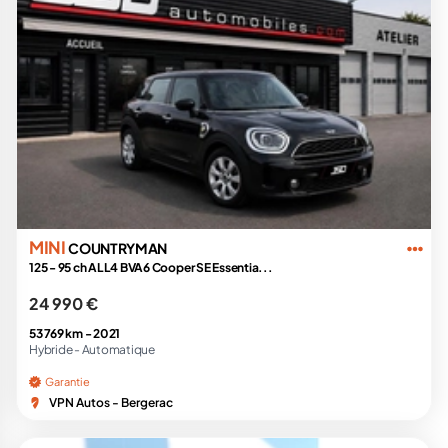
MINI
COUNTRYMAN
125 - 95 ch ALL4 BVA6 Cooper SE Essentia...
24 990 €
53 769 km -
2021
Hybride -
Automatique
Garantie
VPN Autos - Bergerac