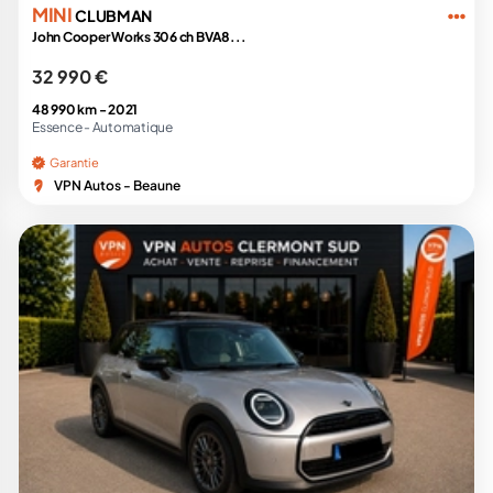
MINI
CLUBMAN
John Cooper Works 306 ch BVA8...
32 990 €
48 990 km -
2021
Essence -
Automatique
Garantie
VPN Autos - Beaune