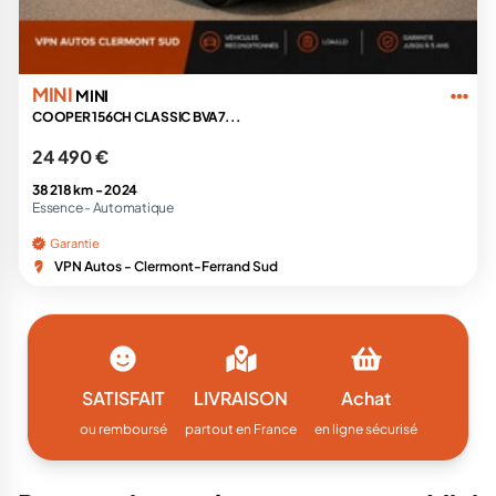
MINI
MINI
COOPER 156CH CLASSIC BVA7...
24 490 €
38 218 km -
2024
Essence -
Automatique
Garantie
VPN Autos - Clermont-Ferrand Sud
SATISFAIT
LIVRAISON
Achat
ou remboursé
partout en France
en ligne sécurisé