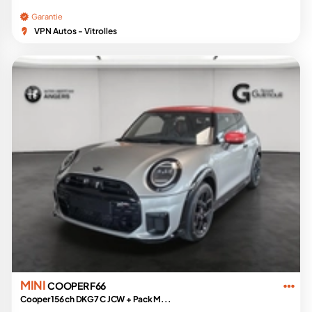
Garantie
VPN Autos - Vitrolles
MINI
COOPER F66
Cooper 156 ch DKG7 C JCW + Pack M...