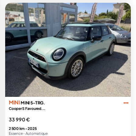
MINI
MINI 5-TRG.
Cooper S Favoured...
33 990 €
2 500 km -
2025
Essence -
Automatique