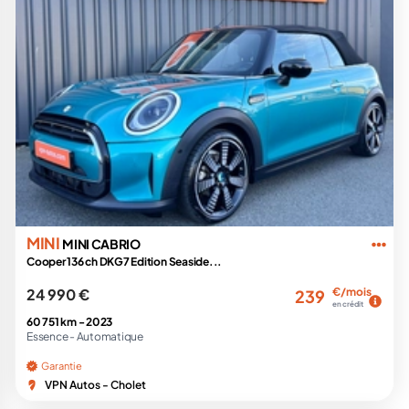
MINI
MINI CABRIO
Cooper 136 ch DKG7 Edition Seaside...
24 990 €
€/mois
239
en crédit
60 751 km -
2023
Essence -
Automatique
Garantie
VPN Autos - Cholet