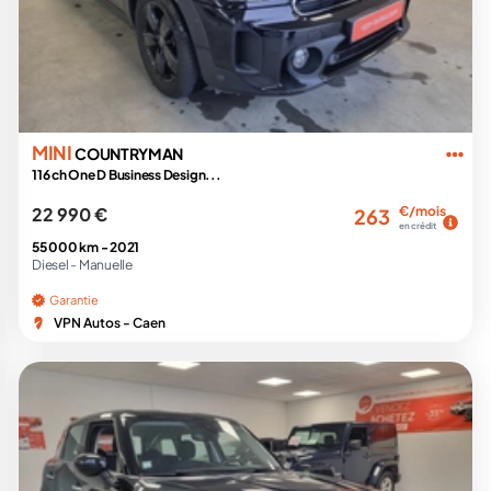
MINI
COUNTRYMAN
116 ch One D Business Design...
22 990 €
€/mois
263
en crédit
55 000 km -
2021
Diesel -
Manuelle
Garantie
VPN Autos - Caen