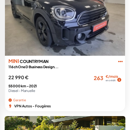
MINI
COUNTRYMAN
116 ch One D Business Design...
22 990 €
€/mois
263
en crédit
55 000 km -
2021
Diesel -
Manuelle
Garantie
VPN Autos - Fougères