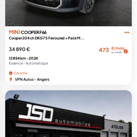
MINI
COOPER F66
Cooper 204 ch DKG7 S Favoured + Pack M...
34 890 €
€/mois
473
en crédit
12 854 km -
2024
Essence -
Automatique
Garantie
VPN Autos - Angers