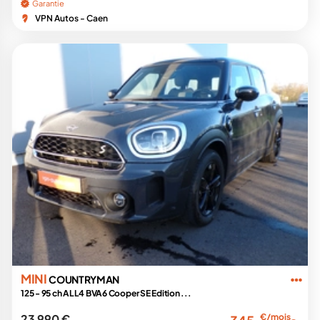
Garantie
VPN Autos - Caen
MINI
COUNTRYMAN
125 - 95 ch ALL4 BVA6 Cooper SE Edition ...
23 990 €
€/mois