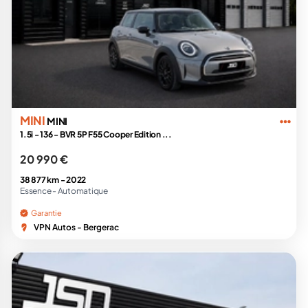
MINI
MINI
1.5i - 136 - BVR 5P F55 Cooper Edition ...
20 990 €
38 877 km -
2022
Essence -
Automatique
Garantie
VPN Autos - Bergerac