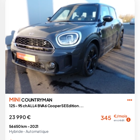
MINI
COUNTRYMAN
125 - 95 ch ALL4 BVA6 Cooper SE Edition ...
23 990 €
€/mois
345
en crédit
56 650 km -
2021
Hybride -
Automatique