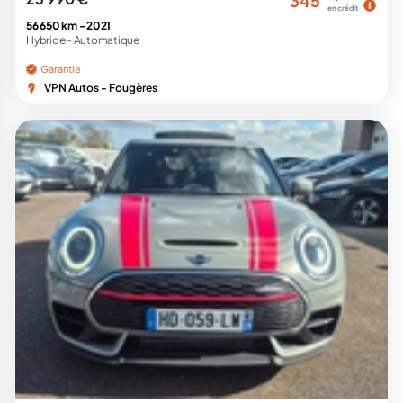
345
en crédit
56 650 km -
2021
Hybride -
Automatique
Garantie
VPN Autos - Fougères