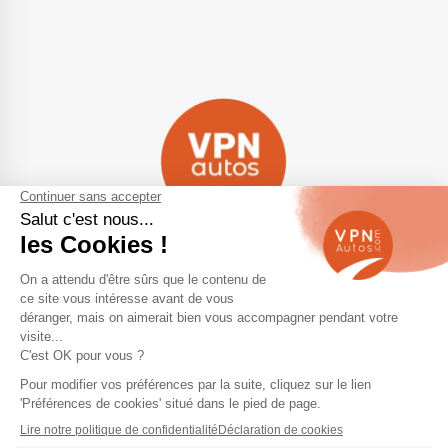
Navigation
Qui sommes-nous ?
Contactez-nous
VPN Autos Pro - Notre site de
Plan du site
voitures d'occasion pour
professionnels & marchands
Mentions légales
Rejoindre le réseau VPN Autos
Blog
Me connecter