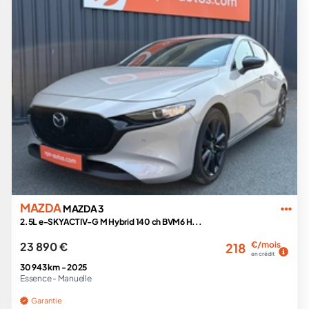
MAZDA
MAZDA 3
2.5L e-SKYACTIV-G M Hybrid 140 ch BVM6 H...
23 890 €
€/mois
218
en crédit
30 943 km -
2025
Essence -
Manuelle
Garantie