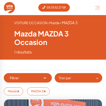
05 33 52 27 58
‹ MAZDA 3
VOITURE OCCASION
‹ Mazda
Mazda MAZDA 3
Occasion
1 résultats
Filtrer
Trier par
Mazda
MAZDA 3