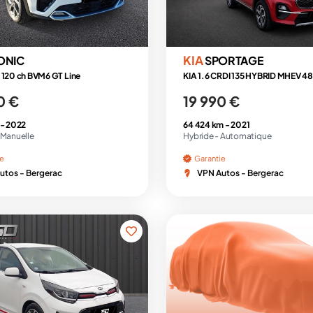
KIA
ONIC
SPORTAGE
 120 ch BVM6 GT Line
0 €
19 990 €
 -
2022
64 424 km -
2021
Manuelle
Hybride -
Automatique
ie
Garantie
utos - Bergerac
VPN Autos - Bergerac