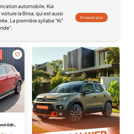
rication automobile. Kia
iture la Brisa, qui est aussi
En savoir plus
rée. La première syllabe "Ki"
monde".
1.0 T-GDi 120 ch MHEV iBVM6 Launch Edition