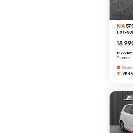
KIA
ST
1.0 T-GDi
18 99
12 227 km
Essence -
Garant
VPN A