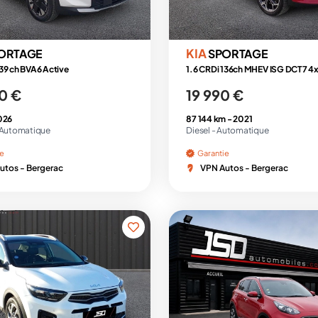
KIA
ORTAGE
SPORTAGE
39 ch BVA6 Active
0 €
19 990 €
026
87 144 km -
2021
Automatique
Diesel -
Automatique
ie
Garantie
utos - Bergerac
VPN Autos - Bergerac