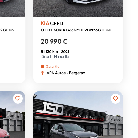
KIA
CEED
1.6 CRDi 136ch MHEV ISG DCT7 4x2 GT Line Premium
CEED 1.6 CRDi 136 ch MHEV BVM6 GT Line
20 990 €
54 130 km -
2021
Diesel -
Manuelle
Garantie
VPN Autos - Bergerac