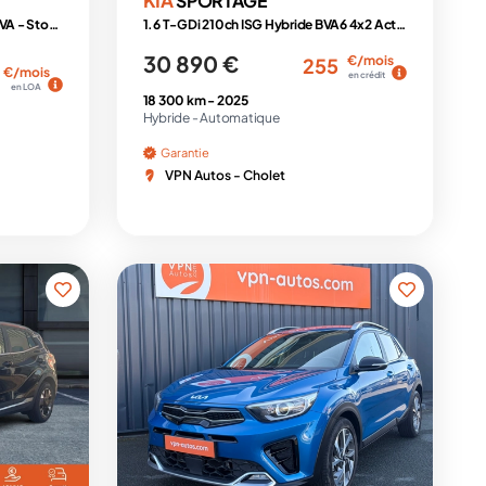
SPORTAGE
Hybride HEV 1.6 T-GDI -239ch - BVA - Stop&Go 4x2 V 2022 Active PHASE 2
1.6 T-GDi 210ch ISG Hybride BVA6 4x2 Active
30 890 €
€/mois
255
€/mois
en crédit
en LOA
18 300 km -
2025
Hybride -
Automatique
Garantie
VPN Autos - Cholet