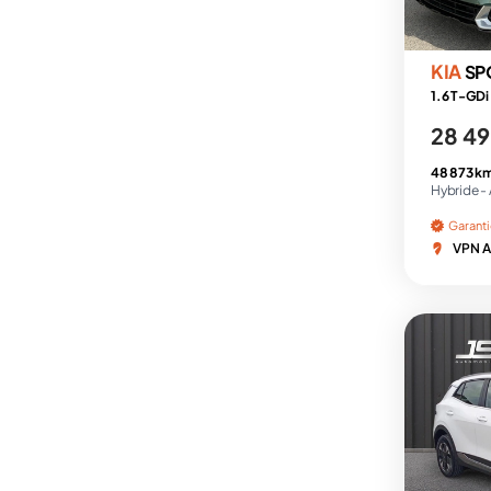
KIA
SP
28 49
48 873 k
Hybride -
Garant
VPN A