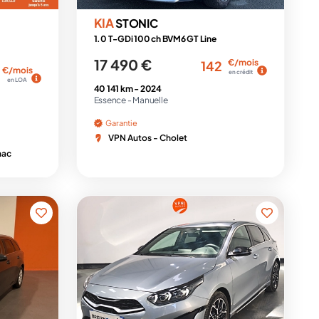
KIA
STONIC
1.0 T-GDi 100 ch BVM6 GT Line
17 490 €
€/mois
142
€/mois
en crédit
en LOA
40 141 km -
2024
Essence -
Manuelle
Garantie
VPN Autos - Cholet
nac