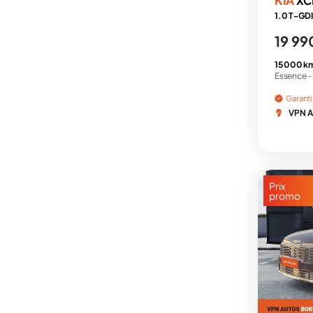
XC
19 99
15 000 k
Essence -
Garant
VPN A
Prix
promo