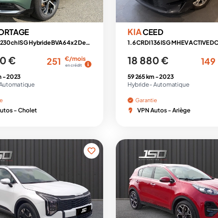
KIA
ORTAGE
CEED
1.6 T-GDi 230ch ISG Hybride BVA6 4x2 Design
1.6 CRDI 136 ISG MHEV ACTIVE D
0 €
18 880 €
€/mois
251
149
en crédit
m -
2023
59 265 km -
2023
Automatique
Hybride -
Automatique
ie
Garantie
utos - Cholet
VPN Autos - Ariège