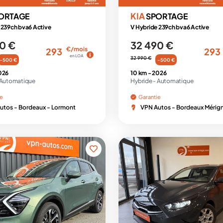
KIA
ORTAGE
SPORTAGE
 239ch bva6 Active
V Hybride 239ch bva6 Active
0 €
32 490 €
€/mois
293
293
en LOA
32 990 €
-500 €
-500 €
026
10 km -
2026
Automatique
Hybride -
Automatique
ie
Garantie
utos - Bordeaux - Lormont
VPN Autos - Bordeaux Mérig