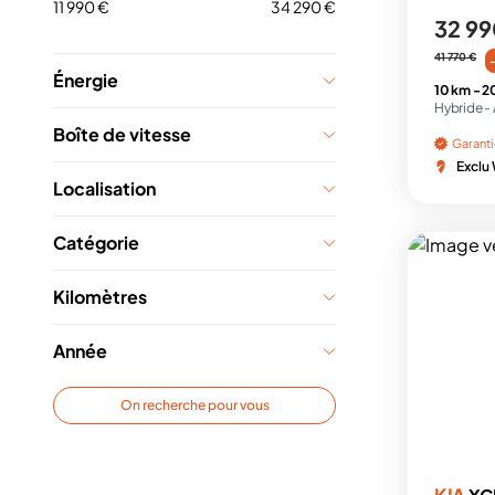
11 990 €
34 290 €
32 99
41 770 €
Énergie
10 km -
2
Hybride -
Boîte de vitesse
Garant
Exclu
Localisation
Catégorie
Kilomètres
Année
On recherche pour vous
KIA