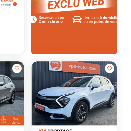
€/mois
en crédit
KIA