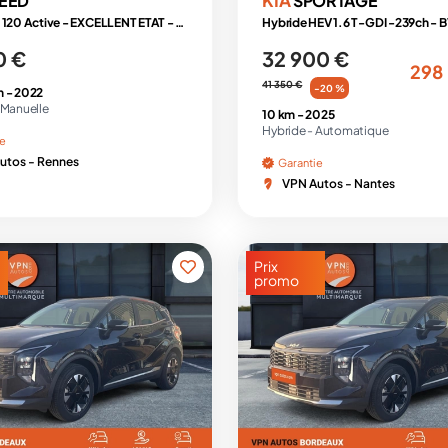
EED
SPORTAGE
1.0 T-GDI 120 Active - EXCELLENT ETAT - TVA RÉCUPÉRABLE
0 €
32 900 €
298
41 350 €
-20 %
m -
2022
Manuelle
10 km -
2025
Hybride -
Automatique
ie
utos - Rennes
Garantie
VPN Autos - Nantes
Prix
promo