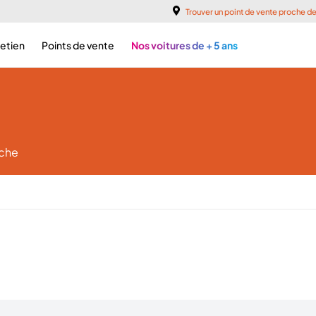
Trouver un point de vente proche d
retien
Points de vente
Nos voitures de + 5 ans
rche