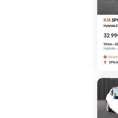
KIA
SP
Hybride 2
32 99
10 km -
2
Hybride -
Garant
VPN A