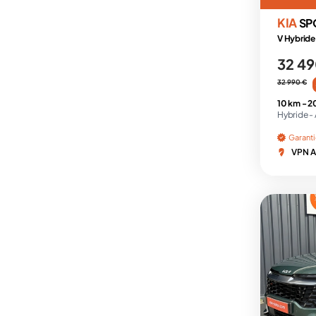
KIA
SP
V Hybride
32 49
32 990 €
10 km -
2
Hybride -
Garant
VPN A