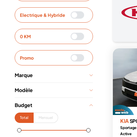
Electrique & Hybride
0 KM
Promo
Marque
Modèle
Budget
Total
Mensuel
KIA
SP
Sportage
Active