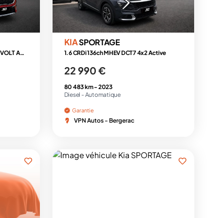
KIA
SPORTAGE
KIA 1.6 CRDI 135 HYBRID MHEV 48VOLT ACTIVE 4X2 DCT BVA
1.6 CRDi 136ch MHEV DCT7 4x2 Active
22 990 €
80 483 km -
2023
Diesel -
Automatique
Garantie
VPN Autos - Bergerac