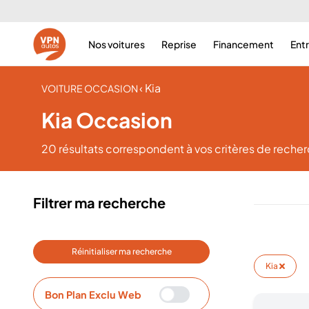
Nos voitures
Reprise
Financement
Ent
‹ Kia
VOITURE OCCASION
Kia Occasion
20 résultats
correspondent à vos critères de reche
Filtrer ma recherche
Réinitialiser ma recherche
Kia
Bon Plan Exclu Web