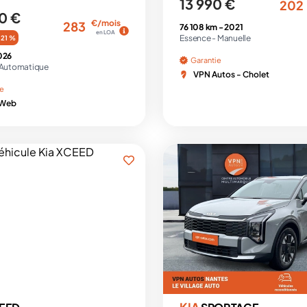
13 990 €
202
0 €
€/mois
283
76 108 km -
2021
en LOA
Essence -
Manuelle
-21 %
026
Garantie
Automatique
VPN Autos - Cholet
ie
 Web
KIA