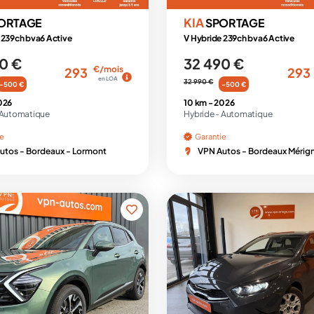
KIA
ORTAGE
SPORTAGE
 239ch bva6 Active
V Hybride 239ch bva6 Active
0 €
32 490 €
€/mois
293
293
en LOA
32 990 €
-500 €
-500 €
026
10 km -
2026
Automatique
Hybride -
Automatique
ie
Garantie
utos - Bordeaux - Lormont
VPN Autos - Bordeaux Mérig