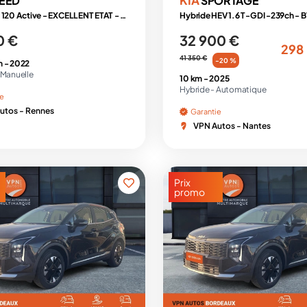
EED
SPORTAGE
1.0 T-GDI 120 Active - EXCELLENT ETAT - TVA RÉCUPÉRABLE
0 €
32 900 €
298
41 350 €
-20 %
m -
2022
Manuelle
10 km -
2025
Hybride -
Automatique
ie
utos - Rennes
Garantie
VPN Autos - Nantes
Prix
promo