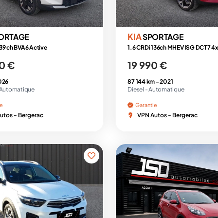
KIA
ORTAGE
SPORTAGE
39 ch BVA6 Active
0 €
19 990 €
026
87 144 km -
2021
Automatique
Diesel -
Automatique
ie
Garantie
utos - Bergerac
VPN Autos - Bergerac