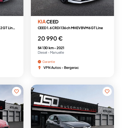
KIA
CEED
1.6 CRDi 136ch MHEV ISG DCT7 4x2 GT Line Premium
CEED 1.6 CRDi 136 ch MHEV BVM6 GT Line
20 990 €
54 130 km -
2021
Diesel -
Manuelle
Garantie
VPN Autos - Bergerac