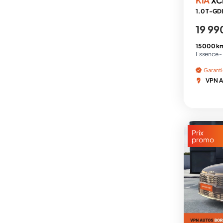
XC
19 99
15 000 k
Essence -
Garant
VPN A
Prix
promo