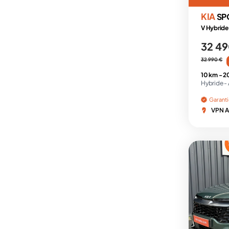
KIA
SP
V Hybride
32 49
32 990 €
10 km -
2
Hybride -
Garant
VPN A