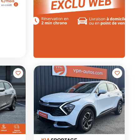
€/mois
en crédit
KIA