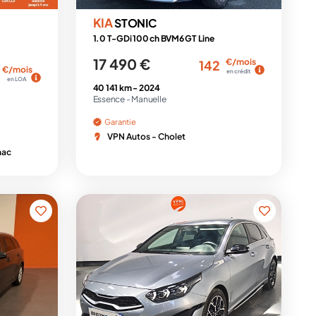
KIA
STONIC
1.0 T-GDi 100 ch BVM6 GT Line
17 490 €
€/mois
142
€/mois
en crédit
en LOA
40 141 km -
2024
Essence -
Manuelle
Garantie
VPN Autos - Cholet
nac