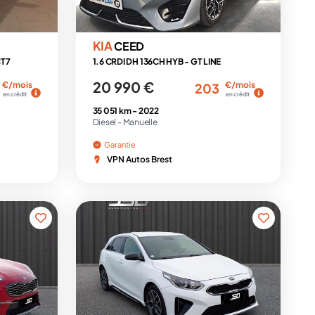
KIA
CEED
CT7
1.6 CRDI DH 136CH HYB - GT LINE
20 990 €
€/mois
€/mois
203
en crédit
en crédit
35 051 km -
2022
Diesel -
Manuelle
Garantie
VPN Autos Brest