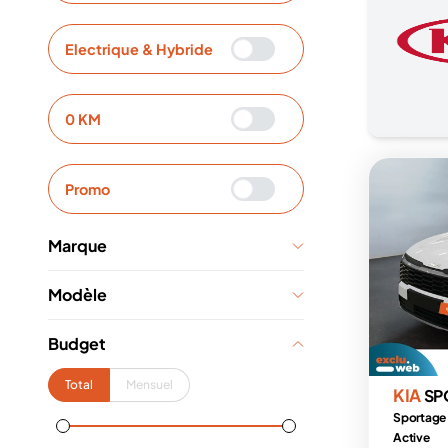
Electrique & Hybride
0 KM
Promo
Marque
Modèle
Budget
Total
Mensuel
KIA
SP
Sportage
Active