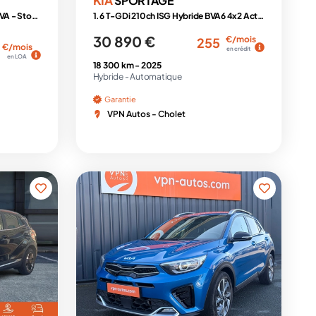
SPORTAGE
Hybride HEV 1.6 T-GDI -239ch - BVA - Stop&Go 4x2 V 2022 Active PHASE 2
1.6 T-GDi 210ch ISG Hybride BVA6 4x2 Active
30 890 €
€/mois
255
€/mois
en crédit
en LOA
18 300 km -
2025
Hybride -
Automatique
Garantie
VPN Autos - Cholet