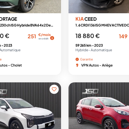
KIA
ORTAGE
CEED
1.6 T-GDi 230ch ISG Hybride BVA6 4x2 Design
1.6 CRDI 136 ISG MHEV ACTIVE D
0 €
18 880 €
€/mois
251
149
en crédit
m -
2023
59 265 km -
2023
Automatique
Hybride -
Automatique
ie
Garantie
utos - Cholet
VPN Autos - Ariège