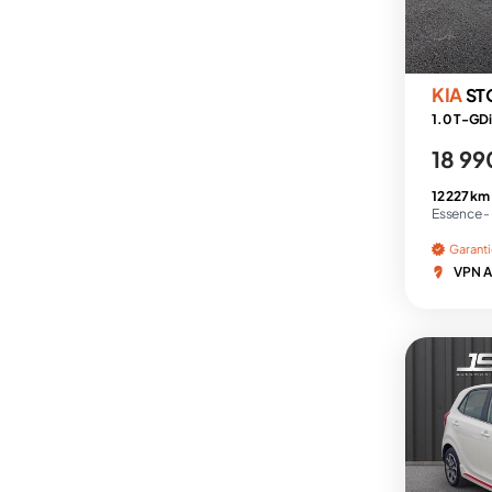
KIA
ST
1.0 T-GDi
18 99
12 227 km
Essence -
Garant
VPN A