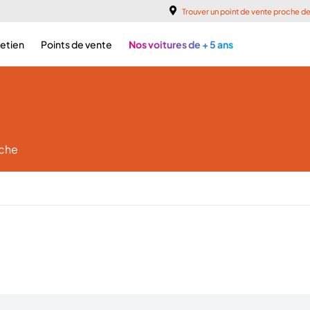
Trouver un point de vente proche d
retien
Points de vente
Nos voitures de + 5 ans
rche