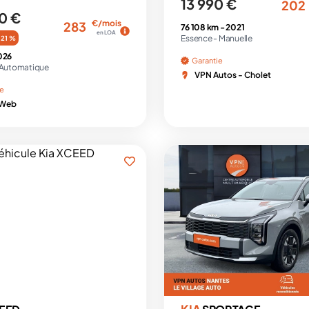
13 990 €
202
0 €
€/mois
283
76 108 km -
2021
en LOA
Essence -
Manuelle
-21 %
026
Garantie
Automatique
VPN Autos - Cholet
ie
 Web
KIA