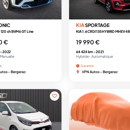
KIA
ONIC
SPORTAGE
 120 ch BVM6 GT Line
0 €
19 990 €
 -
2022
64 424 km -
2021
Manuelle
Hybride -
Automatique
ie
Garantie
utos - Bergerac
VPN Autos - Bergerac