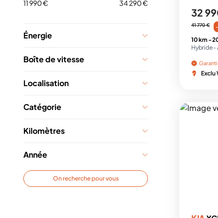
11 990 €
34 290 €
32 99
41 770 €
Énergie
10 km -
2
Hybride -
Boîte de vitesse
Garant
Exclu
Localisation
Catégorie
Kilomètres
Année
On recherche pour vous
KIA