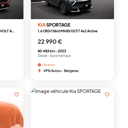
KIA
SPORTAGE
KIA 1.6 CRDI 135 HYBRID MHEV 48VOLT ACTIVE 4X2 DCT BVA
1.6 CRDi 136ch MHEV DCT7 4x2 Active
22 990 €
80 483 km -
2023
Diesel -
Automatique
Garantie
VPN Autos - Bergerac