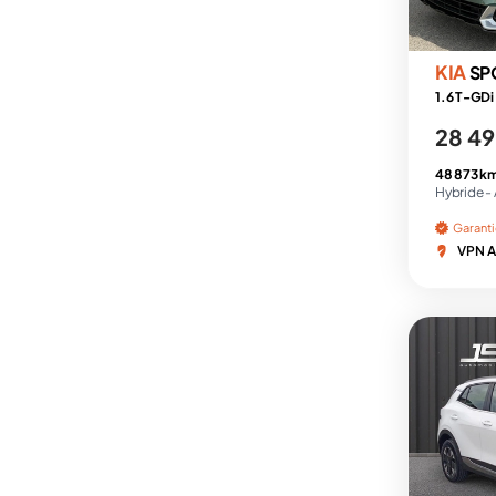
KIA
SP
28 49
48 873 k
Hybride -
Garant
VPN A