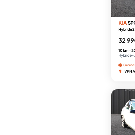
KIA
SP
Hybride 2
32 99
10 km -
2
Hybride -
Garant
VPN A