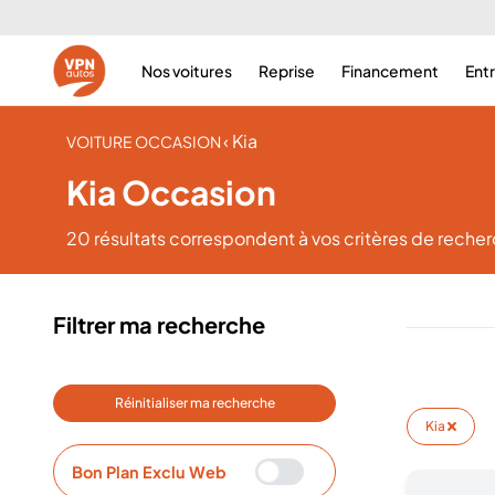
Nos voitures
Reprise
Financement
Ent
‹ Kia
VOITURE OCCASION
Kia Occasion
20 résultats
correspondent à vos critères de reche
Filtrer ma recherche
Réinitialiser ma recherche
Kia
Bon Plan Exclu Web