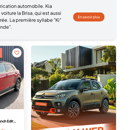
rication automobile. Kia
iture la Brisa, qui est aussi
En savoir plus
rée. La première syllabe "Ki"
monde".
1.0 T-GDi 120 ch MHEV iBVM6 Launch Edition