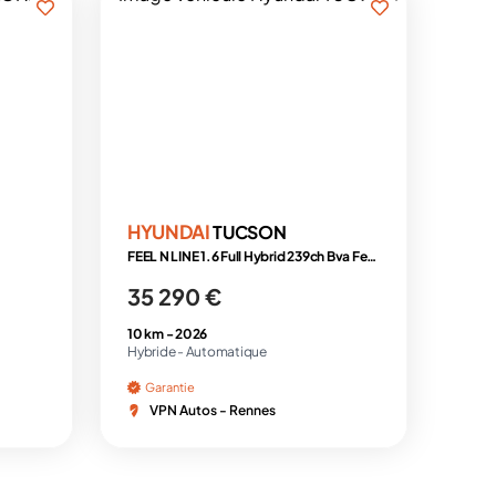
HYUNDAI
TUCSON
FEEL N LINE 1.6 Full Hybrid 239ch Bva Feel N Line
35 290 €
10 km -
2026
Hybride -
Automatique
Garantie
VPN Autos - Rennes