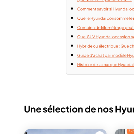
Comment savoir si Hyundai occ
Quelle Hyundai consomme le 
Combien de kilométrage peut 
Quel SUV Hyundai occasion a
Hybride ou électrique : Que ch
Guide d'achat par modèle Hy
Histoire de la marque Hyundai
Une sélection de nos Hyu