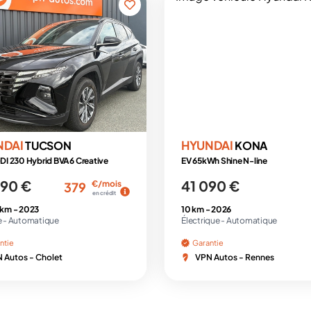
NDAI
HYUNDAI
TUCSON
KONA
DI 230 Hybrid BVA6 Creative
EV 65kWh Shine N-line
490 €
41 090 €
€/mois
379
en crédit
 km -
2023
10 km -
2026
 -
Automatique
Électrique -
Automatique
ntie
Garantie
 Autos - Cholet
VPN Autos - Rennes