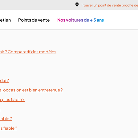
Trouver un point de vente proche d
retien
Points de vente
Nos voitures de + 5 ans
'achat conseils
sir ? Comparatif des modèles
ai
dai ?
i occasion est bien entretenue ?
 plus fiable ?
n
iable ?
s fiable ?