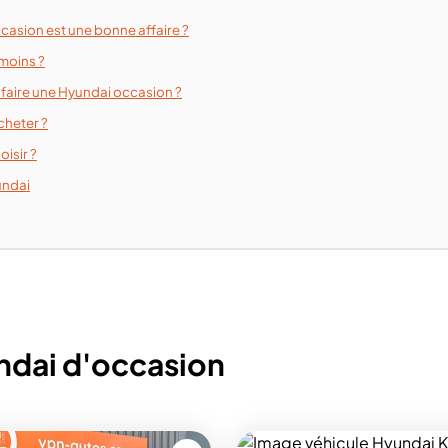
asion est une bonne affaire ?
moins ?
faire une Hyundai occasion ?
cheter ?
oisir ?
undai
ndai d'occasion