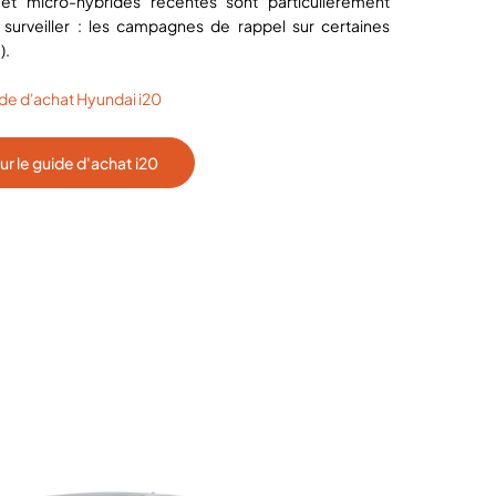
et micro-hybrides récentes sont particulièrement
urveiller : les campagnes de rappel sur certaines
).
de d'achat Hyundai i20
sur le guide d'achat i20