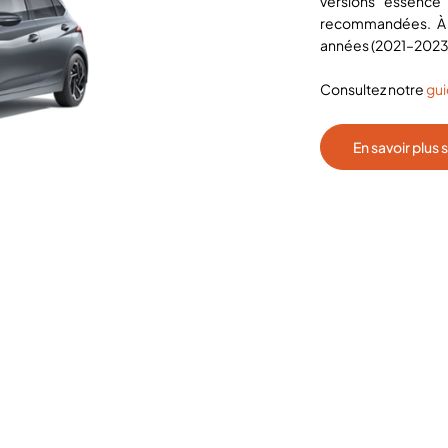
versions essence 
recommandées. À s
années (2021–2023
Consultez notre
gui
En savoir plus 