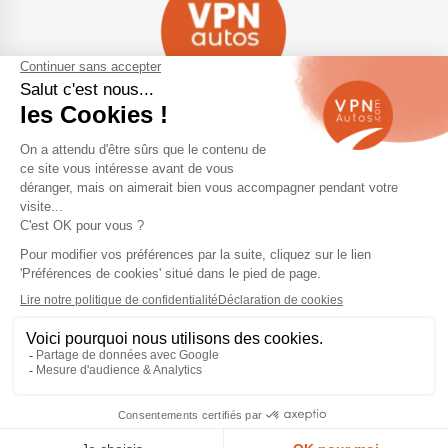
Navigation
Qui sommes-nous ?
Contactez-nous
VPN Autos Pro - Notre site de
Plan du site
voitures d'occasion pour
professionnels & marchands
Mentions légales
Rejoindre le réseau VPN Autos
Blog
Me connecter
Suivez-nous