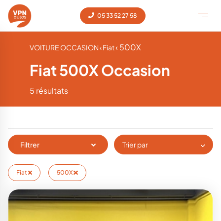
05 33 52 27 58
‹ 500X
VOITURE OCCASION
‹ Fiat
Fiat 500X Occasion
5 résultats
Filtrer
Trier par
Fiat
500X