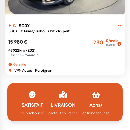
FIAT
500X
500X 1.0 FireFly Turbo T3 120 ch Sport...
15 980 €
€/mois
230
en crédit
47 922 km -
2021
Essence -
Manuelle
Garantie
VPN Autos - Perpignan
SATISFAIT
LIVRAISON
Achat
ou remboursé
partout en France
en ligne sécurisé