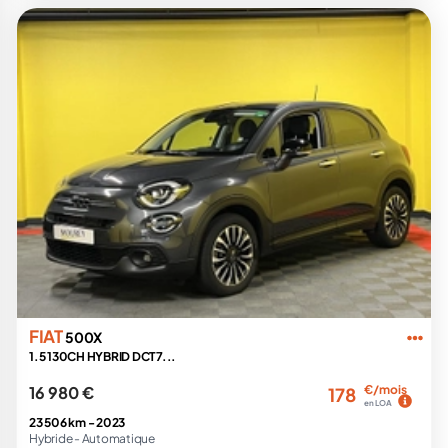
FIAT
500X
1.5 130CH HYBRID DCT7...
16 980 €
€/mois
178
en LOA
23 506 km -
2023
Hybride -
Automatique