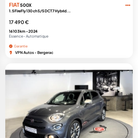
FIAT
500X
1.5 FireFly 130 ch S/S DCT7 Hybrid...
17 490 €
16 103 km -
2024
Essence -
Automatique
Garantie
VPN Autos - Bergerac