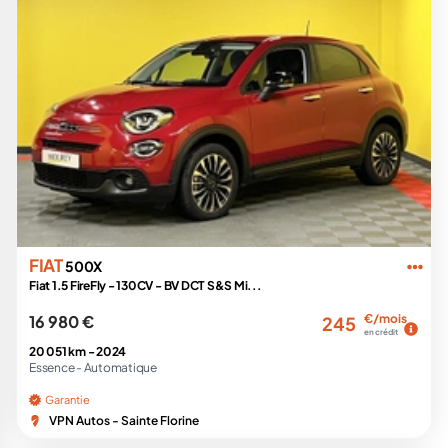
FIAT
500X
Fiat 1.5 FireFly - 130CV - BV DCT S&S Mi...
16 980 €
€/mois
245
en crédit
20 051 km -
2024
Essence -
Automatique
Garantie
VPN Autos - Sainte Florine