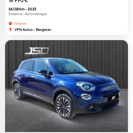
16 990 €
56 138 km -
2023
Essence -
Automatique
Garantie
VPN Autos - Bergerac