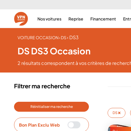
Nos voitures
Reprise
Financement
Ent
‹ DS3
VOITURE OCCASION
‹ DS
DS DS3 Occasion
2 résultats
correspondent à vos critères de recherc
Filtrer ma recherche
Réinitialiser ma recherche
DS
Bon Plan Exclu Web