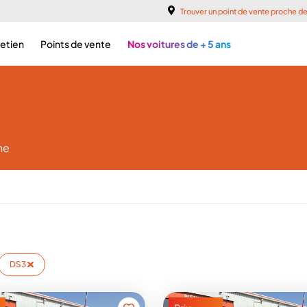
Trouver un point de vente proche d
retien
Points de vente
Nos voitures de + 5 ans
he
DS3