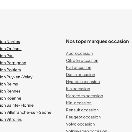
Nos tops marques occasion
sion Nantes
ion Orléans
Audi occasion
ion Pau
Citroën occasion
sion Perpignan
Fiat occasion
ion Poitiers
Dacia occasion
sion Puy-en-Velay
Hyundai occasion
sion Reims
Kia occasion
sion Rennes
Mercedes occasion
sion Roanne
Mini occasion
ion Sainte-Florine
Renault occasion
ion Villefranche-sur-Saône
Peugeot occasion
on Vitrolles
Volvo occasion
Volkswagen occasion