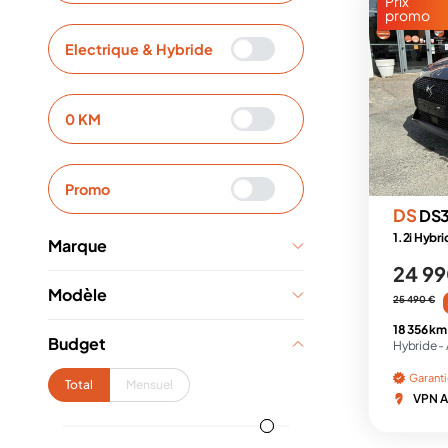
Prix
promo
Electrique & Hybride
0 KM
Promo
DS
DS
1.2i Hybri
Marque
24 99
Modèle
25 490 €
18 356 km
Budget
Hybride -
Garant
Total
Mensuel
VPN A