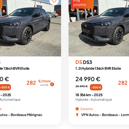
Prix
promo
DS
3
DS3
de 136ch BVR Etoile
1.2i Hybride 136ch BVR Etoile
0 €
24 990 €
€/mois
282
282
en LOA
25 490 €
-500 €
-500 €
 -
2025
18 356 km -
2025
Automatique
Hybride -
Automatique
ie
Garantie
utos - Bordeaux Mérignac
VPN Autos - Bordeaux - Lor