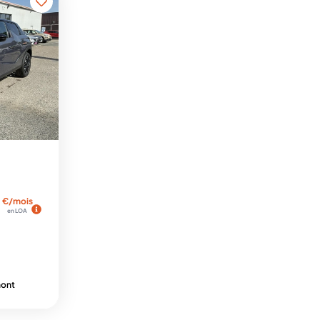
€/mois
en LOA
mont