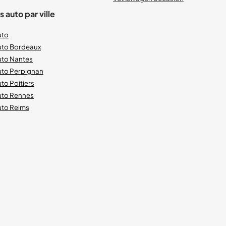
 auto par ville
uto
uto Bordeaux
uto Nantes
uto Perpignan
to Poitiers
uto Rennes
uto Reims