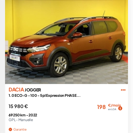
DACIA
JOGGER
1.0 ECO-G - 100 - 5 pl Expression PHASE...
15 980 €
€/mois
198
en LOA
69 250 km -
2022
GPL -
Manuelle
Garantie