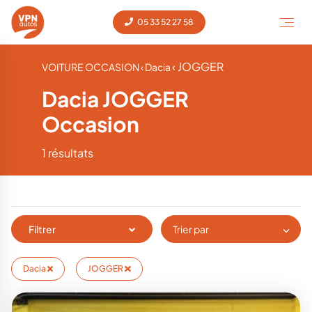
05 33 52 27 58
‹ JOGGER
VOITURE OCCASION
‹ Dacia
Dacia JOGGER
Occasion
1 résultats
Filtrer
Trier par
Dacia
JOGGER