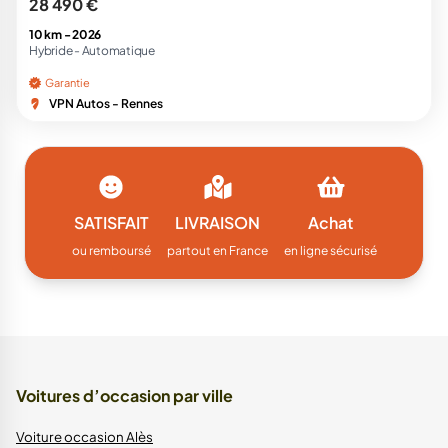
28 490 €
10 km -
2026
Hybride -
Automatique
Garantie
VPN Autos - Rennes
SATISFAIT
LIVRAISON
Achat
ou remboursé
partout en France
en ligne sécurisé
Voitures d’occasion par ville
Voiture occasion Alès