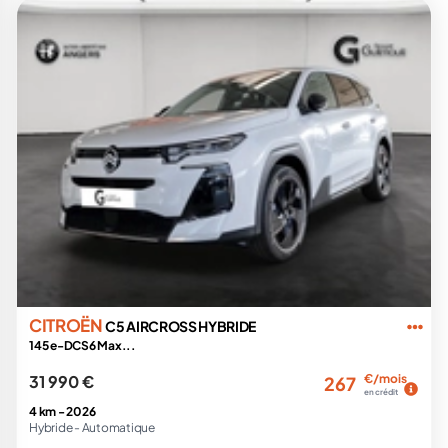
CITROËN
C5 AIRCROSS HYBRIDE
145 e-DCS6 Max...
31 990 €
€/mois
267
en crédit
4 km -
2026
Hybride -
Automatique