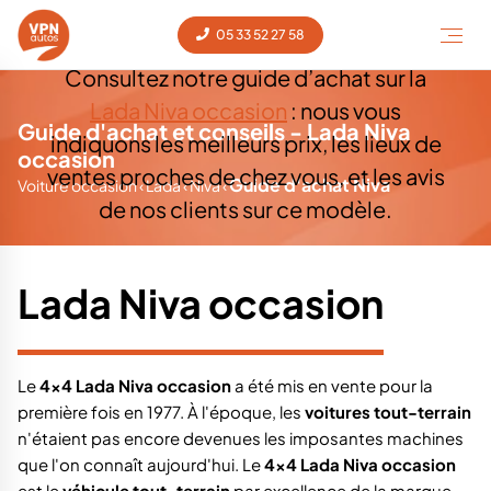
occasion ?
05 33 52 27 58
Consultez notre guide d’achat sur la
Lada Niva occasion
: nous vous
Guide d'achat et conseils - Lada Niva
indiquons les meilleurs prix, les lieux de
occasion
ventes proches de chez vous, et les avis
Guide d'achat Niva
Voiture occasion
‹
Lada
‹
Niva
‹
de nos clients sur ce modèle.
Lada Niva occasion
Le
4x4 Lada Niva occasion
a été mis en vente pour la
première fois en 1977. À l'époque, les
voitures tout-terrain
n'étaient pas encore devenues les imposantes machines
que l'on connaît aujourd'hui. Le
4x4 Lada Niva occasion
est le
véhicule tout-terrain
par excellence de la marque