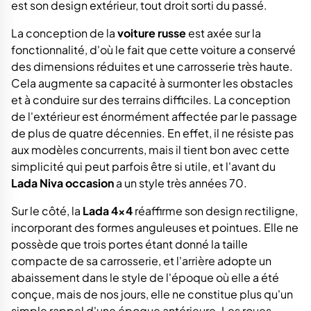
est son design extérieur, tout droit sorti du passé.
La conception de la
voiture russe
est axée sur la
fonctionnalité, d'où le fait que cette voiture a conservé
des dimensions réduites et une carrosserie très haute.
Cela augmente sa capacité à surmonter les obstacles
et à conduire sur des terrains difficiles. La conception
de l'extérieur est énormément affectée par le passage
de plus de quatre décennies. En effet, il ne résiste pas
aux modèles concurrents, mais il tient bon avec cette
simplicité qui peut parfois être si utile, et l'avant du
Lada Niva occasion
a un style très années 70.
Sur le côté, la
Lada 4x4
réaffirme son design rectiligne,
incorporant des formes anguleuses et pointues. Elle ne
possède que trois portes étant donné la taille
compacte de sa carrosserie, et l'arrière adopte un
abaissement dans le style de l'époque où elle a été
conçue, mais de nos jours, elle ne constitue plus qu'un
simple rappel d'une époque antérieure. Les roues,