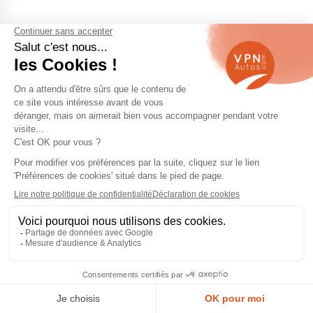
Faut-il acheter une BMW X2 diesel pour
faire de la ville ?
Un usage urbain exclusif est peu adapté aux
motorisations diesel modernes. Les trajets courts
répétés peuvent accélérer l’encrassement du filtre à
particules et augmenter les coûts d’entretien.
Quel kilométrage maximum viser pour une
BMW X2 d’occasion ?