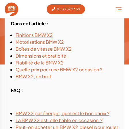
05 33 52 27 58
Dans cet article :
Guide d'achat et conseils - BMW X2
Finitions BMW X2
occasion
Motorisations BMW X2
Guide d'achat X2
Boîtes de vitesse BMW X2
Voiture occasion
‹
BMW
‹
X2
‹
Dimensions et praticité
Fiabilité de la BMW X2
Quelle prix pour une BMW X2 occasion ?
BMW X2, en bref
FAQ :
BMW X2 par énergie, quel est le bon choix ?
La BMW X2 est-elle fiable en occasion ?
Peut-on acheter un BMW X2 diesel pour rouler