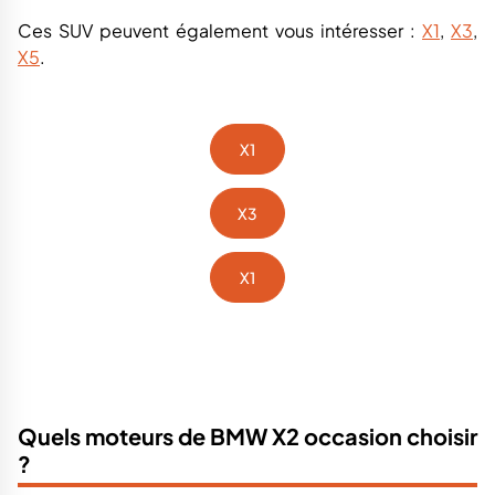
Ces SUV peuvent également vous intéresser :
X1
,
X3
,
X5
.
X1
X3
X1
Quels moteurs de BMW X2 occasion choisir
?