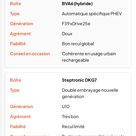
BVA6 (hybride)
Automatique spécifique PHEV
F39 xDrive25e
Doux
Bon recul global
Cohérente en usage urbain
rechargeable
Steptronic DKG7
Double embrayage nouvelle
génération
U10
Très bon
Recul limité