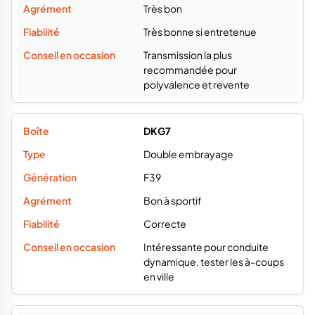
Très bon
Très bonne si entretenue
Transmission la plus
recommandée pour
polyvalence et revente
DKG7
Double embrayage
F39
Bon à sportif
Correcte
Intéressante pour conduite
dynamique, tester les à-coups
en ville