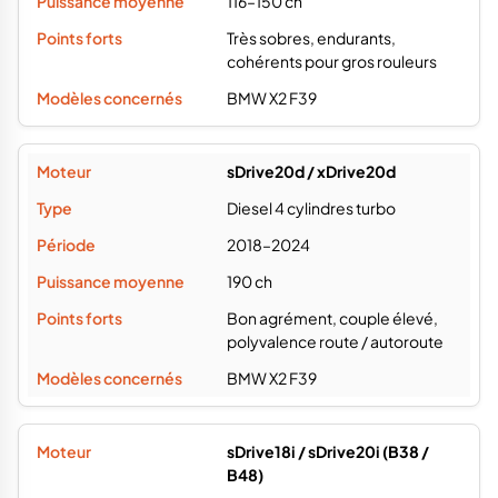
116–150 ch
Très sobres, endurants,
cohérents pour gros rouleurs
BMW X2 F39
sDrive20d / xDrive20d
Diesel 4 cylindres turbo
2018–2024
190 ch
Bon agrément, couple élevé,
polyvalence route / autoroute
BMW X2 F39
sDrive18i / sDrive20i (B38 /
B48)