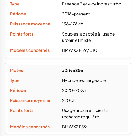
Essence 3 et 4 cylindres turbo
2018–présent
136–178 ch
Souples, adaptés à l’usage
urbain et mixte
BMW X2 F39 / U10
xDrive25e
Hybride rechargeable
2020–2023
220 ch
Usage urbain efficient si
recharge régulière
BMW X2 F39