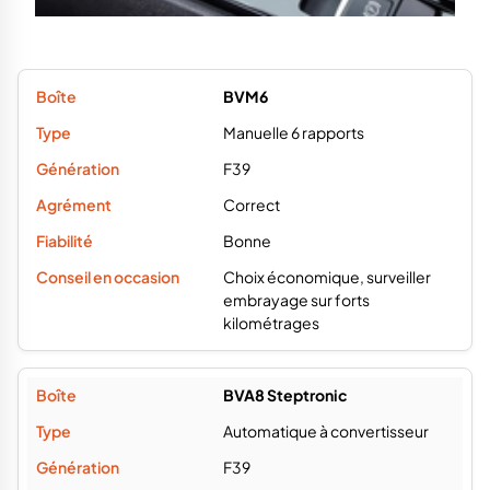
BVM6
Manuelle 6 rapports
F39
Correct
Bonne
Choix économique, surveiller
embrayage sur forts
kilométrages
BVA8 Steptronic
Automatique à convertisseur
F39