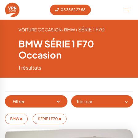
05 33 52 27 58
‹ SÉRIE 1 F70
VOITURE OCCASION
‹ BMW
BMW SÉRIE 1 F70
Occasion
1 résultats
Filtrer
Trier par
BMW
SÉRIE 1 F70