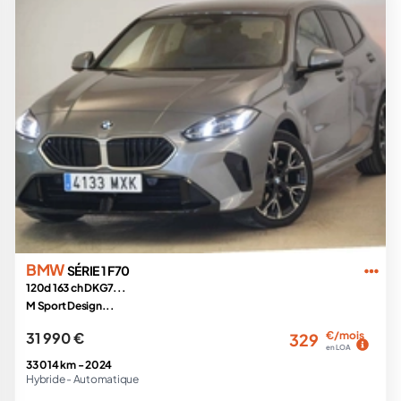
BMW
SÉRIE 1 F70
120d 163 ch DKG7...
M Sport Design...
31 990 €
€/mois
329
en LOA
33 014 km -
2024
Hybride -
Automatique