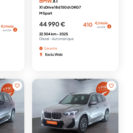
BMW
X1
X1 sDrive 18d 150ch DKG7
M Sport
44 990 €
€/mois
410
€/mois
en LOA
en LOA
22 304 km -
2025
Diesel -
Automatique
Garantie
Exclu Web