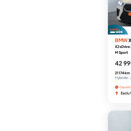
BMW
X2 sDrive
M Sport
42 99
21 174 km
Hybride -
Garant
Exclu