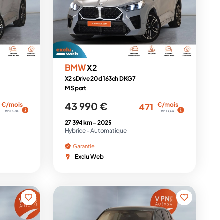
BMW
X2
X2 sDrive 20d 163ch DKG7
M Sport
43 990 €
€/mois
€/mois
471
en LOA
en LOA
27 394 km -
2025
Hybride -
Automatique
Garantie
Exclu Web