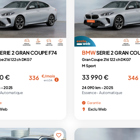
BMW
ERIE 2 GRAN COUPE F74
SERIE 2 GRAN COU
e 216 122 ch DKG7
Gran Coupe 216 122 ch DKG7
M Sport
0 €
33 990 €
€/mois
336
346
en LOA
 -
2025
24 090 km -
2025
Automatique
Essence -
Automatique
ie
Garantie
 Web
Exclu Web