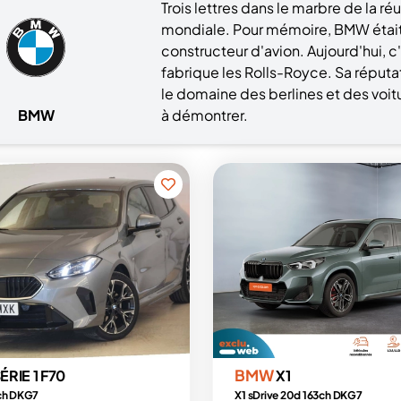
Trois lettres dans le marbre de la r
mondiale. Pour mémoire, BMW était
constructeur d'avion. Aujourd'hui, 
fabrique les Rolls-Royce. Sa réput
le domaine des berlines et des voitu
BMW
à démontrer.
BMW
ÉRIE 1 F70
X1
 ch DKG7
X1 sDrive 20d 163ch DKG7