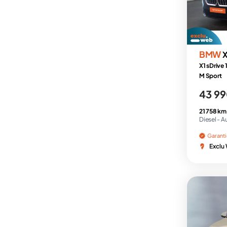
BMW
X
X1 sDrive
M Sport
43 99
21 758 km
Diesel -
A
Garant
Exclu