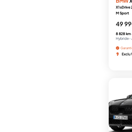
BMW
X
X1 sDrive
M Sport
49 99
8 828 km
Hybride -
Garant
Exclu