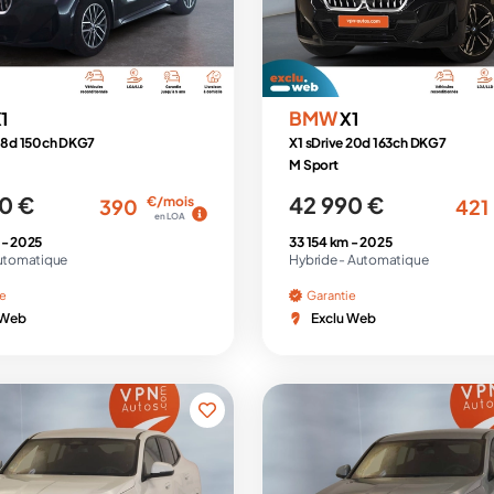
BMW
1
X1
 18d 150ch DKG7
X1 sDrive 20d 163ch DKG7
M Sport
0 €
42 990 €
€/mois
390
421
en LOA
 -
2025
33 154 km -
2025
utomatique
Hybride -
Automatique
ie
Garantie
 Web
Exclu Web