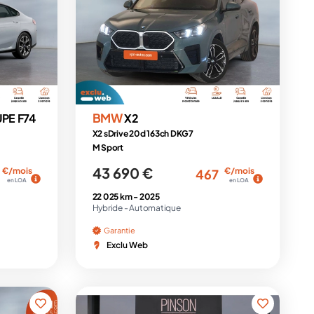
BMW
PE F74
X2
X2 sDrive 20d 163ch DKG7
M Sport
43 690 €
€/mois
€/mois
467
en LOA
en LOA
22 025 km -
2025
Hybride -
Automatique
Garantie
Exclu Web