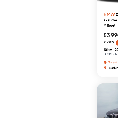
BMW
X2 sDrive
M Sport
53 99
64 758 €
10 km -
2
Diesel -
A
Garant
Exclu