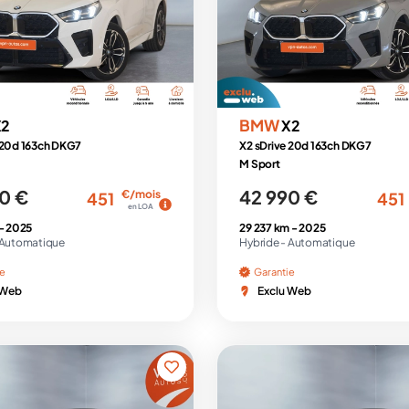
BMW
X2
X2
 20d 163ch DKG7
X2 sDrive 20d 163ch DKG7
M Sport
0 €
42 990 €
€/mois
451
451
en LOA
 -
2025
29 237 km -
2025
Automatique
Hybride -
Automatique
ie
Garantie
 Web
Exclu Web