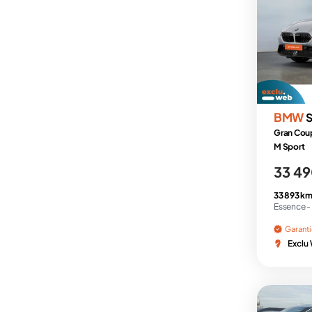
BMW
S
Gran Coup
M Sport
33 49
33 893 km
Essence -
Garant
Exclu