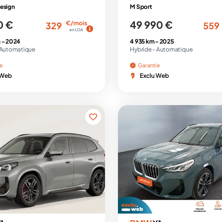
esign
M Sport
0 €
49 990 €
€/mois
329
559
en LOA
 -
2024
4 935 km -
2025
Automatique
Hybride -
Automatique
ie
Garantie
 Web
Exclu Web