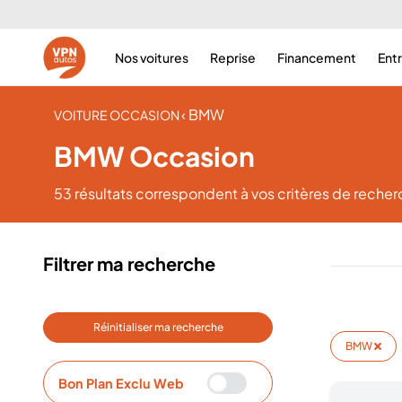
Nos voitures
Reprise
Financement
Ent
‹ BMW
VOITURE OCCASION
BMW Occasion
53 résultats
correspondent à vos critères de reche
Filtrer ma recherche
Réinitialiser ma recherche
BMW
Bon Plan Exclu Web