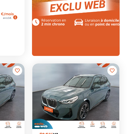
€/mois
en LOA