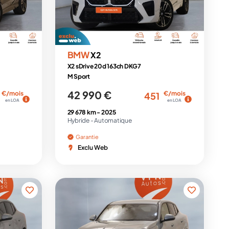
BMW
X2
X2 sDrive 20d 163ch DKG7
M Sport
42 990 €
€/mois
€/mois
451
en LOA
en LOA
29 678 km -
2025
Hybride -
Automatique
Garantie
Exclu Web