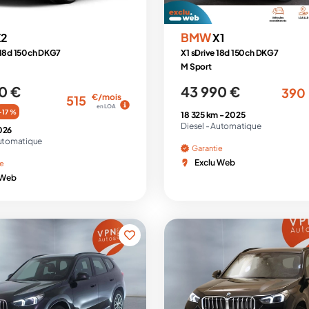
BMW
X2
X1
 18d 150ch DKG7
X1 sDrive 18d 150ch DKG7
M Sport
0 €
43 990 €
390
€/mois
515
en LOA
-17 %
18 325 km -
2025
Diesel -
Automatique
026
utomatique
Garantie
Exclu Web
ie
 Web