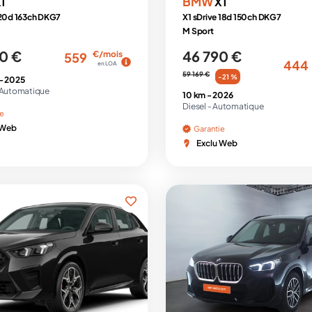
BMW
1
X1
 20d 163ch DKG7
X1 sDrive 18d 150ch DKG7
M Sport
0 €
46 790 €
€/mois
559
444
en LOA
59 169 €
-21 %
 -
2025
Automatique
10 km -
2026
Diesel -
Automatique
ie
 Web
Garantie
Exclu Web