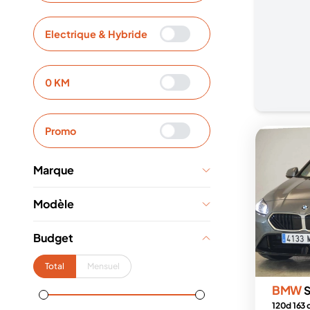
Electrique & Hybride
0 KM
Promo
Marque
Modèle
Budget
Total
Mensuel
BMW
S
120d 163