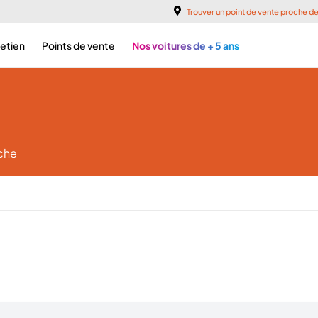
Trouver un point de vente proche d
retien
Points de vente
Nos voitures de + 5 ans
rche