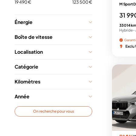
19 490 €
123 500 €
M Sport D
31 99
Énergie
33 014 km
Hybride -
Boîte de vitesse
Garant
Exclu
Localisation
Catégorie
Kilomètres
Année
On recherche pour vous