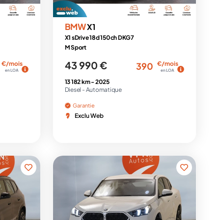
BMW
X1
X1 sDrive 18d 150ch DKG7
M Sport
43 990 €
€/mois
€/mois
390
en LOA
en LOA
13 182 km -
2025
Diesel -
Automatique
Garantie
Exclu Web