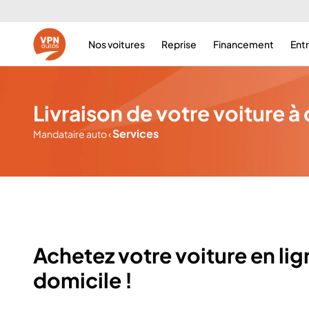
Nos voitures
Reprise
Financement
Ent
Livraison de votre voiture à
Services
Mandataire auto
‹
Achetez votre voiture en li
domicile !