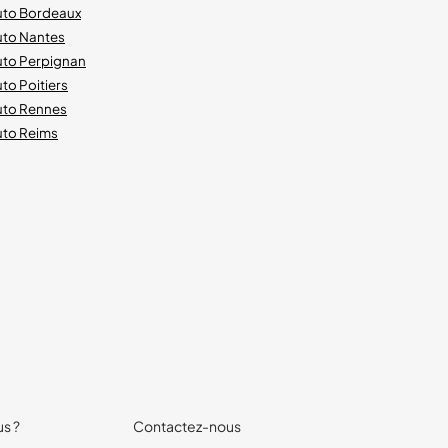
uto Bordeaux
uto Nantes
uto Perpignan
to Poitiers
uto Rennes
uto Reims
s ?
Contactez-nous