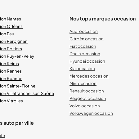
Nos tops marques occasion
sion Nantes
ion Orléans
Audi occasion
ion Pau
Citroën occasion
sion Perpignan
Fiat occasion
ion Poitiers
Dacia occasion
sion Puy-en-Velay
Hyundai occasion
sion Reims
Kia occasion
sion Rennes
Mercedes occasion
sion Roanne
Mini occasion
ion Sainte-Florine
Renault occasion
ion Villefranche-sur-Saône
Peugeot occasion
on Vitrolles
Volvo occasion
Volkswagen occasion
 auto par ville
uto