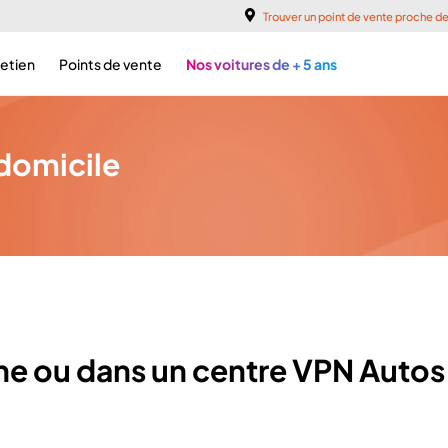
Trouver un point de vente proche d
retien
Points de vente
Nos voitures de + 5 ans
 domicile
gne ou dans un centre VPN Auto