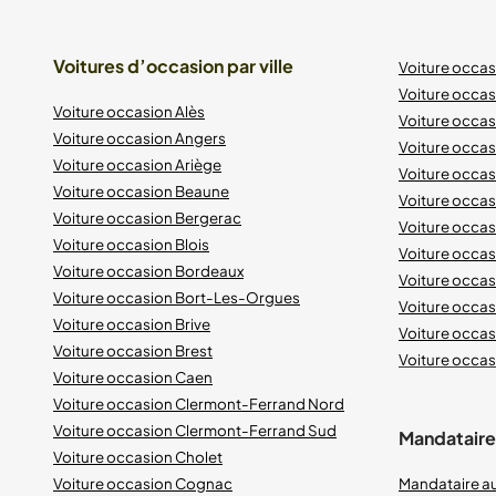
Voitures d’occasion par ville
Voiture occa
Voiture occas
Voiture occasion Alès
Voiture occas
Voiture occasion Angers
Voiture occa
Voiture occasion Ariège
Voiture occas
Voiture occasion Beaune
Voiture occa
Voiture occasion Bergerac
Voiture occa
Voiture occasion Blois
Voiture occa
Voiture occasion Bordeaux
Voiture occa
Voiture occasion Bort-Les-Orgues
Voiture occas
Voiture occasion Brive
Voiture occas
Voiture occasion Brest
Voiture occasi
Voiture occasion Caen
Voiture occasion Clermont-Ferrand Nord
Voiture occasion Clermont-Ferrand Sud
Mandataires
Voiture occasion Cholet
Voiture occasion Cognac
Mandataire a