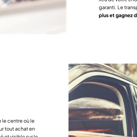
garanti. Le trans
plus et gagnez 
 le centre où le
our tout achat en
é et visible sur le