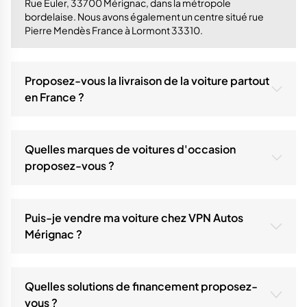
Rue Euler, 33700 Mérignac, dans la métropole
bordelaise. Nous avons également un centre situé rue
Pierre Mendès France à Lormont 33310.
Proposez-vous la livraison de la voiture partout
en France ?
La réponse de VPN Autos :
Oui. Notre centre est implanté à Mérignac, mais nous
livrons votre voiture d'occasion ou 0 km partout en
Quelles marques de voitures d'occasion
France.
proposez-vous ?
La réponse de VPN Autos :
Nous sommes un centre automobile multimarque : notre
stock couvre plus de 20 marques telles que Peugeot,
Puis-je vendre ma voiture chez VPN Autos
Citroën, Renault, Toyota, Dacia Audi etc.
Mérignac ?
La réponse de VPN Autos :
Oui, nous estimons et rachetons votre véhicule actuel
grâce à notre service Rachat Express.
Quelles solutions de financement proposez-
vous ?