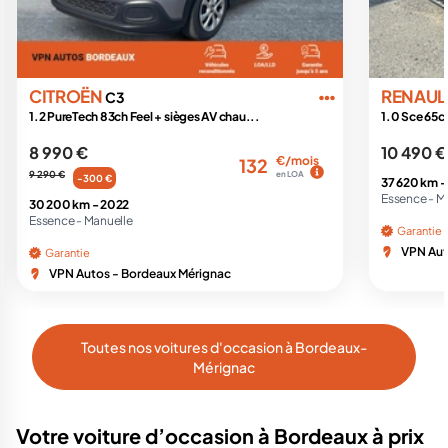
CITROËN
RENAUL
C3
1.2 PureTech 83ch Feel + sièges AV chau...
1.0 Sce 65c
8 990 €
10 490 €
€/mois
132
9 290 €
en LOA
-300 €
37 620 km 
Essence -
Ma
30 200 km -
2022
Essence -
Manuelle
Garantie
VPN Aut
Garantie
VPN Autos - Bordeaux Mérignac
Toutes nos voitures d'occasion à Bordeaux-
Mérignac
Votre voiture d’occasion à Bordeaux à prix