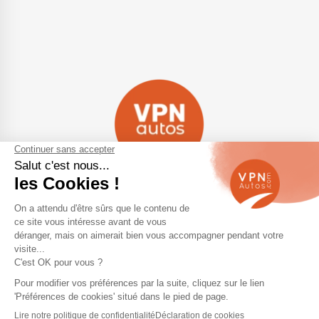
Navigation
Qui sommes-nous ?
Contactez-nous
VPN Autos Pro - Notre site de
Plan du site
voitures d'occasion pour
professionnels & marchands
Mentions légales
Rejoindre le réseau VPN Autos
Blog
Me connecter