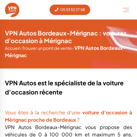
05 33 52 27 58
VPN Autos Bordeaux-Mérignac : voitures
d'occasion à Mérignac
VPN Autos Bordeaux-
Accueil
‹
Trouver un point de vente
‹
Mérignac
VPN Autos est le spécialiste de la voiture
d’occasion récente
Vous êtes à la recherche d'une
voiture d'occasion à
Mérignac proche de Bordeaux
?
VPN Autos Bordeaux-Mérignac vous propose des
véhicules de 0 à 100 000 km et maximum 5 ans,