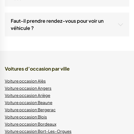
La réponse de VPN Autos :
Nous proposons plusieurs solutions de financement
adaptées à votre budget : crédit auto, LOA et LLD. Tous les
Faut-il prendre rendez-vous pour voir un
moyens de paiement sont acceptés.
véhicule ?
La réponse de VPN Autos :
Vous pouvez passer librement pendant nos horaires
d'ouverture, mais nous vous conseillons de nous
contacter au 05 56 15 24 04 pour vous assurer de la
disponibilité du véhicule qui vous intéresse.
Voitures d’occasion par ville
Voiture occasion Alès
Voiture occasion Angers
Voiture occasion Ariège
Voiture occasion Beaune
Voiture occasion Bergerac
Voiture occasion Blois
Voiture occasion Bordeaux
Voiture occasion Bort-Les-Orgues