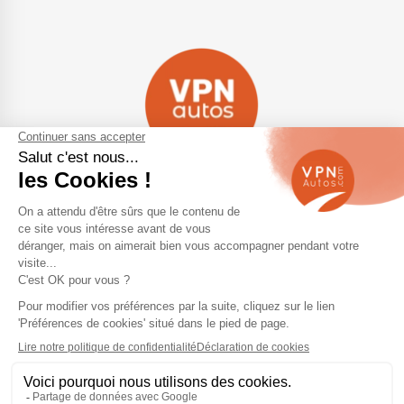
Navigation
Qui sommes-nous ?
Contactez-nous
VPN Autos Pro - Notre site de
Plan du site
voitures d'occasion pour
professionnels & marchands
Mentions légales
Rejoindre le réseau VPN Autos
Blog
Me connecter
Suivez-nous