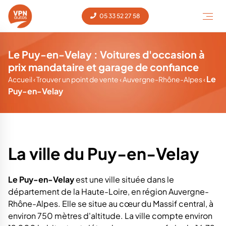
05 33 52 27 58
Le Puy-en-Velay : Voitures d'occasion à
prix mandataire et garage de confiance
Le
Accueil
‹
Trouver un point de vente
‹
Auvergne-Rhône-Alpes
‹
Puy-en-Velay
La ville du Puy-en-Velay
Le Puy-en-Velay
est une ville située dans le
département de la Haute-Loire, en région Auvergne-
Rhône-Alpes. Elle se situe au cœur du Massif central, à
environ 750 mètres d'altitude. La ville compte environ