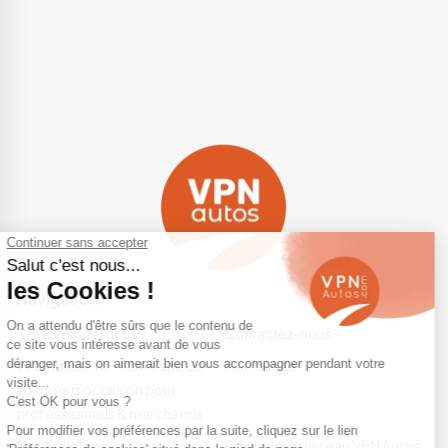
Navigation
Qui sommes-nous ?
Contactez-nous
VPN Autos Pro - Notre site de
Plan du site
voitures d'occasion pour
professionnels & marchands
Mentions légales
Rejoindre le réseau VPN Autos