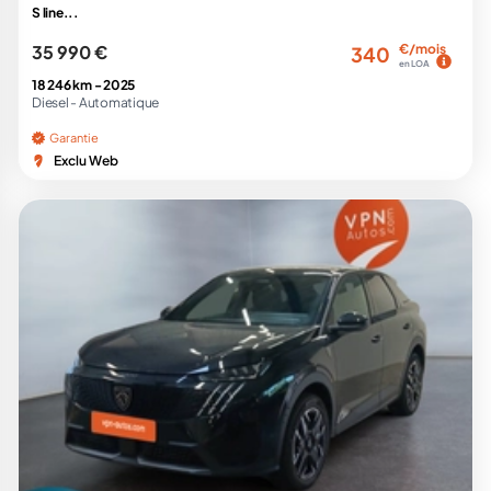
S line...
35 990 €
€/mois
340
en LOA
18 246 km -
2025
Diesel -
Automatique
Garantie
Exclu Web