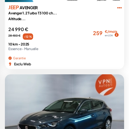
JEEP
AVENGER
Avenger 1.2 Turbo T3 100 ch...
Altitude...
24 990 €
€/mois
259
28 450 €
en LOA
-12 %
10 km -
2025
Essence -
Manuelle
Garantie
Exclu Web