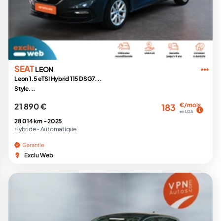
SEAT
LEON
Leon 1.5 eTSI Hybrid 115 DSG7...
Style...
21 890 €
€/mois
183
en LOA
28 014 km -
2025
Hybride -
Automatique
Garantie
Exclu Web