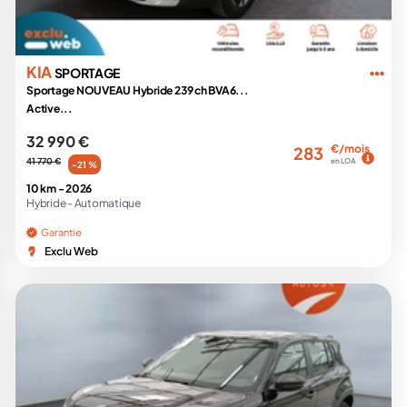
KIA
SPORTAGE
Sportage NOUVEAU Hybride 239 ch BVA6...
Active...
32 990 €
€/mois
283
41 770 €
en LOA
-21 %
10 km -
2026
Hybride -
Automatique
Garantie
Exclu Web