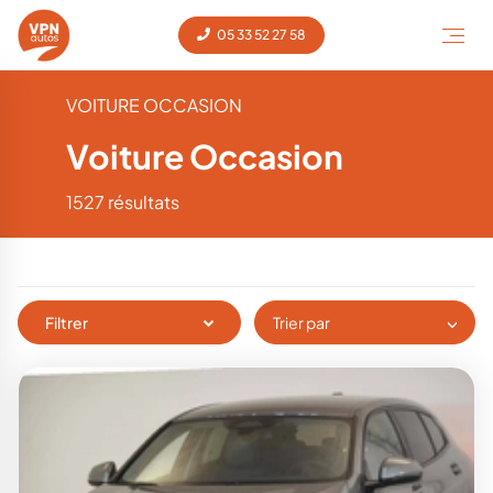
05 33 52 27 58
VOITURE OCCASION
Voiture Occasion
1527 résultats
Filtrer
Trier par