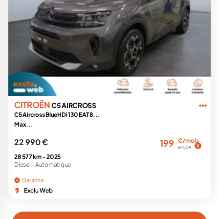
CITROËN
C5 AIRCROSS
C5 Aircross BlueHDi 130 EAT8...
Max...
22 990 €
€/mois
199
en LOA
28 577 km -
2025
Diesel -
Automatique
Garantie
Exclu Web