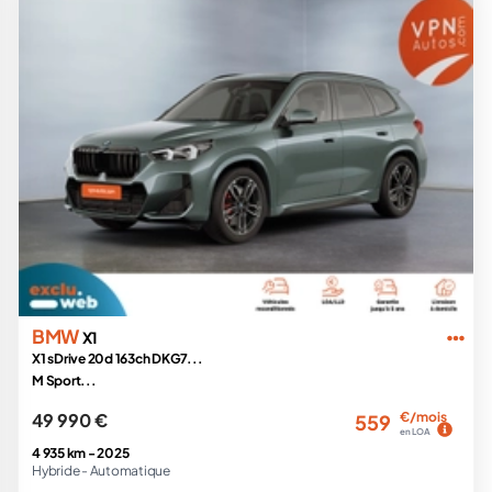
BMW
X1
X1 sDrive 20d 163ch DKG7...
M Sport...
49 990 €
€/mois
559
en LOA
4 935 km -
2025
Hybride -
Automatique