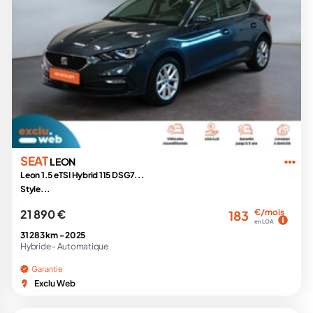
SEAT
LEON
Leon 1.5 eTSI Hybrid 115 DSG7...
Style...
21 890 €
€/mois
183
en LOA
31 283 km -
2025
Hybride -
Automatique
Garantie
Exclu Web