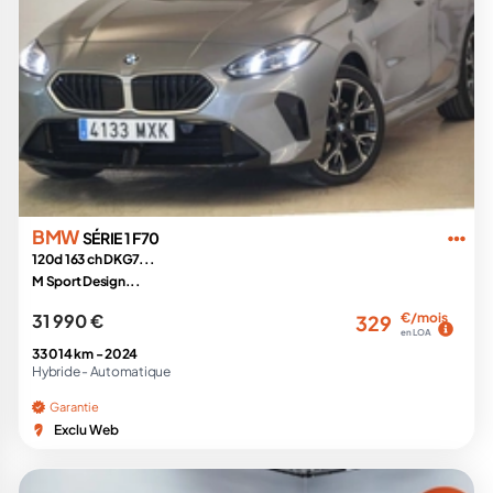
BMW
SÉRIE 1 F70
120d 163 ch DKG7...
M Sport Design...
31 990 €
€/mois
329
en LOA
33 014 km -
2024
Hybride -
Automatique
Garantie
Exclu Web