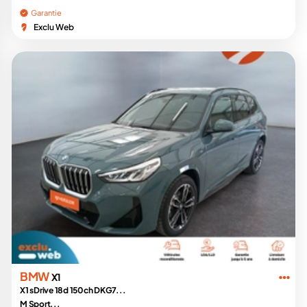
Garantie
Exclu Web
BMW
X1
X1 sDrive 18d 150ch DKG7...
M Sport...