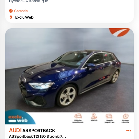
Hybride -
Automatique
Garantie
Exclu Web
AUDI
A3 SPORTBACK
A3 Sportback TDI 150 S tronic 7...