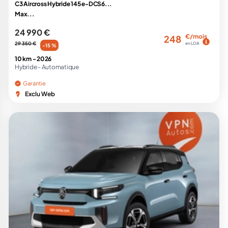
C3 Aircross Hybride 145 e-DCS6...
Max...
24 990 €
€/mois
248
29 350 €
en LOA
-15 %
10 km -
2026
Hybride -
Automatique
Garantie
Exclu Web