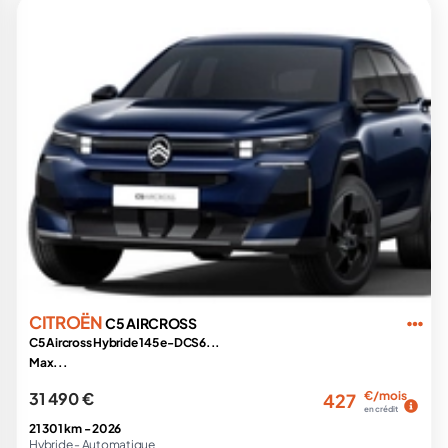
CITROËN
C5 AIRCROSS
C5 Aircross Hybride 145 e-DCS6...
Max...
31 490 €
€/mois
427
en crédit
21 301 km -
2026
Hybride -
Automatique