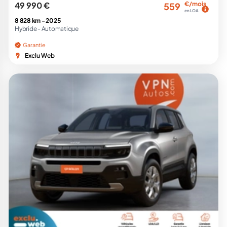
49 990 €
€/mois
559
en LOA
8 828 km -
2025
Hybride -
Automatique
Garantie
Exclu Web