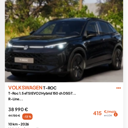
VOLKSWAGEN
T-ROC
T-Roc 1.5 eTSI EVO2 Hybrid 150 ch DSG7...
R-Line...
38 990 €
€/mois
415
44 730 €
en LOA
-13 %
10 km -
2026