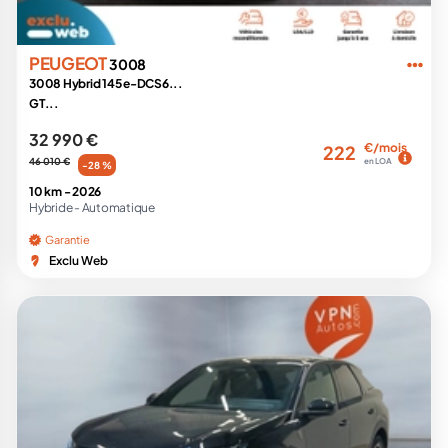
PEUGEOT
3008
3008 Hybrid 145 e-DCS6...
GT...
32 990 €
€/mois
222
46 010 €
en LOA
-28 %
10 km -
2026
Hybride -
Automatique
Garantie
Exclu Web