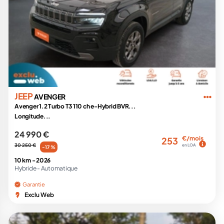
JEEP
AVENGER
Avenger 1.2 Turbo T3 110 ch e-Hybrid BVR...
Longitude...
24 990 €
€/mois
253
30 250 €
en LOA
-17 %
10 km -
2026
Hybride -
Automatique
Garantie
Exclu Web