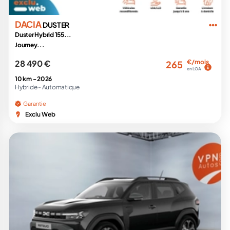
DACIA
DUSTER
Duster Hybrid 155...
Journey...
28 490 €
€/mois
265
en LOA
10 km -
2026
Hybride -
Automatique
Garantie
Exclu Web