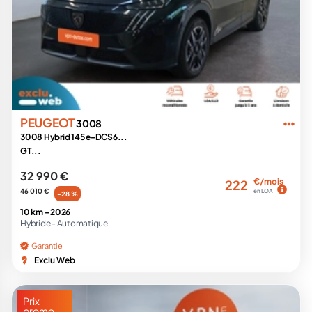
PEUGEOT
3008
3008 Hybrid 145 e-DCS6...
GT...
32 990 €
€/mois
222
46 010 €
en LOA
-28 %
10 km -
2026
Hybride -
Automatique
Garantie
Exclu Web
Prix
promo