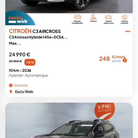
CITROËN
C3 AIRCROSS
C3 Aircross Hybride 145 e-DCS6...
Max...
24 990 €
€/mois
248
29 350 €
en LOA
-15 %
10 km -
2026
Hybride -
Automatique
Garantie
Exclu Web