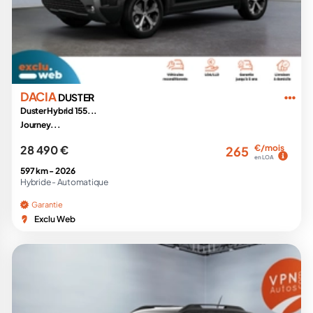
DACIA
DUSTER
Duster Hybrid 155...
Journey...
28 490 €
€/mois
265
en LOA
597 km -
2026
Hybride -
Automatique
Garantie
Exclu Web