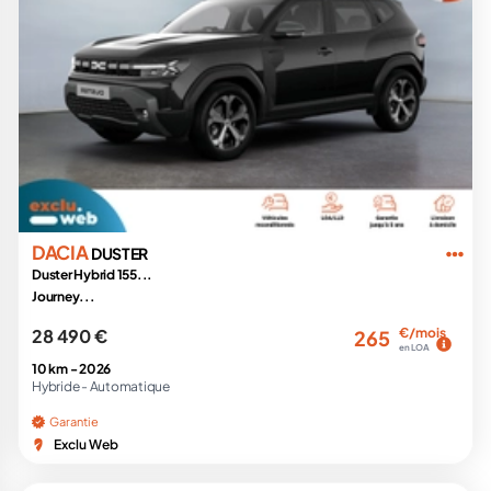
DACIA
DUSTER
Duster Hybrid 155...
Journey...
28 490 €
€/mois
265
en LOA
10 km -
2026
Hybride -
Automatique
Garantie
Exclu Web