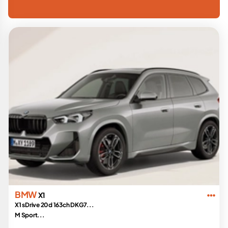
BMW
X1
X1 sDrive 20d 163ch DKG7...
M Sport...