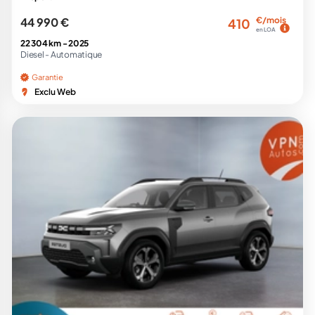
44 990 €
€/mois
410
en LOA
22 304 km -
2025
Diesel -
Automatique
Garantie
Exclu Web