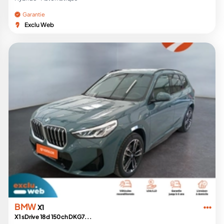
Garantie
Exclu Web
BMW
X1
X1 sDrive 18d 150ch DKG7...