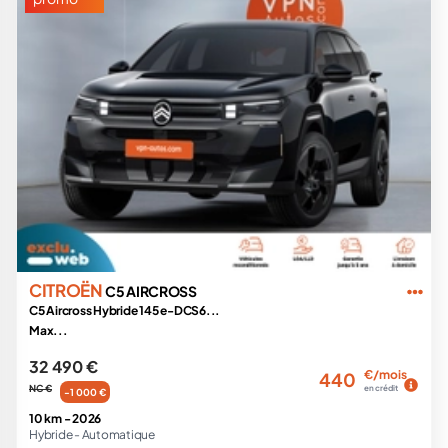
CITROËN
C5 AIRCROSS
C5 Aircross Hybride 145 e-DCS6...
Max...
32 490 €
€/mois
440
NC €
en crédit
-1 000 €
10 km -
2026
Hybride -
Automatique