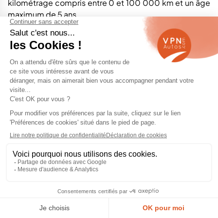
kilométrage compris entre 0 et 100 000 km et un âge
maximum de 5 ans.
Ce segment de l'occasion récente offre un excellent
compromis entre performance, fiabilité et prix.
Pourquoi payer le prix fort pour un modèle neuf, alors
qu’il est possible d’obtenir une voiture quasi-neuve à
un coût bien plus avantageux ? Les véhicules que nous
proposons bénéficient de toutes les technologies
modernes, tout en ayant été soigneusement
sélectionnés et reconditionnés selon des critères
stricts.
Chez VPN Autos, vous trouverez un
large choix de
voitures d'occasion
, y compris des modèles hybrides
et électriques. Les véhicules fonctionnant avec des
énergies alternatives, comme les hybrides
rechargeables (PHEV) ou les micro-hybrides (MHEV),
font désormais partie intégrante du marché de
l'occasion. Ces modèles sont particulièrement