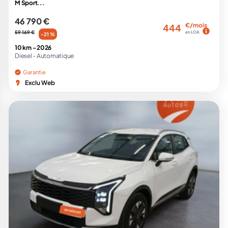
M Sport...
46 790 €
€/mois
444
59 169 €
en LOA
-21 %
10 km -
2026
Diesel -
Automatique
Garantie
Exclu Web