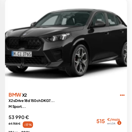
BMW
X2
X2 sDrive 18d 150ch DKG7...
M Sport...
53 990 €
€/mois
515
64 758 €
en LOA
-17 %