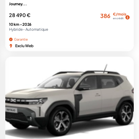
Journey...
28 490 €
€/mois
386
en crédit
10 km -
2026
Hybride -
Automatique
Garantie
Exclu Web