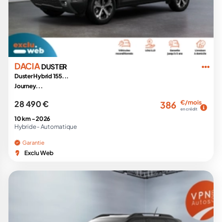
DACIA
DUSTER
Duster Hybrid 155...
Journey...
28 490 €
€/mois
386
en crédit
10 km -
2026
Hybride -
Automatique
Garantie
Exclu Web