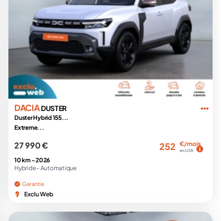
DACIA
DUSTER
Duster Hybrid 155...
Extreme...
27 990 €
€/mois
252
en LOA
10 km -
2026
Hybride -
Automatique
Garantie
Exclu Web