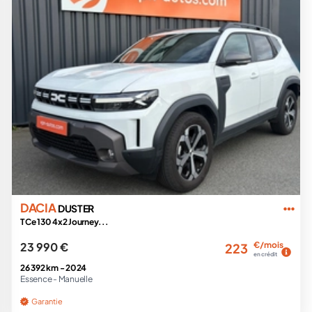
DACIA
DUSTER
TCe 130 4x2 Journey...
23 990 €
€/mois
223
en crédit
26 392 km -
2024
Essence -
Manuelle
Garantie