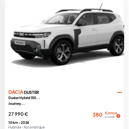
DACIA
DUSTER
Duster Hybrid 155...
Journey...
27 990 €
€/mois
380
en crédit
10 km -
2026
Hybride -
Automatique