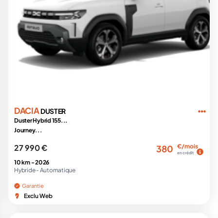
DACIA
DUSTER
Duster Hybrid 155...
Journey...
27 990 €
€/mois
380
en crédit
10 km -
2026
Hybride -
Automatique
Garantie
Exclu Web