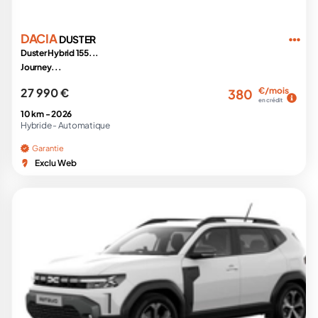
DACIA
DUSTER
Duster Hybrid 155...
Journey...
27 990 €
€/mois
380
en crédit
10 km -
2026
Hybride -
Automatique
Garantie
Exclu Web