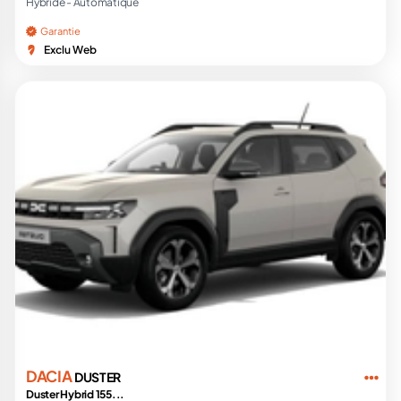
Hybride -
Automatique
Garantie
Exclu Web
DACIA
DUSTER
Duster Hybrid 155...