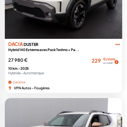
DACIA
DUSTER
Hybrid 140 Extreme avec Pack Techno + Pa...
27 980 €
€/mois
229
en crédit
10 km -
2025
Hybride -
Automatique
Garantie
VPN Autos - Fougères