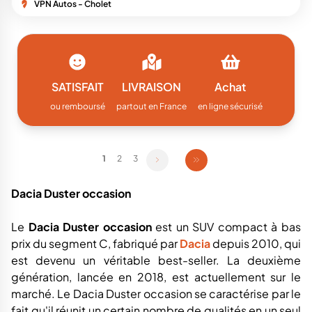
VPN Autos - Cholet
SATISFAIT
LIVRAISON
Achat
ou remboursé
partout en France
en ligne sécurisé
1
2
3
Dacia Duster occasion
Le
Dacia Duster occasion
est un SUV compact à bas
prix du segment C, fabriqué par
Dacia
depuis 2010, qui
est devenu un véritable best-seller. La deuxième
génération, lancée en 2018, est actuellement sur le
marché. Le Dacia Duster occasion se caractérise par le
fait qu'il réunit un certain nombre de qualités en un seul