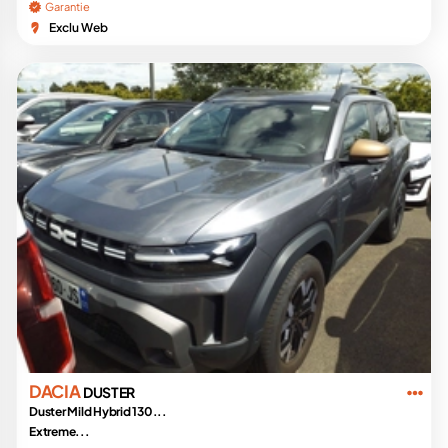
Garantie
Exclu Web
DACIA
DUSTER
Duster Mild Hybrid 130...
Extreme...