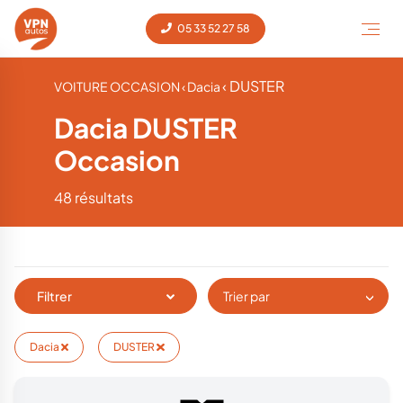
05 33 52 27 58
‹ DUSTER
VOITURE OCCASION
‹ Dacia
Dacia DUSTER
Occasion
48 résultats
Filtrer
Trier par
Dacia
DUSTER