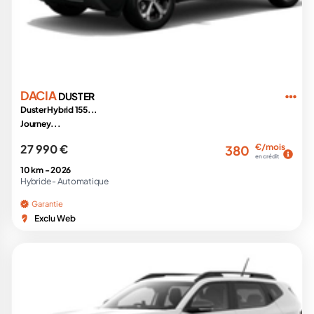
DACIA
DUSTER
Duster Hybrid 155...
Journey...
27 990 €
€/mois
380
en crédit
10 km -
2026
Hybride -
Automatique
Garantie
Exclu Web