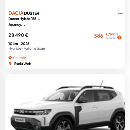
DACIA
DUSTER
Duster Hybrid 155...
Journey...
28 490 €
€/mois
386
en crédit
10 km -
2026
Hybride -
Automatique
Garantie
Exclu Web