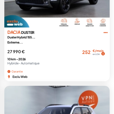
DACIA
DUSTER
Duster Hybrid 155...
Extreme...
27 990 €
€/mois
252
en LOA
10 km -
2026
Hybride -
Automatique
Garantie
Exclu Web