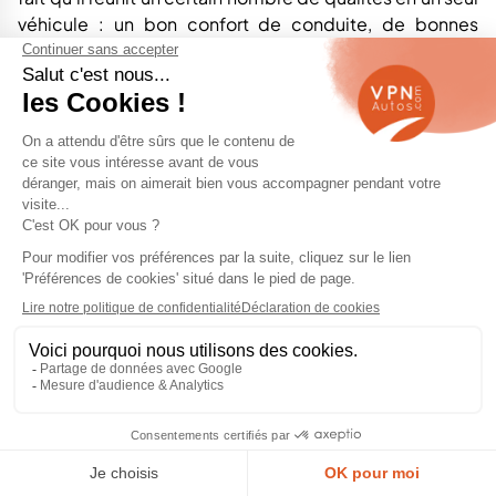
véhicule : un bon confort de conduite, de bonnes
capacités tout-terrain et un prix de départ très
compétitif. Il est fabriqué à l'usine de Pitesti en
Roumanie, une usine du Groupe Renault qui n'a pas été
en mesure de produire autant d'unités de Duster que la
forte demande l'exigeait à plusieurs reprises.
Parmi les petits SUV bon marché qui aspirent à rivaliser
avec le Dacia Duster occasion figurent d'autres SUV de
sa catégorie, tels que le
FIAT 500X occasion
, le
Jeep
Renegade occasion
, le
Renault Captur occasion
ou
le
Ssangyong Tivoli occasion.
Vous pourriez aussi aimer nos
Dacia Logan occasion
Le design de Dacia Duster occasion
Le design du Dacia Duster occasion n'a pas pour but
d'en faire une œuvre d'art : les designers de la marque