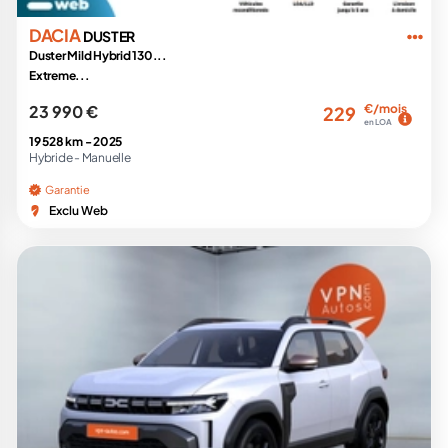
DACIA
DUSTER
Duster Mild Hybrid 130...
Extreme...
23 990 €
€/mois
229
en LOA
19 528 km -
2025
Hybride -
Manuelle
Garantie
Exclu Web