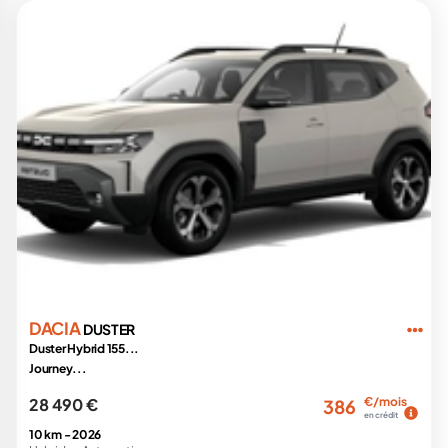
DACIA
DUSTER
Duster Hybrid 155...
Journey...
28 490 €
€/mois
386
en crédit
10 km -
2026