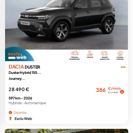
DACIA
DUSTER
Duster Hybrid 155...
Journey...
28 490 €
€/mois
386
en crédit
597 km -
2026
Hybride -
Automatique
Garantie
Exclu Web