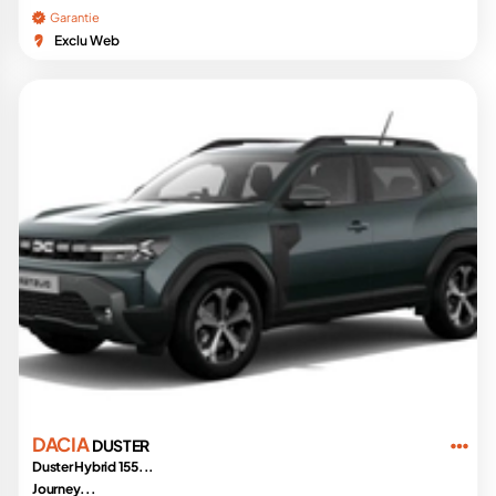
Garantie
Exclu Web
DACIA
DUSTER
Duster Hybrid 155...
Journey...