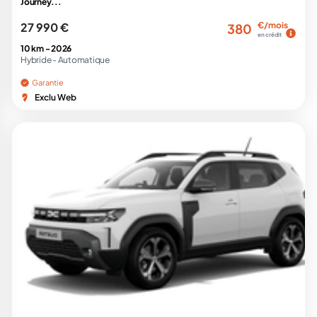
Journey...
27 990 €
€/mois
380
en crédit
10 km -
2026
Hybride -
Automatique
Garantie
Exclu Web