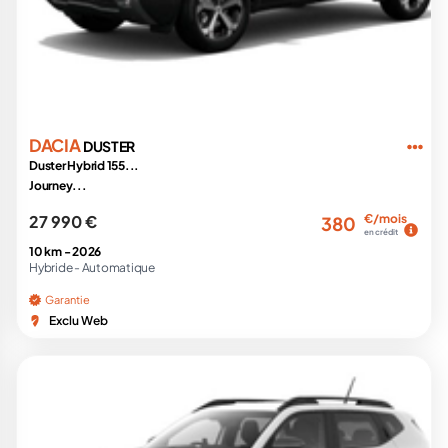
DACIA
DUSTER
Duster Hybrid 155...
Journey...
27 990 €
€/mois
380
en crédit
10 km -
2026
Hybride -
Automatique
Garantie
Exclu Web