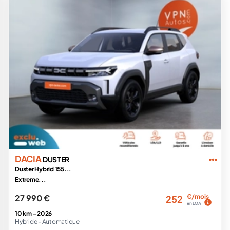
DACIA
DUSTER
Duster Hybrid 155...
Extreme...
27 990 €
€/mois
252
en LOA
10 km -
2026
Hybride -
Automatique