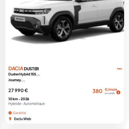
DACIA
DUSTER
Duster Hybrid 155...
Journey...
27 990 €
€/mois
380
en crédit
10 km -
2026
Hybride -
Automatique
Garantie
Exclu Web