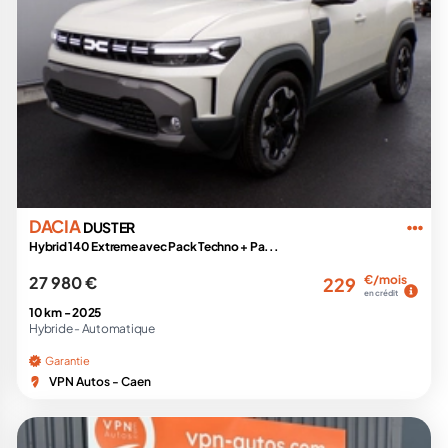
DACIA
DUSTER
Hybrid 140 Extreme avec Pack Techno + Pa...
27 980 €
€/mois
229
en crédit
10 km -
2025
Hybride -
Automatique
Garantie
VPN Autos - Caen