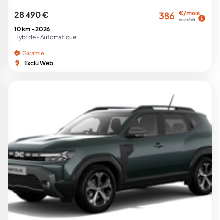
28 490 €
€/mois
386
en crédit
10 km -
2026
Hybride -
Automatique
Garantie
Exclu Web