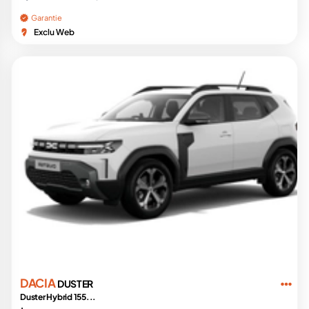
Garantie
Exclu Web
DACIA
DUSTER
Duster Hybrid 155...