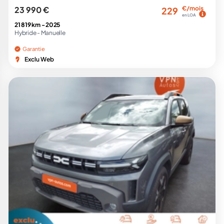
23 990 €
€/mois
229
en LOA
21 819 km -
2025
Hybride -
Manuelle
Garantie
Exclu Web