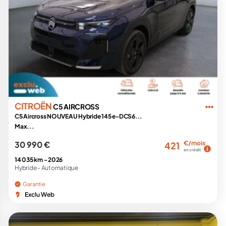
CITROËN
C5 AIRCROSS
C5 Aircross NOUVEAU Hybride 145 e-DCS6...
Max...
30 990 €
€/mois
421
en crédit
14 035 km -
2026
Hybride -
Automatique
Garantie
Exclu Web