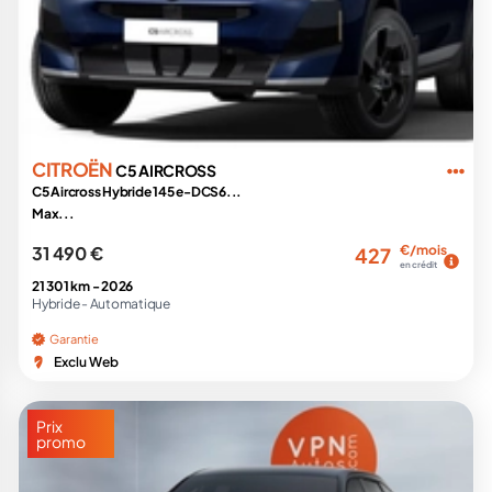
CITROËN
C5 AIRCROSS
C5 Aircross Hybride 145 e-DCS6...
Max...
31 490 €
€/mois
427
en crédit
21 301 km -
2026
Hybride -
Automatique
Garantie
Exclu Web
Prix
promo