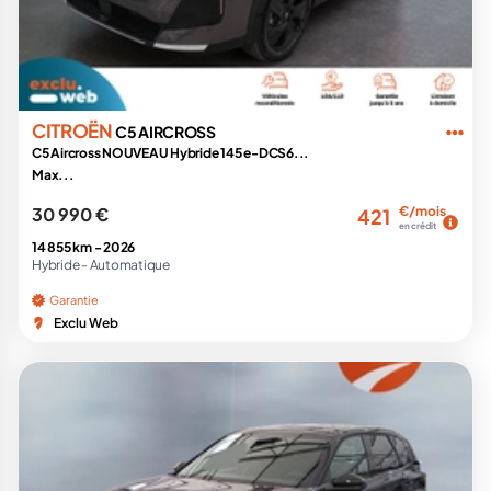
CITROËN
C5 AIRCROSS
C5 Aircross NOUVEAU Hybride 145 e-DCS6...
Max...
30 990 €
€/mois
421
en crédit
14 855 km -
2026
Hybride -
Automatique
Garantie
Exclu Web