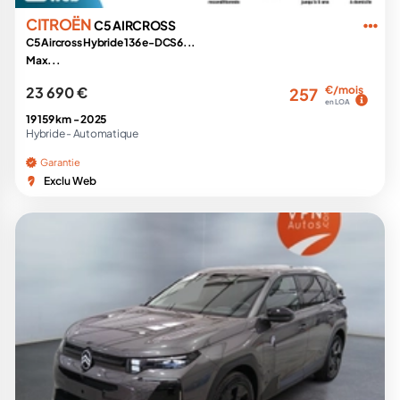
CITROËN
C5 AIRCROSS
C5 Aircross Hybride 136 e-DCS6...
Max...
23 690 €
€/mois
257
en LOA
19 159 km -
2025
Hybride -
Automatique
Garantie
Exclu Web