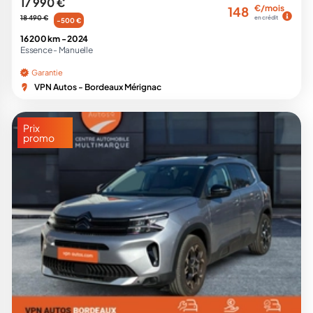
17 990 €
€/mois
148
18 490 €
en crédit
-500 €
16 200 km -
2024
Essence -
Manuelle
Garantie
VPN Autos - Bordeaux Mérignac
Prix
promo