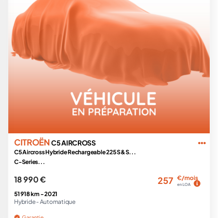
CITROËN
C5 AIRCROSS
C5 Aircross Hybride Rechargeable 225 S&S...
C-Series...
18 990 €
€/mois
257
en LOA
51 918 km -
2021
Hybride -
Automatique
Garantie