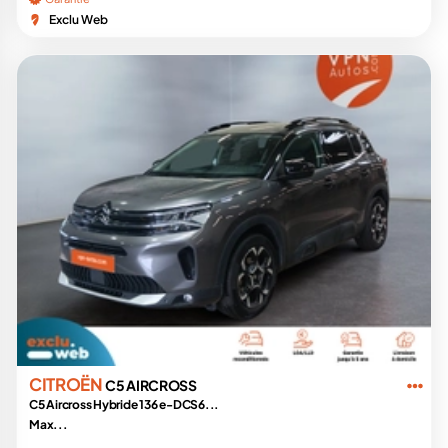
Exclu Web
CITROËN
C5 AIRCROSS
C5 Aircross Hybride 136 e-DCS6...
Max...