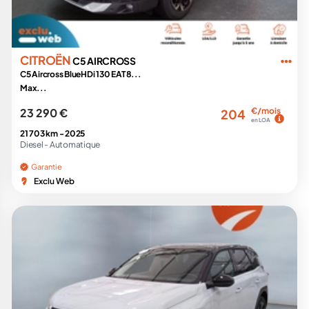
CITROËN
C5 AIRCROSS
C5 Aircross BlueHDi 130 EAT8...
Max...
23 290 €
€/mois
204
en LOA
21 703 km -
2025
Diesel -
Automatique
Garantie
Exclu Web