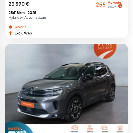
23 590 €
€/mois
255
en LOA
25 618 km -
2025
Hybride -
Automatique
Garantie
Exclu Web