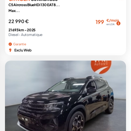
C5 Aircross BlueHDi 130 EAT8...
Max...
22 990 €
€/mois
199
en LOA
21 693 km -
2025
Diesel -
Automatique
Garantie
Exclu Web