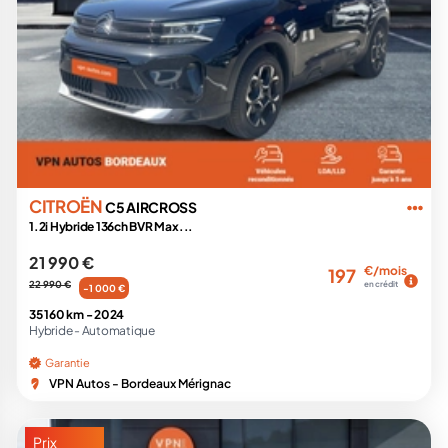
CITROËN
C5 AIRCROSS
1.2i Hybride 136ch BVR Max...
21 990 €
€/mois
197
22 990 €
en crédit
-1 000 €
35 160 km -
2024
Hybride -
Automatique
Garantie
VPN Autos - Bordeaux Mérignac
Prix