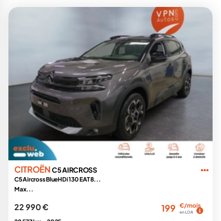
CITROËN
C5 AIRCROSS
C5 Aircross BlueHDi 130 EAT8...
Max...
22 990 €
€/mois
199
en LOA