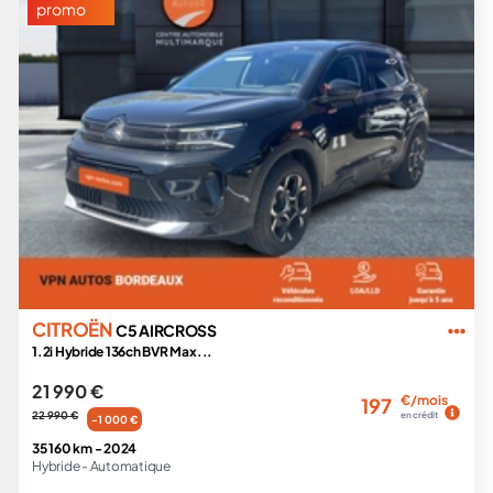
promo
CITROËN
C5 AIRCROSS
1.2i Hybride 136ch BVR Max...
21 990 €
€/mois
197
22 990 €
en crédit
-1 000 €
35 160 km -
2024
Hybride -
Automatique