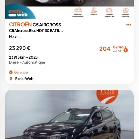
CITROËN
C5 AIRCROSS
C5 Aircross BlueHDi 130 EAT8...
Max...
23 290 €
€/mois
204
en LOA
23 915 km -
2025
Diesel -
Automatique
Garantie
Exclu Web