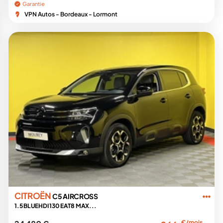
Garantie
VPN Autos - Bordeaux - Lormont
CITROËN
C5 AIRCROSS
1.5 BLUEHDI 130 EAT8 MAX...
€/mois