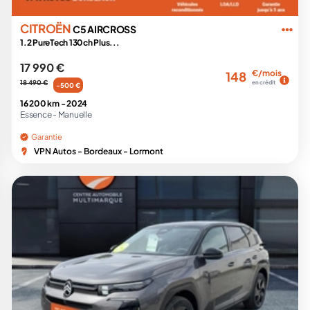
CITROËN
C5 AIRCROSS
1.2 PureTech 130ch Plus...
17 990 €
€/mois
148
18 490 €
en crédit
-500 €
16 200 km -
2024
Essence -
Manuelle
Garantie
VPN Autos - Bordeaux - Lormont