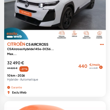
CITROËN
C5 AIRCROSS
C5 Aircross Hybride 145 e-DCS6...
Max...
32 490 €
€/mois
440
44 520 €
en crédit
-27 %
10 km -
2026
Hybride -
Automatique
Garantie
Exclu Web