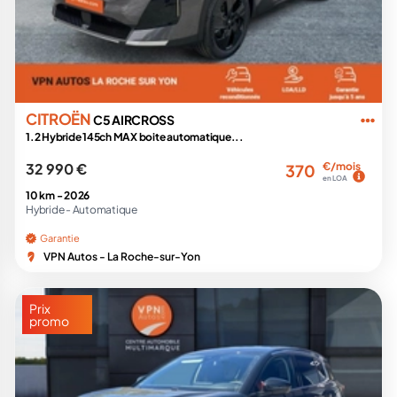
CITROËN
C5 AIRCROSS
1.2 Hybride 145ch MAX boite automatique...
32 990 €
€/mois
370
en LOA
10 km -
2026
Hybride -
Automatique
Garantie
VPN Autos - La Roche-sur-Yon
Prix
promo