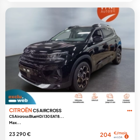
CITROËN
C5 AIRCROSS
C5 Aircross BlueHDi 130 EAT8...
Max...
23 290 €
€/mois
204
en LOA