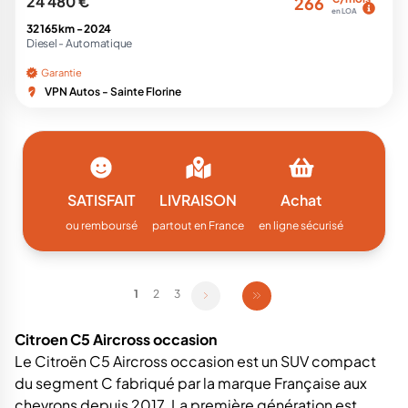
24 480 €
266
en LOA
32 165 km -
2024
Diesel -
Automatique
Garantie
VPN Autos - Sainte Florine
SATISFAIT
LIVRAISON
Achat
ou remboursé
partout en France
en ligne sécurisé
1
2
3
Citroen C5 Aircross occasion
Le Citroën C5 Aircross occasion est un SUV compact
du segment C fabriqué par la marque Française aux
chevrons depuis 2017. La première génération est