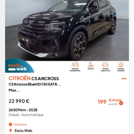
CITROËN
C5 AIRCROSS
C5 Aircross BlueHDi 130 EAT8...
Max...
22 990 €
€/mois
199
en LOA
26 509 km -
2025
Diesel -
Automatique
Garantie
Exclu Web