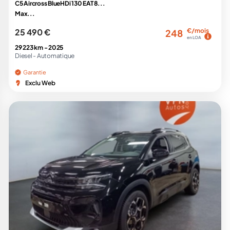
C5 Aircross BlueHDi 130 EAT8...
Max...
25 490 €
€/mois
248
en LOA
29 223 km -
2025
Diesel -
Automatique
Garantie
Exclu Web