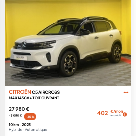
CITROËN
C5 AIRCROSS
MAX 145 CV + TOIT OUVRANT...
27 980 €
€/mois
402
43 050 €
en crédit
-35 %
10 km -
2025
Hybride -
Automatique