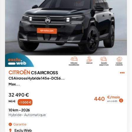
CITROËN
C5 AIRCROSS
C5 Aircross Hybride 145 e-DCS6...
Max...
32 490 €
€/mois
440
NC €
en crédit
-1 000 €
10 km -
2026
Hybride -
Automatique
Garantie
Exclu Web