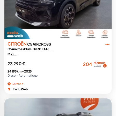
CITROËN
C5 AIRCROSS
C5 Aircross BlueHDi 130 EAT8...
Max...
23 290 €
€/mois
204
en LOA
24 195 km -
2025
Diesel -
Automatique
Garantie
Exclu Web