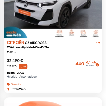
CITROËN
C5 AIRCROSS
C5 Aircross Hybride 145 e-DCS6...
Max...
32 490 €
€/mois
440
44 520 €
en crédit
-27 %
10 km -
2026
Hybride -
Automatique
Garantie
Exclu Web