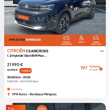
CITROËN
C5 AIRCROSS
1.2i Hybride 136ch BVR Max...
21 990 €
€/mois
197
22 990 €
en crédit
-1 000 €
35 160 km -
2024
Hybride -
Automatique
Garantie
VPN Autos - Bordeaux Mérignac
Prix