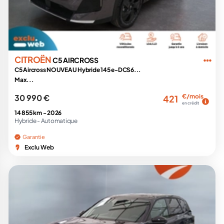
CITROËN
C5 AIRCROSS
C5 Aircross NOUVEAU Hybride 145 e-DCS6...
Max...
30 990 €
€/mois
421
en crédit
14 855 km -
2026
Hybride -
Automatique
Garantie
Exclu Web