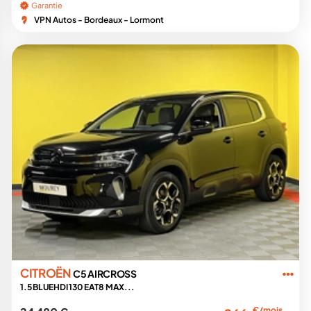
Garantie
VPN Autos - Bordeaux - Lormont
CITROËN
C5 AIRCROSS
1.5 BLUEHDI 130 EAT8 MAX...
€/mois