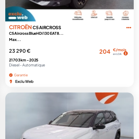
CITROËN
C5 AIRCROSS
C5 Aircross BlueHDi 130 EAT8...
Max...
23 290 €
€/mois
204
en LOA
21 703 km -
2025
Diesel -
Automatique
Garantie
Exclu Web