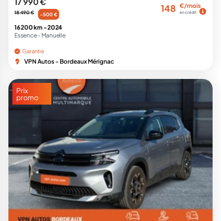
17 990 €
€/mois
148
18 490 €
en crédit
-500 €
16 200 km -
2024
Essence -
Manuelle
Garantie
VPN Autos - Bordeaux Mérignac
Prix
promo