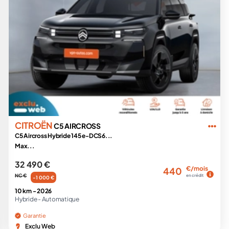
CITROËN
C5 AIRCROSS
C5 Aircross Hybride 145 e-DCS6...
Max...
32 490 €
€/mois
440
NC €
en crédit
-1 000 €
10 km -
2026
Hybride -
Automatique
Garantie
Exclu Web