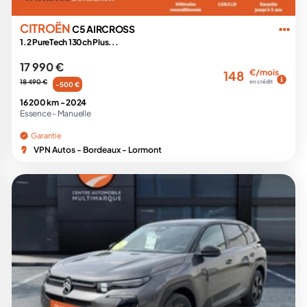
CITROËN
C5 AIRCROSS
1.2 PureTech 130ch Plus...
17 990 €
€/mois
148
18 490 €
en crédit
-500 €
16 200 km -
2024
Essence -
Manuelle
Garantie
VPN Autos - Bordeaux - Lormont