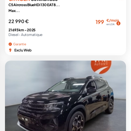
C5 Aircross BlueHDi 130 EAT8...
Max...
22 990 €
€/mois
199
en LOA
21 693 km -
2025
Diesel -
Automatique
Garantie
Exclu Web