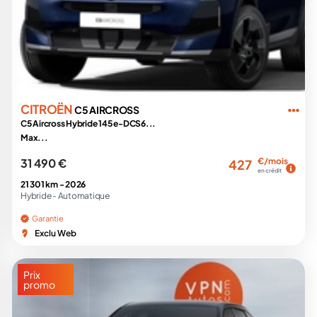
CITROËN
C5 AIRCROSS
C5 Aircross Hybride 145 e-DCS6...
Max...
31 490 €
€/mois
427
en crédit
21 301 km -
2026
Hybride -
Automatique
Garantie
Exclu Web
Prix
promo