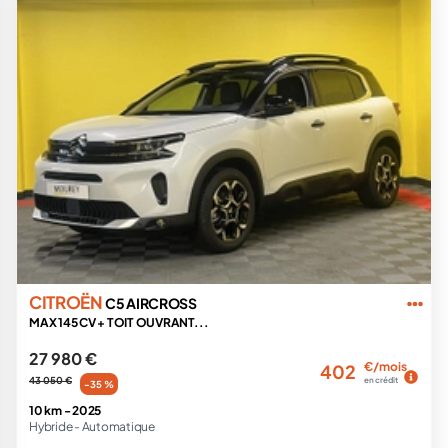
CITROËN
C5 AIRCROSS
MAX 145 CV + TOIT OUVRANT...
27 980 €
€/mois
402
43 050 €
en crédit
-35 %
10 km -
2025
Hybride -
Automatique