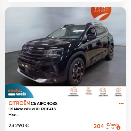
CITROËN
C5 AIRCROSS
C5 Aircross BlueHDi 130 EAT8...
Max...
23 290 €
€/mois
204
en LOA