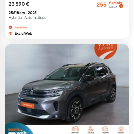
23 590 €
€/mois
255
en LOA
25 618 km -
2025
Hybride -
Automatique
Garantie
Exclu Web