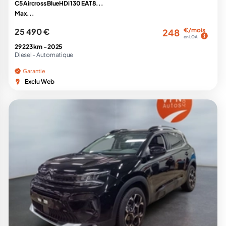
C5 Aircross BlueHDi 130 EAT8...
Max...
25 490 €
€/mois
248
en LOA
29 223 km -
2025
Diesel -
Automatique
Garantie
Exclu Web