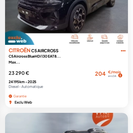
CITROËN
C5 AIRCROSS
C5 Aircross BlueHDi 130 EAT8...
Max...
23 290 €
€/mois
204
en LOA
24 195 km -
2025
Diesel -
Automatique
Garantie
Exclu Web