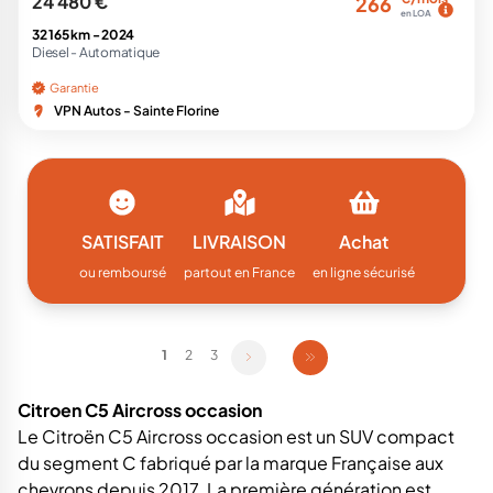
24 480 €
266
en LOA
32 165 km -
2024
Diesel -
Automatique
Garantie
VPN Autos - Sainte Florine
SATISFAIT
LIVRAISON
Achat
ou remboursé
partout en France
en ligne sécurisé
1
2
3
Citroen C5 Aircross occasion
Le Citroën C5 Aircross occasion est un SUV compact
du segment C fabriqué par la marque Française aux
chevrons depuis 2017. La première génération est