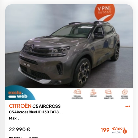
CITROËN
C5 AIRCROSS
C5 Aircross BlueHDi 130 EAT8...
Max...
22 990 €
€/mois
199
en LOA