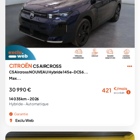
CITROËN
C5 AIRCROSS
C5 Aircross NOUVEAU Hybride 145 e-DCS6...
Max...
30 990 €
€/mois
421
en crédit
14 035 km -
2026
Hybride -
Automatique
Garantie
Exclu Web