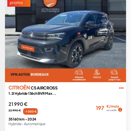
promo
CITROËN
C5 AIRCROSS
1.2i Hybride 136ch BVR Max...
21 990 €
€/mois
197
22 990 €
en crédit
-1 000 €
35 160 km -
2024
Hybride -
Automatique