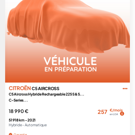
CITROËN
C5 AIRCROSS
C5 Aircross Hybride Rechargeable 225 S&S...
C-Series...
18 990 €
€/mois
257
en LOA
51 918 km -
2021
Hybride -
Automatique
Garantie