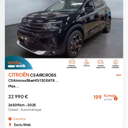
CITROËN
C5 AIRCROSS
C5 Aircross BlueHDi 130 EAT8...
Max...
22 990 €
€/mois
199
en LOA
26 509 km -
2025
Diesel -
Automatique
Garantie
Exclu Web