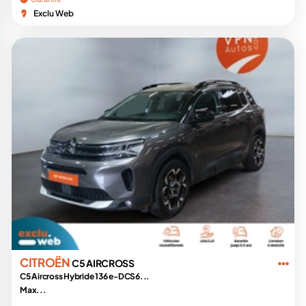
Exclu Web
CITROËN
C5 AIRCROSS
C5 Aircross Hybride 136 e-DCS6...
Max...