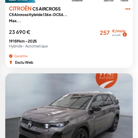
CITROËN
C5 AIRCROSS
C5 Aircross Hybride 136 e-DCS6...
Max...
23 690 €
€/mois
257
en LOA
19 159 km -
2025
Hybride -
Automatique
Garantie
Exclu Web