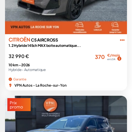
CITROËN
C5 AIRCROSS
1.2 Hybride 145ch MAX boite automatique...
32 990 €
€/mois
370
en LOA
10 km -
2026
Hybride -
Automatique
Garantie
VPN Autos - La Roche-sur-Yon
Prix
promo