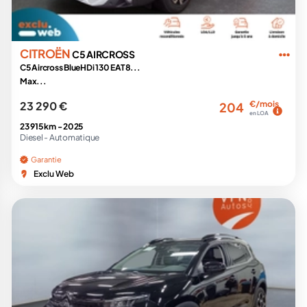
CITROËN
C5 AIRCROSS
C5 Aircross BlueHDi 130 EAT8...
Max...
23 290 €
€/mois
204
en LOA
23 915 km -
2025
Diesel -
Automatique
Garantie
Exclu Web