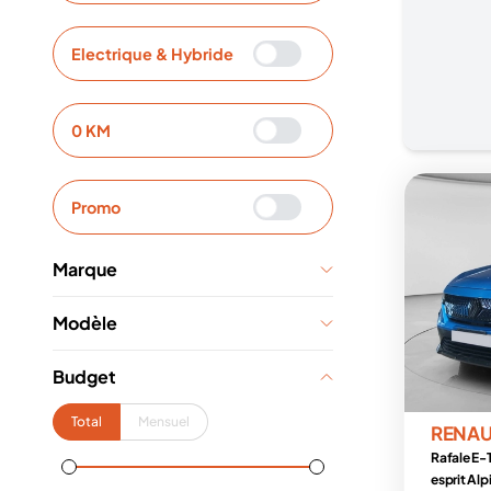
Electrique & Hybride
0 KM
Promo
Marque
Modèle
Budget
Total
Mensuel
RENAU
Rafale E-T
esprit Alp