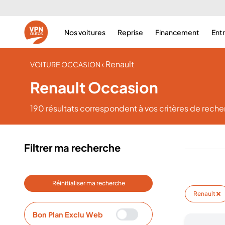
Nos voitures
Reprise
Financement
Ent
‹ Renault
VOITURE OCCASION
Renault Occasion
190 résultats
correspondent à vos critères de rech
Filtrer ma recherche
Réinitialiser ma recherche
Renault
Bon Plan Exclu Web