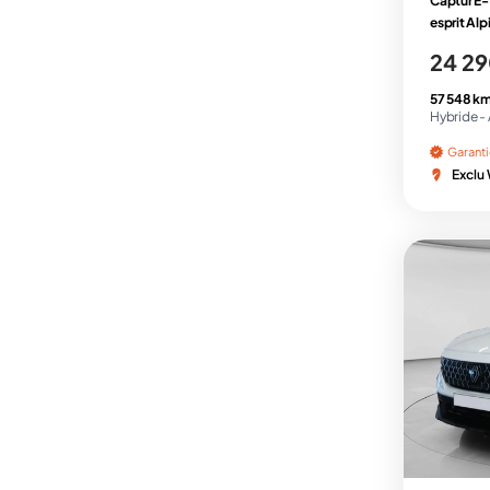
Captur E-T
esprit Alp
24 29
57 548 km
Hybride -
Garant
Exclu