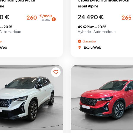
ech full hybrid 145 ch
Captur E-Tech full hybrid 145 ch
ine
esprit Alpine
0 €
24 490 €
€/mois
260
265
en LOA
 -
2025
49 629 km -
2025
Automatique
Hybride -
Automatique
ie
Garantie
 Web
Exclu Web