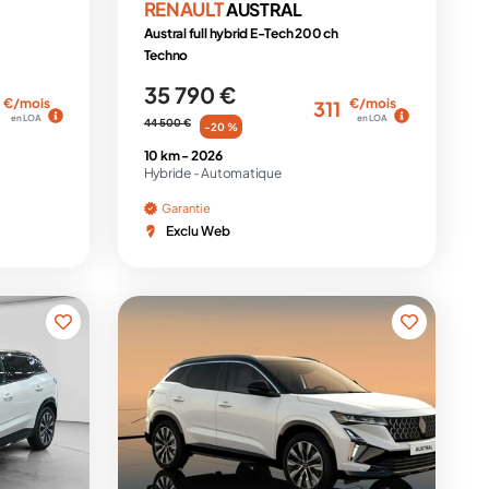
RENAULT
AUSTRAL
Austral full hybrid E-Tech 200 ch
Techno
35 790 €
€/mois
€/mois
311
en LOA
en LOA
44 500 €
-20 %
10 km -
2026
Hybride -
Automatique
Garantie
Exclu Web