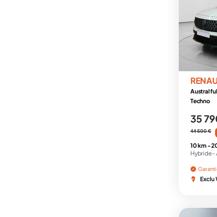
RENAU
Austral fu
Techno
35 79
44 500 €
10 km -
2
Hybride -
Garant
Exclu