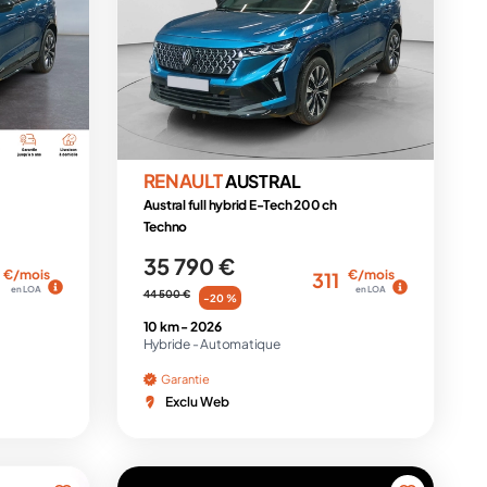
RENAULT
AUSTRAL
Austral full hybrid E-Tech 200 ch
Techno
35 790 €
€/mois
€/mois
311
en LOA
en LOA
44 500 €
-20 %
10 km -
2026
Hybride -
Automatique
Garantie
Exclu Web