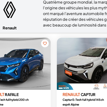
Quatrième groupe mondial, la marqu
l'origine des véhicules les plus myt
ont marqué l'aventure automobile fr
réputation de créer des véhicules
avec beaucoup de luminosité dans 
Renault
LT
RENAULT
RAFALE
CAPTUR
ech full hybrid 200 ch
Captur E-Tech full hybrid 145 ch
ine
esprit Alpine