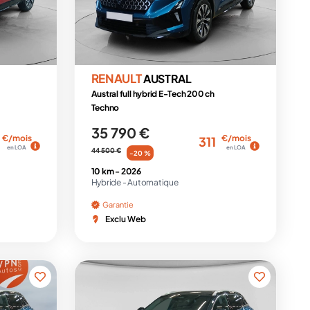
RENAULT
AUSTRAL
Austral full hybrid E-Tech 200 ch
Techno
35 790 €
€/mois
€/mois
311
en LOA
en LOA
44 500 €
-20 %
10 km -
2026
Hybride -
Automatique
Garantie
Exclu Web