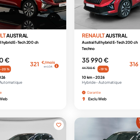
LT
RENAULT
AUSTRAL
AUSTRAL
ll hybrid E-Tech 200 ch
Austral full hybrid E-Tech 200 ch
Techno
0 €
35 990 €
€/mois
321
316
en LOA
44 700 €
-20 %
-19 %
026
10 km -
2026
Automatique
Hybride -
Automatique
ie
Garantie
 Web
Exclu Web