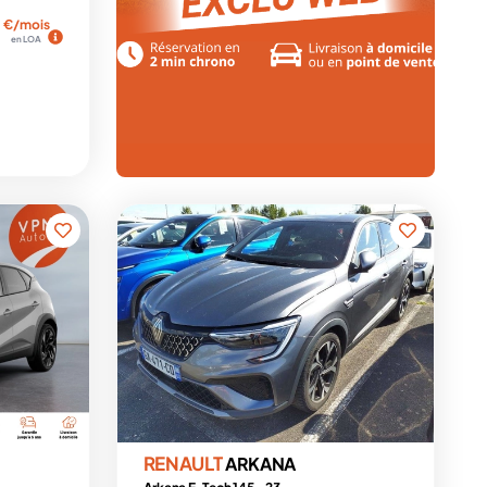
€/mois
en LOA
RENAULT
ARKANA