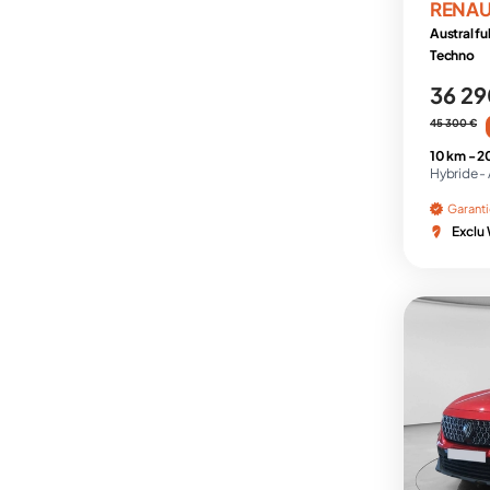
RENAU
Austral fu
Techno
36 29
45 300 €
10 km -
2
Hybride -
Garant
Exclu