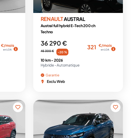
RENAULT
AUSTRAL
Austral full hybrid E-Tech 200 ch
Techno
36 290 €
€/mois
€/mois
321
en LOA
en LOA
45 300 €
-20 %
10 km -
2026
Hybride -
Automatique
Garantie
Exclu Web