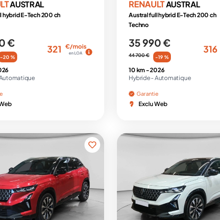
LT
RENAULT
AUSTRAL
AUSTRAL
ll hybrid E-Tech 200 ch
Austral full hybrid E-Tech 200 ch
Techno
0 €
35 990 €
€/mois
321
316
en LOA
44 700 €
-20 %
-19 %
026
10 km -
2026
Automatique
Hybride -
Automatique
ie
Garantie
 Web
Exclu Web