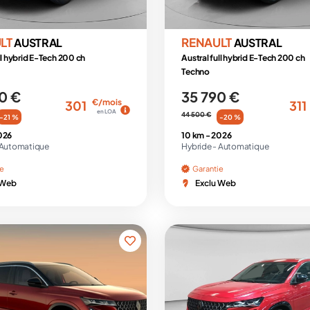
LT
RENAULT
AUSTRAL
AUSTRAL
ll hybrid E-Tech 200 ch
Austral full hybrid E-Tech 200 ch
Techno
0 €
35 790 €
€/mois
301
311
en LOA
44 500 €
-21 %
-20 %
026
10 km -
2026
Automatique
Hybride -
Automatique
ie
Garantie
 Web
Exclu Web