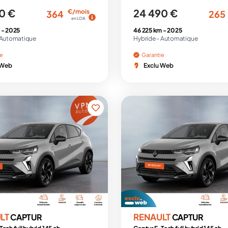
0 €
24 490 €
€/mois
364
265
en LOA
 -
2025
46 225 km -
2025
Automatique
Hybride -
Automatique
ie
Garantie
 Web
Exclu Web
LT
RENAULT
CAPTUR
CAPTUR