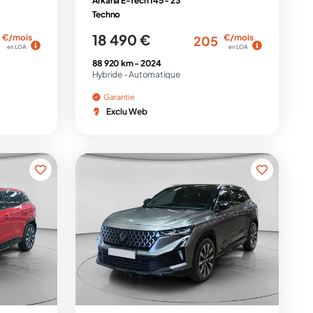
Arkana E-Tech 145 - 23
Techno
18 490 €
€/mois
€/mois
205
en LOA
en LOA
88 920 km -
2024
Hybride -
Automatique
Garantie
Exclu Web