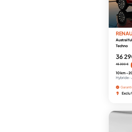
RENAU
Austral fu
Techno
36 29
45 300 €
10 km -
2
Hybride -
Garant
Exclu