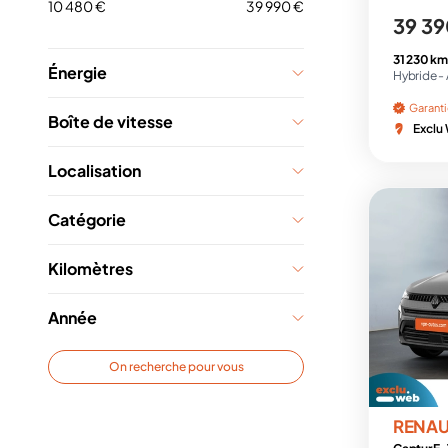
10 480 €
39 990 €
39 39
31 230 km
Énergie
Hybride -
Garant
Boîte de vitesse
Exclu
Localisation
Catégorie
Kilomètres
Année
On recherche pour vous
RENAU