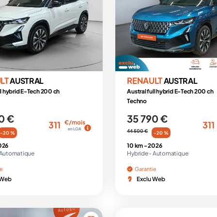
LT
RENAULT
AUSTRAL
AUSTRAL
ll hybrid E-Tech 200 ch
Austral full hybrid E-Tech 200 ch
Techno
0 €
35 790 €
€/mois
311
311
en LOA
44 500 €
-20 %
-20 %
026
10 km -
2026
Automatique
Hybride -
Automatique
ie
Garantie
 Web
Exclu Web