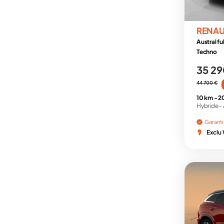
RENAU
Austral fu
Techno
35 29
44 700 €
10 km -
2
Hybride -
Garant
Exclu