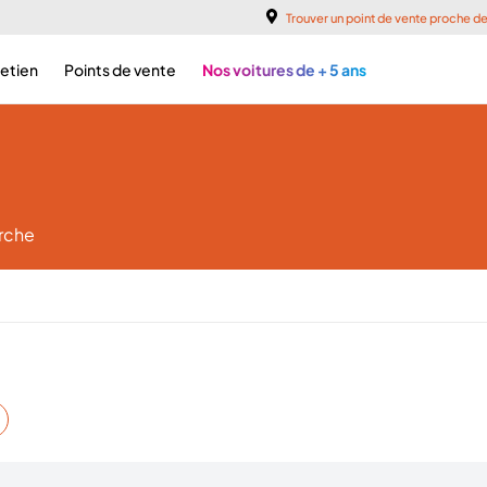
Trouver un point de vente proche d
retien
Points de vente
Nos voitures de + 5 ans
erche