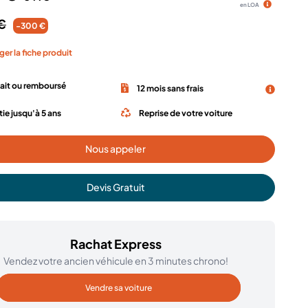
en LOA
€
-300 €
ger la fiche produit
fait ou remboursé
12 mois sans frais
ie jusqu'à 5 ans
Reprise de votre voiture
Nous appeler
Devis Gratuit
Rachat Express
Vendez votre ancien véhicule en 3 minutes chrono!
Vendre sa voiture