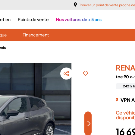
Trouver un point de vente proche d
retien
Points de vente
Nos voitures de + 5 ans
ique
Financement
onic
RENA
tce 90 x
24212 
VPN A
Ce véhi
disponib
>
16 