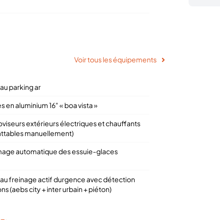
Voir tous les équipements
au parking ar
s en aluminium 16" « boa vista »
oviseurs extérieurs électriques et chauffants
attables manuellement)
mage automatique des essuie-glaces
 au freinage actif durgence avec détection
ns (aebs city + inter urbain + piéton)