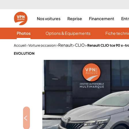
Nos voitures
Reprise
Financement
Ent
Photos
Options & Equipements
Fiche techn
› Renault
› CLIO
Accueil
› Voiture occasion
› Renault CLIO tce 90 x-tr
EVOLUTION
<