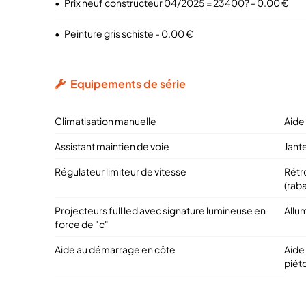
•
Prix neuf constructeur 04/2025 = 23400? - 0.00 €
•
Peinture gris schiste - 0.00 €
Equipements de série
Climatisation manuelle
Aide 
Assistant maintien de voie
Jante
Régulateur limiteur de vitesse
Rétr
(rab
Projecteurs full led avec signature lumineuse en
Allu
force de "c"
Aide au démarrage en côte
Aide
piéto