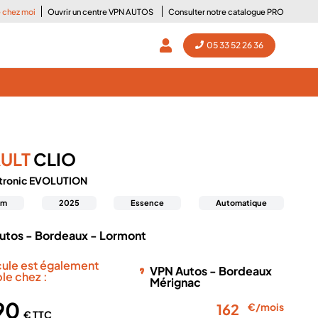
e chez moi
Ouvrir un centre VPN AUTOS
Consulter notre catalogue PRO
05 33 52 26 36
ULT
CLIO
-tronic EVOLUTION
km
2025
Essence
Automatique
utos - Bordeaux - Lormont
cule est également
VPN Autos - Bordeaux
le chez :
Mérignac
690
162
€/mois
€ TTC