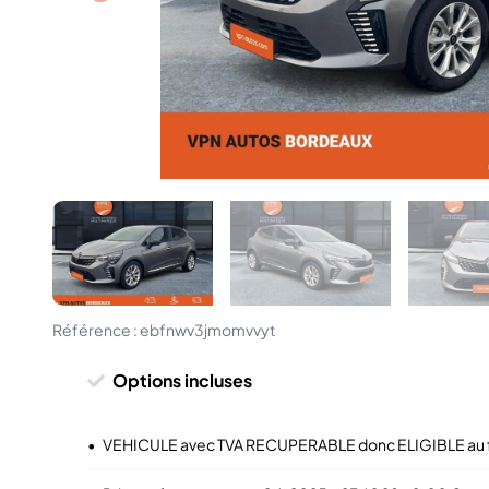
Référence :
ebfnwv3jmomvvyt
Options incluses
•
VEHICULE avec TVA RECUPERABLE donc ELIGIBLE au f