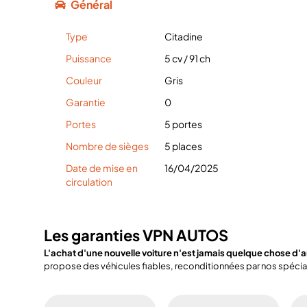
Général
Type
Citadine
Puissance
5 cv
/
91 ch
Couleur
Gris
Garantie
0
Portes
5 portes
Nombre de sièges
5 places
Date de mise en
16/04/2025
circulation
Les garanties VPN AUTOS
L'achat d'une nouvelle voiture n'est jamais quelque chose d'
propose des véhicules fiables, reconditionnées par nos spéciali