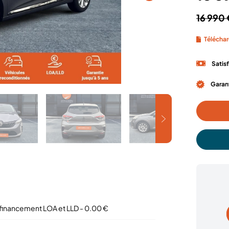
16 990 
Téléchar
Satis
Garant
inancement LOA et LLD - 0.00 €