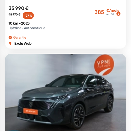
35 990 €
€/mois
385
48 970 €
en LOA
-27 %
10 km -
2025
Hybride -
Automatique
Garantie
Exclu Web