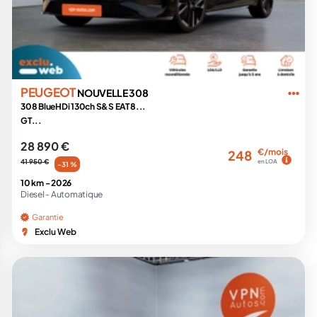
PEUGEOT
NOUVELLE 308
308 BlueHDi 130ch S&S EAT8...
GT...
28 890 €
€/mois
248
41 950 €
en LOA
-31 %
10 km -
2026
Diesel -
Automatique
Garantie
Exclu Web