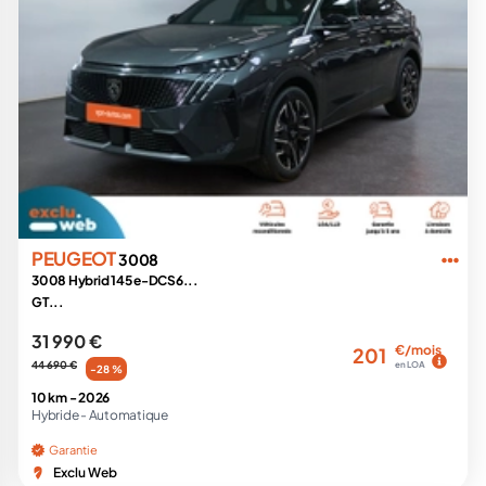
PEUGEOT
3008
3008 Hybrid 145 e-DCS6...
GT...
31 990 €
€/mois
201
44 690 €
en LOA
-28 %
10 km -
2026
Hybride -
Automatique
Garantie
Exclu Web