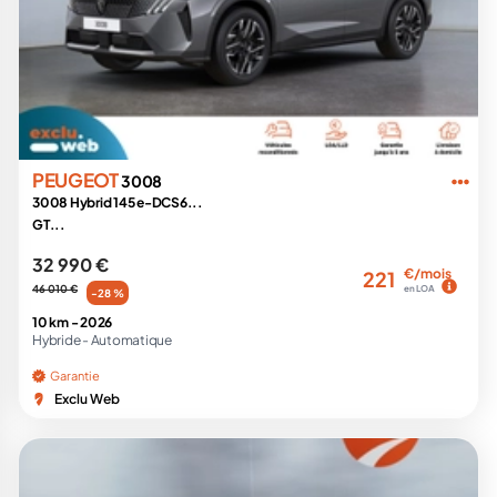
PEUGEOT
3008
3008 Hybrid 145 e-DCS6...
GT...
32 990 €
€/mois
221
46 010 €
en LOA
-28 %
10 km -
2026
Hybride -
Automatique
Garantie
Exclu Web