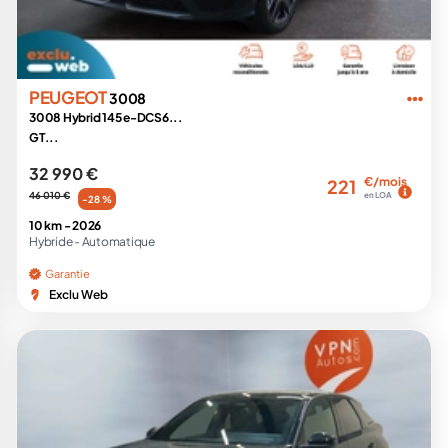
PEUGEOT
3008
3008 Hybrid 145 e-DCS6...
GT...
32 990 €
€/mois
221
46 010 €
en LOA
-28 %
10 km -
2026
Hybride -
Automatique
Garantie
Exclu Web