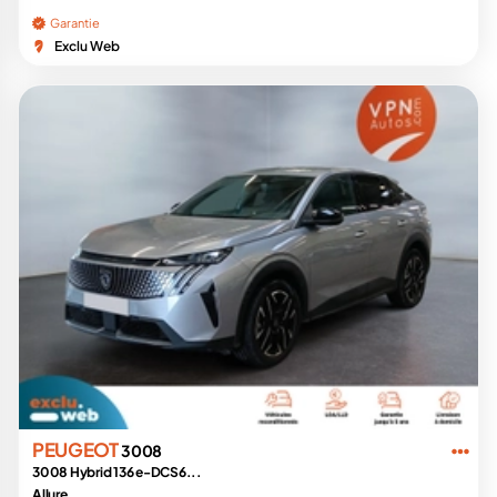
Garantie
Exclu Web
PEUGEOT
3008
3008 Hybrid 136 e-DCS6...
Allure...