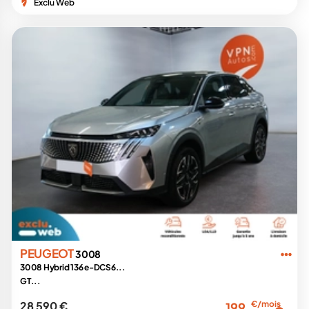
Exclu Web
PEUGEOT
3008
3008 Hybrid 136 e-DCS6...
GT...
28 590 €
€/mois
199