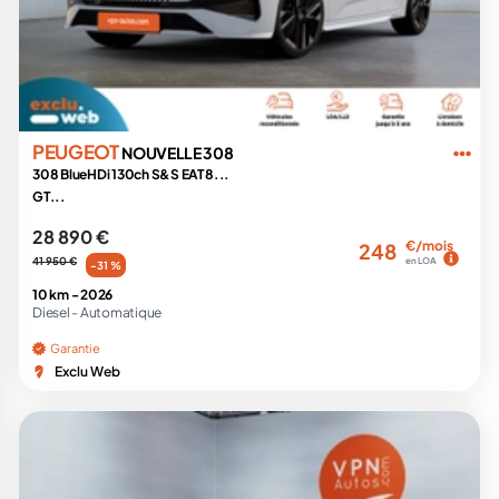
PEUGEOT
NOUVELLE 308
308 BlueHDi 130ch S&S EAT8...
GT...
28 890 €
€/mois
248
41 950 €
en LOA
-31 %
10 km -
2026
Diesel -
Automatique
Garantie
Exclu Web