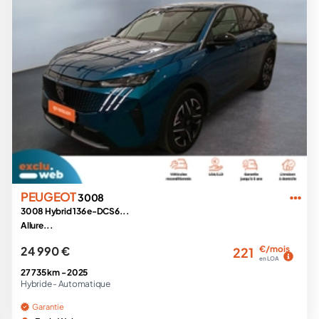
PEUGEOT
3008
3008 Hybrid 136 e-DCS6...
Allure...
24 990 €
€/mois
221
en LOA
27 735 km -
2025
Hybride -
Automatique
Garantie