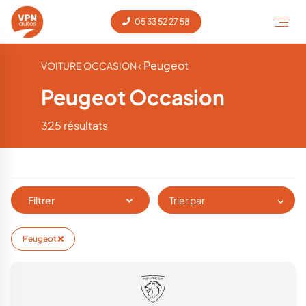
05 33 52 27 58
‹ Peugeot
VOITURE OCCASION
Peugeot Occasion
325 résultats
Filtrer
Trier par
Peugeot