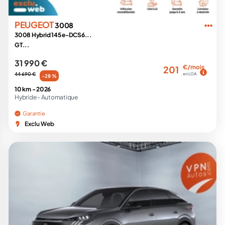
PEUGEOT
3008
3008 Hybrid 145 e-DCS6...
GT...
31 990 €
€/mois
201
44 690 €
en LOA
-28 %
10 km -
2026
Hybride -
Automatique
Garantie
Exclu Web