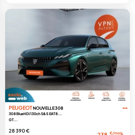
PEUGEOT
NOUVELLE 308
308 BlueHDi 130ch S&S EAT8...
GT...
28 390 €
€/mois
238