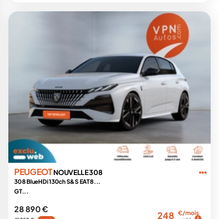
PEUGEOT
NOUVELLE 308
308 BlueHDi 130ch S&S EAT8...
GT...
28 890 €
€/mois
248