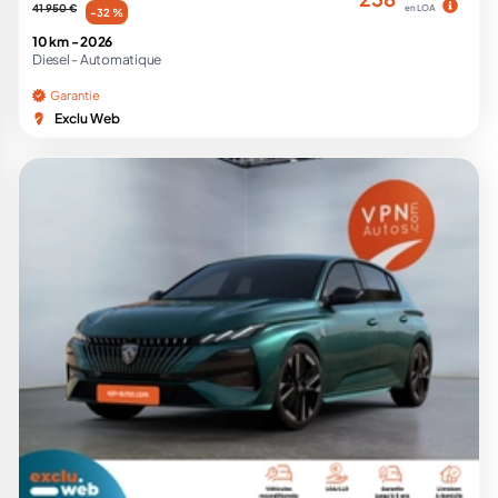
41 950 €
en LOA
-32 %
10 km -
2026
Diesel -
Automatique
Garantie
Exclu Web