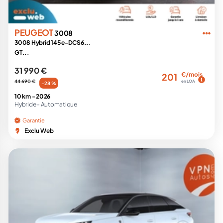
PEUGEOT
3008
3008 Hybrid 145 e-DCS6...
GT...
31 990 €
€/mois
201
44 690 €
en LOA
-28 %
10 km -
2026
Hybride -
Automatique
Garantie
Exclu Web