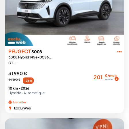
PEUGEOT
3008
3008 Hybrid 145 e-DCS6...
GT...
31 990 €
€/mois
201
44 690 €
en LOA
-28 %
10 km -
2026
Hybride -
Automatique
Garantie
Exclu Web