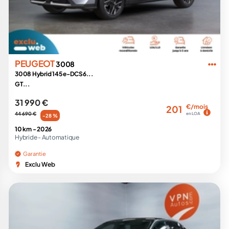
PEUGEOT
3008
3008 Hybrid 145 e-DCS6...
GT...
31 990 €
€/mois
201
44 690 €
en LOA
-28 %
10 km -
2026
Hybride -
Automatique
Garantie
Exclu Web