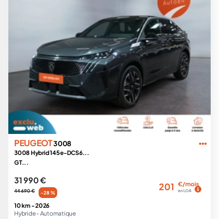
PEUGEOT
3008
3008 Hybrid 145 e-DCS6...
GT...
31 990 €
€/mois
201
44 690 €
en LOA
-28 %
10 km -
2026
Hybride -
Automatique