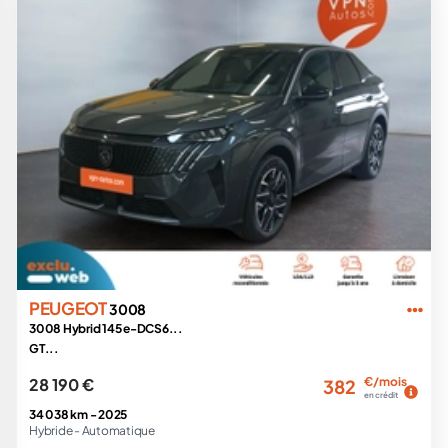
PEUGEOT
3008
3008 Hybrid 145 e-DCS6...
GT...
28 190 €
€/mois
382
en crédit
34 038 km -
2025
Hybride -
Automatique