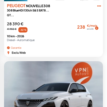
PEUGEOT
NOUVELLE 308
308 BlueHDi 130ch S&S EAT8...
GT...
28 390 €
€/mois
238
41 950 €
en LOA
-32 %
10 km -
2026
Diesel -
Automatique
Garantie
Exclu Web