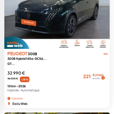
PEUGEOT
3008
3008 Hybrid 145 e-DCS6...
GT...
32 990 €
€/mois
221
46 010 €
en LOA
-28 %
10 km -
2026
Hybride -
Automatique
Garantie
Exclu Web