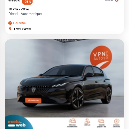
41 950 €
en LOA
-31 %
10 km -
2026
Diesel -
Automatique
Garantie
Exclu Web