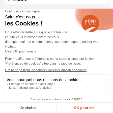
SATISFAIT
LIVRAISON
Achat
ou remboursé
partout en France
en ligne sécurisé
1
2
3
4
5
Pourquoi choisir une Peugeot
occasion ?
Acheter une
Peugeot occasion
, c'est miser sur une
voiture fiable, bien équipée, agréable à conduire et
avec un budget raisonnable. Elle n’a peut-être pas
l’aura d’un constructeur premium allemand, mais elle