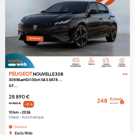
PEUGEOT
NOUVELLE 308
308 BlueHDi 130ch S&S EAT8...
GT...
28 890 €
€/mois
248
41 950 €
en LOA
-31 %
10 km -
2026
Diesel -
Automatique
Garantie
Exclu Web