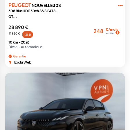
PEUGEOT
NOUVELLE 308
308 BlueHDi 130ch S&S EAT8...
GT...
28 890 €
€/mois
248
41 950 €
en LOA
-31 %
10 km -
2026
Diesel -
Automatique
Garantie
Exclu Web