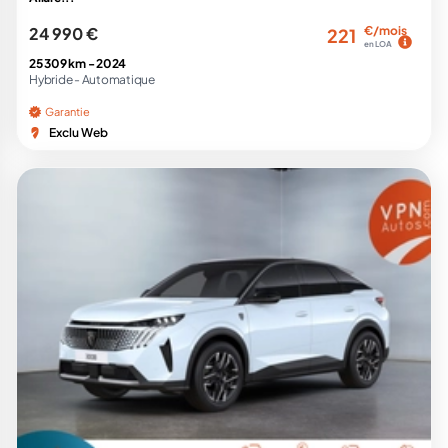
24 990 €
€/mois
221
en LOA
25 309 km -
2024
Hybride -
Automatique
Garantie
Exclu Web