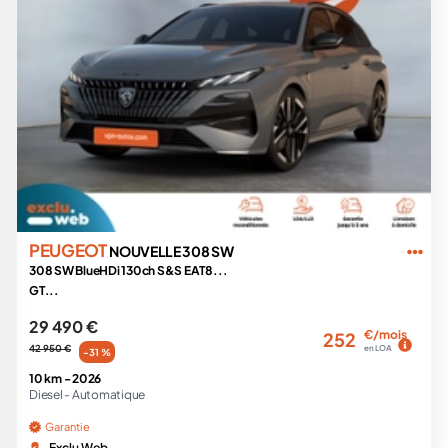
PEUGEOT
NOUVELLE 308 SW
308 SW BlueHDi 130ch S&S EAT8...
GT...
29 490 €
€/mois
252
42 950 €
en LOA
-31 %
10 km -
2026
Diesel -
Automatique
Garantie
Exclu Web