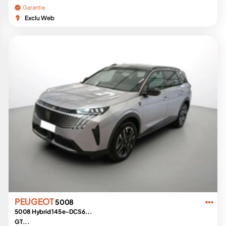
Garantie
Exclu Web
PEUGEOT
5008
5008 Hybrid 145 e-DCS6...
GT...