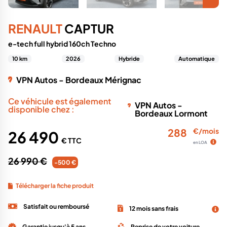
RENAULT
CAPTUR
e-tech full hybrid 160ch Techno
10 km
2026
Hybride
Automatique
VPN Autos - Bordeaux Mérignac
Ce véhicule est également
VPN Autos -
disponible chez :
Bordeaux Lormont
288
€/mois
26 490
€ TTC
en LOA
26 990 €
-500 €
Télécharger la fiche produit
Satisfait ou remboursé
12 mois sans frais
Garantie jusqu'à 5 ans
Reprise de votre voiture