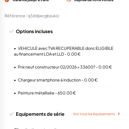
Référence :
q3zldjwcgbsukic
Options incluses
•
VEHICULE avec TVA RECUPERABLE donc ELIGIBLE
au financement LOA et LLD - 0.00 €
•
Prix neuf constructeur 02/2026 = 33600? - 0.00 €
•
Chargeur smartphone à induction - 0.00 €
•
Peinture métallisée - 650.00 €
Equipements de série
Voir tous les équipements