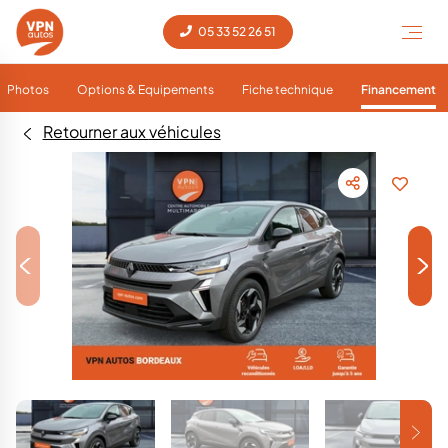
05 33 52 26 51
Photos
Options & Equipements
Fiche technique
Financement
Retourner aux véhicules
<
>