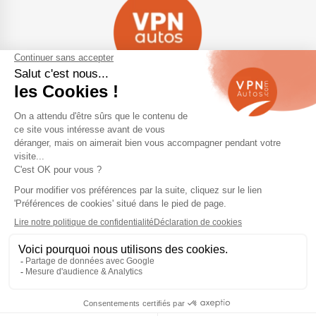
Navigation
Qui sommes-nous ?
Contactez-nous
VPN Autos Pro - Notre site de
Plan du site
voitures d'occasion pour
professionnels & marchands
Mentions légales
Rejoindre le réseau VPN Autos
Blog
Me connecter
Suivez-nous
Nous appeler
Devis Gratuit