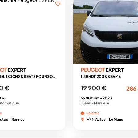
EOT
PEUGEOT
EXPERT
EXPERT
M 2.2 DIESEL 180CH S&S EAT8 FOURGON 3PL + 3 CAMERAS + MODUWORK + ATTELAGE + HABILLAGE
1,5 BHDI 120 S&S BVM6
0 €
19 900 €
286
026
55 000 km -
2023
utomatique
Diesel -
Manuelle
ie
Garantie
utos - Rennes
VPN Autos - Le Mans