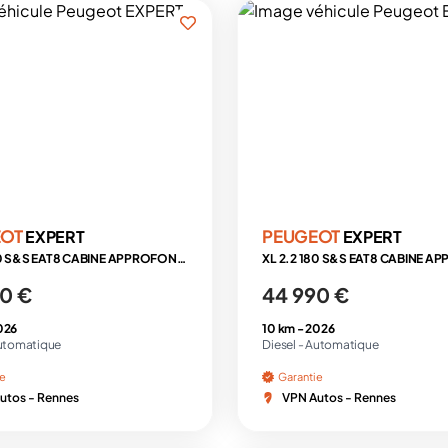
EOT
PEUGEOT
EXPERT
EXPERT
XL 2.2 180 S&S EAT8 CABINE APPROFONDIE 5 PLACES + PREMIUM CONNECT + PACK LUXE + ATTELAGE
0 €
44 990 €
026
10 km -
2026
utomatique
Diesel -
Automatique
ie
Garantie
utos - Rennes
VPN Autos - Rennes