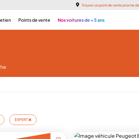
Trouver un point de vente proche d
retien
Points de vente
Nos voitures de + 5 ans
che
EXPERT