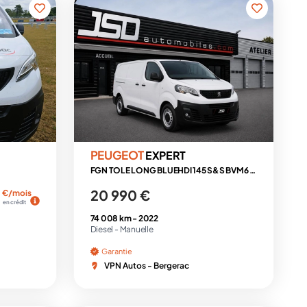
PEUGEOT
EXPERT
FGN TOLE LONG BLUEHDI 145 S&S BVM6 PREMIUM
20 990 €
€/mois
en crédit
74 008 km -
2022
Diesel -
Manuelle
Garantie
VPN Autos - Bergerac