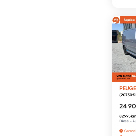
PEUG
24 90
82 995 km
Diesel -
A
Garant