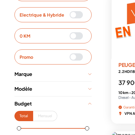
Electrique & Hybride
0 KM
Promo
PEUG
Marque
37 90
Modèle
10 km -
2
Diesel -
A
Budget
Garant
VPN A
Total
Mensuel