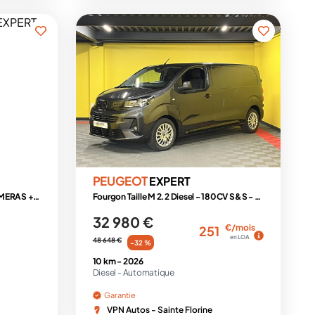
PEUGEOT
EXPERT
M BlueHDi 180 EAT8 + PACK 3 CAMERAS + PACK LOOK + MODUWORK
Fourgon Taille M 2.2 Diesel - 180CV S&S - BV EAT8 III en stock 10km
32 980 €
€/mois
251
en LOA
48 648 €
-32 %
10 km -
2026
Diesel -
Automatique
Garantie
VPN Autos - Sainte Florine