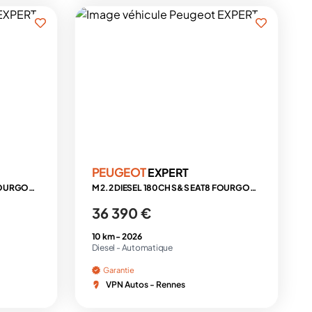
PEUGEOT
EXPERT
M 2.2 DIESEL 180CH S&S EAT8 FOURGON 3PL + 3 CAMERAS + MODUWORK + ATTELAGE + HABILLAGE
M 2.2 DIESEL 180CH S&S EAT8 FOURGON 3PL + 3 CAMERAS + MODUWORK + ATTELAGE + HABILLAGE
36 390 €
10 km -
2026
Diesel -
Automatique
Garantie
VPN Autos - Rennes