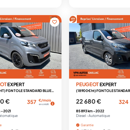
EOT
PEUGEOT
EXPERT
EXPERT
(20750€ HT) FGN TOLE STANDARD BLUEHDI 180 S&S EAT8 PACK SPORT
0 €
22 680 €
€/mois
357
324
en crédit
 -
2021
85 893 km -
2022
utomatique
Diesel -
Automatique
ie
Garantie