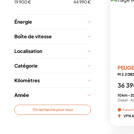
19 900 €
44 990 €
Énergie
Boîte de vitesse
Localisation
Catégorie
PEUG
Kilomètres
36 39
Année
10 km -
2
Diesel -
A
On recherche pour vous
Garant
VPN A