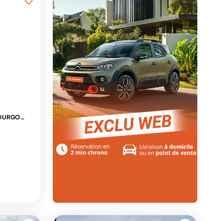
M 2.2 DIESEL 180CH S&S EAT8 FOURGON 3PL + 3 CAMERAS + MODUWORK + ATTELAGE + HABILLAGE