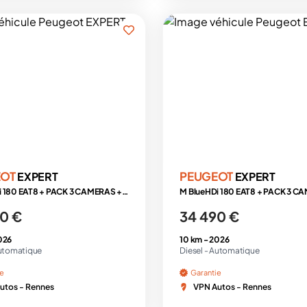
EOT
PEUGEOT
EXPERT
EXPERT
M BlueHDi 180 EAT8 + PACK 3 CAMERAS + PACK LOOK + MODUWORK
0 €
34 490 €
026
10 km -
2026
utomatique
Diesel -
Automatique
ie
Garantie
utos - Rennes
VPN Autos - Rennes