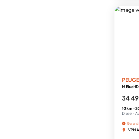
PEUG
34 49
10 km -
2
Diesel -
A
Garant
VPN A