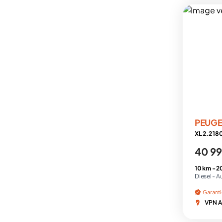
PEUG
40 99
10 km -
2
Diesel -
A
Garant
VPN A