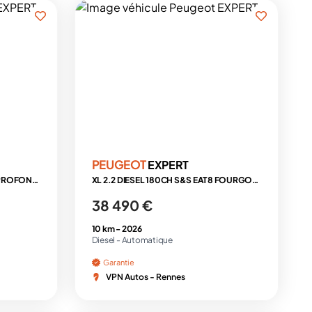
PEUGEOT
EXPERT
XL 2.2 180 S&S EAT8 CABINE APPROFONDIE 5PL + PREMIUM CONNECT + PACK LUXE + ATTELAGE
XL 2.2 DIESEL 180CH S&S EAT8 FOURGON 3PL + 3 CAMERAS + MODUWORK + ATTELAGE + HABILLAGE
38 490 €
10 km -
2026
Diesel -
Automatique
Garantie
VPN Autos - Rennes