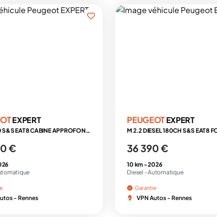
EOT
PEUGEOT
EXPERT
EXPERT
XL 2.2 180 S&S EAT8 CABINE APPROFONDIE 5 PLACES + PREMIUM CONNECT + ATTELAGE + HABILLAGE
0 €
36 390 €
026
10 km -
2026
utomatique
Diesel -
Automatique
ie
Garantie
utos - Rennes
VPN Autos - Rennes