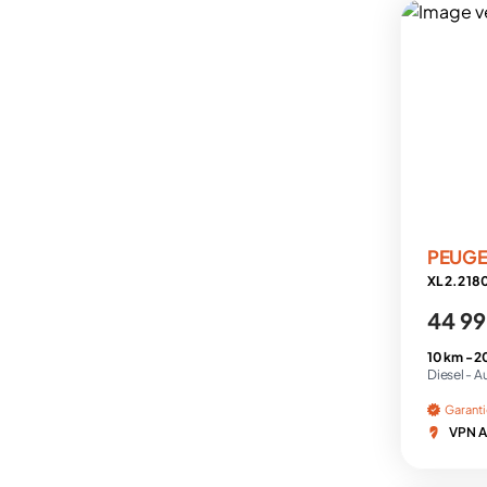
PEUG
44 99
10 km -
2
Diesel -
A
Garant
VPN A