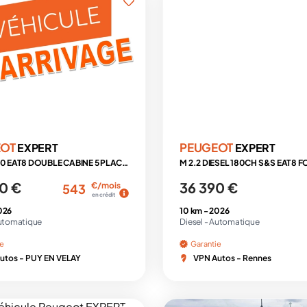
EOT
PEUGEOT
EXPERT
EXPERT
2.2 HDI 180 EAT8 DOUBLE CABINE 5 PLACES
0 €
36 390 €
€/mois
543
en crédit
026
10 km -
2026
utomatique
Diesel -
Automatique
ie
Garantie
utos - PUY EN VELAY
VPN Autos - Rennes