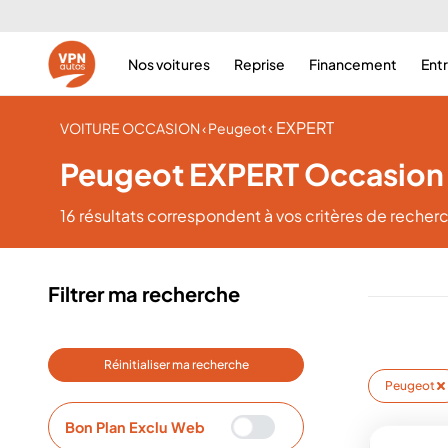
Nos voitures
Reprise
Financement
Ent
‹ EXPERT
VOITURE OCCASION
‹ Peugeot
Peugeot EXPERT Occasion
16 résultats
correspondent à vos critères de recher
Filtrer ma recherche
Réinitialiser ma recherche
Peugeot
Bon Plan Exclu Web