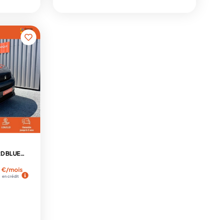
(18900€ ht) FGN TOLE STANDARD BLUEHDI 145 S&S EAT8 ASPHALT
€/mois
en crédit