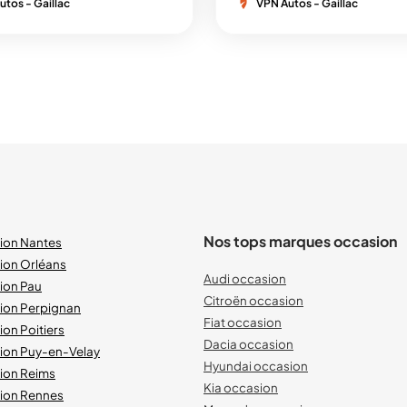
utos - Gaillac
VPN Autos - Gaillac
Nos tops marques occasion
sion Nantes
ion Orléans
Audi occasion
ion Pau
Citroën occasion
sion Perpignan
Fiat occasion
ion Poitiers
Dacia occasion
sion Puy-en-Velay
Hyundai occasion
sion Reims
Kia occasion
sion Rennes