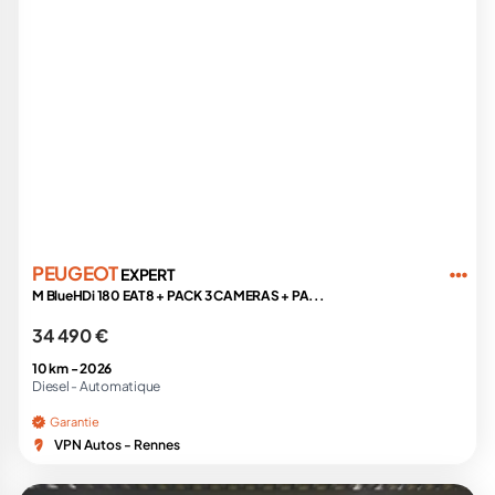
PEUGEOT
EXPERT
M BlueHDi 180 EAT8 + PACK 3 CAMERAS + PA...
34 490 €
10 km -
2026
Diesel -
Automatique
Garantie
VPN Autos - Rennes