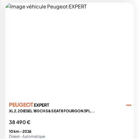
PEUGEOT
EXPERT
XL 2.2 DIESEL 180CH S&S EAT8 FOURGON 3PL...
38 490 €
10 km -
2026
Diesel -
Automatique