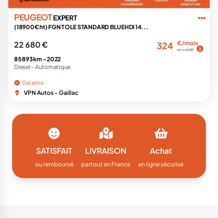
PEUGEOT
EXPERT
(18900€ ht) FGN TOLE STANDARD BLUEHDI 14...
22 680 €
€/mois
324
en crédit
85 893 km -
2022
Diesel -
Automatique
Garantie
VPN Autos - Gaillac
SATISFAIT
LIVRAISON
Achat
ou remboursé
partout en France
en ligne sécurisé