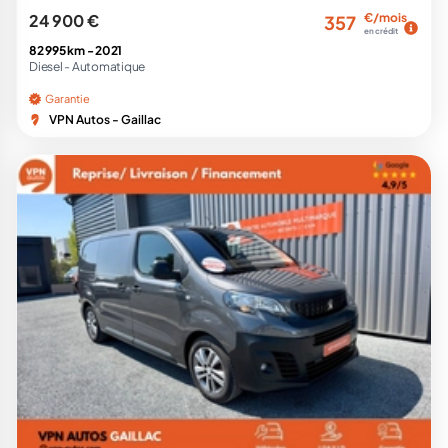
24 900 €
€/mois
357
en crédit
82 995 km -
2021
Diesel -
Automatique
Garantie
VPN Autos - Gaillac