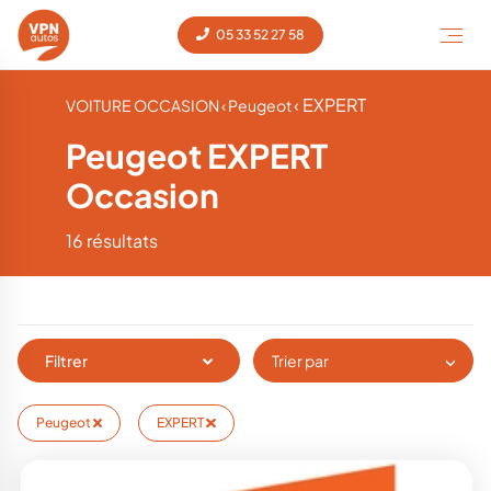
05 33 52 27 58
‹ EXPERT
VOITURE OCCASION
‹ Peugeot
Peugeot EXPERT
Occasion
16 résultats
Filtrer
Trier par
Peugeot
EXPERT