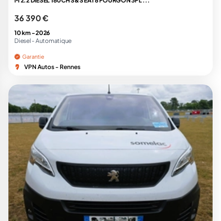
M 2.2 DIESEL 180CH S&S EAT8 FOURGON 3PL ...
36 390 €
10 km -
2026
Diesel -
Automatique
Garantie
VPN Autos - Rennes