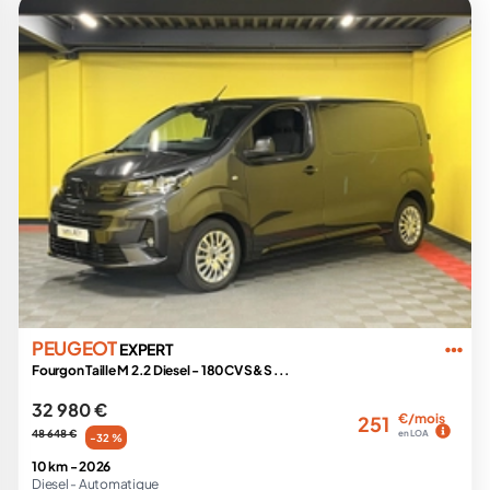
PEUGEOT
EXPERT
Fourgon Taille M 2.2 Diesel - 180CV S&S ...
32 980 €
€/mois
251
48 648 €
en LOA
-32 %
10 km -
2026
Diesel -
Automatique