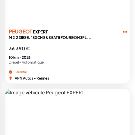
PEUGEOT
EXPERT
M 2.2 DIESEL 180CH S&S EAT8 FOURGON 3PL ...
36 390 €
10 km -
2026
Diesel -
Automatique
Garantie
VPN Autos - Rennes