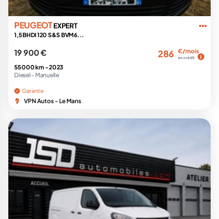
PEUGEOT
EXPERT
1,5 BHDI 120 S&S BVM6...
19 900 €
€/mois
286
en crédit
55 000 km -
2023
Diesel -
Manuelle
Garantie
VPN Autos - Le Mans