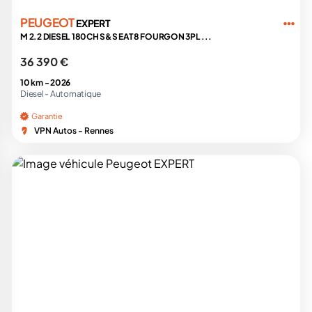
PEUGEOT
EXPERT
M 2.2 DIESEL 180CH S&S EAT8 FOURGON 3PL ...
36 390 €
10 km -
2026
Diesel -
Automatique
Garantie
VPN Autos - Rennes