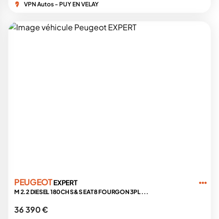
VPN Autos - PUY EN VELAY
PEUGEOT
EXPERT
M 2.2 DIESEL 180CH S&S EAT8 FOURGON 3PL ...
36 390 €