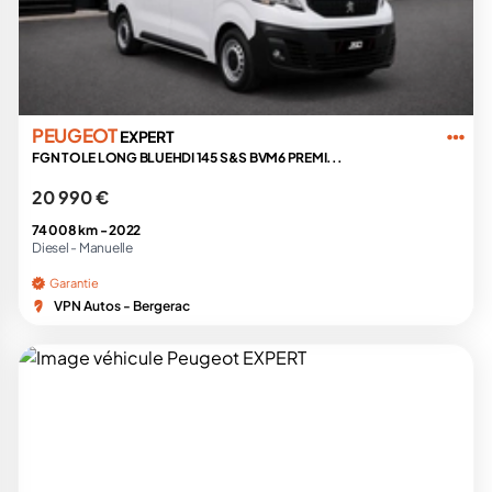
PEUGEOT
EXPERT
FGN TOLE LONG BLUEHDI 145 S&S BVM6 PREMI...
20 990 €
74 008 km -
2022
Diesel -
Manuelle
Garantie
VPN Autos - Bergerac