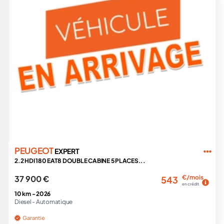
PEUGEOT
EXPERT
2.2 HDI 180 EAT8 DOUBLE CABINE 5 PLACES...
37 900 €
€/mois
543
en crédit
10 km -
2026
Diesel -
Automatique
Garantie