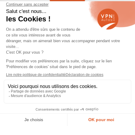
Navigation
Qui sommes-nous ?
Contactez-nous
VPN Autos Pro - Notre site de
Plan du site
voitures d'occasion pour
professionnels & marchands
Mentions légales
Rejoindre le réseau VPN Autos
Blog
Me connecter
Suivez-nous
© 2026 VPN Autos —
Mentions légales
et