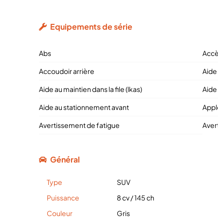
Equipements de série
Abs
Accè
Accoudoir arrière
Aide
Aide au maintien dans la file (lkas)
Aide
Aide au stationnement avant
Appl
Avertissement de fatigue
Aver
Général
Type
SUV
Puissance
8 cv
/
145 ch
Couleur
Gris