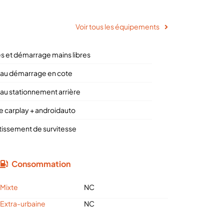
Voir tous les équipements
s et démarrage mains libres
 au démarrage en cote
 au stationnement arrière
e carplay + androidauto
tissement de survitesse
Consommation
Mixte
NC
Extra-urbaine
NC