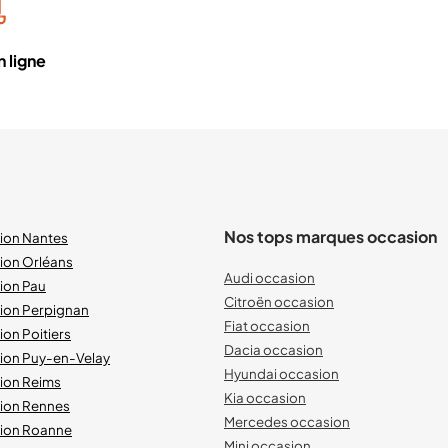
 ligne
Nos tops marques occasion
sion Nantes
ion Orléans
Audi occasion
ion Pau
Citroën occasion
sion Perpignan
Fiat occasion
ion Poitiers
Dacia occasion
sion Puy-en-Velay
Hyundai occasion
sion Reims
Kia occasion
sion Rennes
Mercedes occasion
sion Roanne
Mini occasion