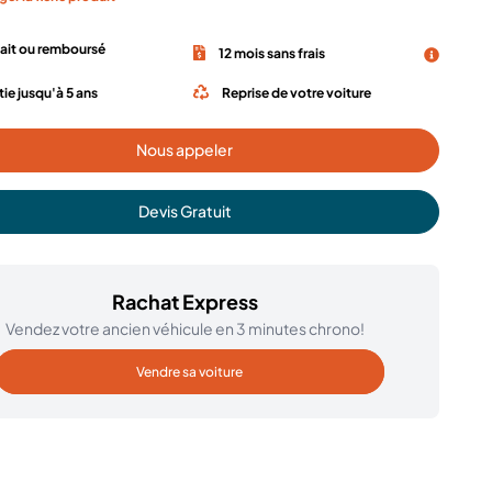
fait ou remboursé
12 mois sans frais
ie jusqu'à 5 ans
Reprise de votre voiture
Nous appeler
Devis Gratuit
Rachat Express
Vendez votre ancien véhicule en 3 minutes chrono!
Vendre sa voiture