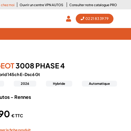
e chez moi
Ouvrir un centre VPN AUTOS
Consulter notre catalogue PRO
02 21 83 39 79
GEOT
3008 PHASE 4
brid 145ch E-Dsc6 Gt
2026
Hybride
Automatique
utos - Rennes
390
€ TTC
ger la fiche produit