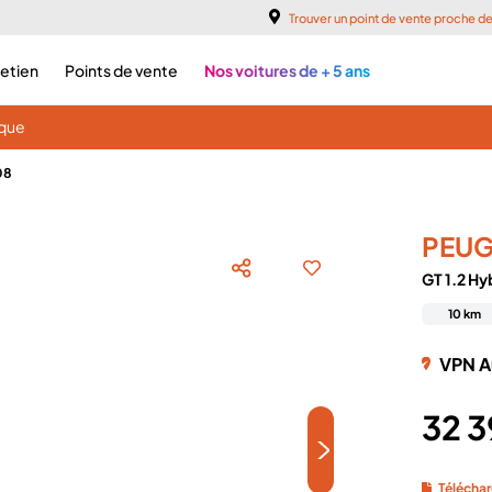
Trouver un point de vente proche d
retien
Points de vente
Nos voitures de + 5 ans
ique
08
PEU
GT 1.2 Hy
10 km
VPN A
32 
>
Téléchar