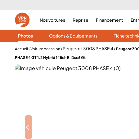
Nos voitures
Reprise
Financement
Ent
Photos
Options & Equipements
Fiche techn
› Peugeot
› 3008 PHASE 4
Accueil
› Voiture occasion
› Peugeot 30
PHASE 4 GT 1.2 Hybrid 145ch E-Dsc6 Gt
<