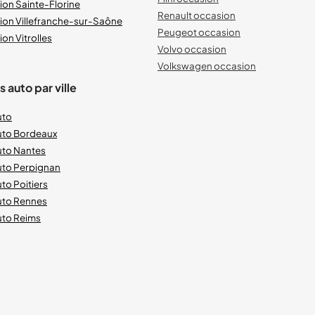
ion Sainte-Florine
Renault occasion
ion Villefranche-sur-Saône
Peugeot occasion
on Vitrolles
Volvo occasion
Volkswagen occasion
 auto par ville
uto
uto Bordeaux
uto Nantes
uto Perpignan
to Poitiers
uto Rennes
uto Reims