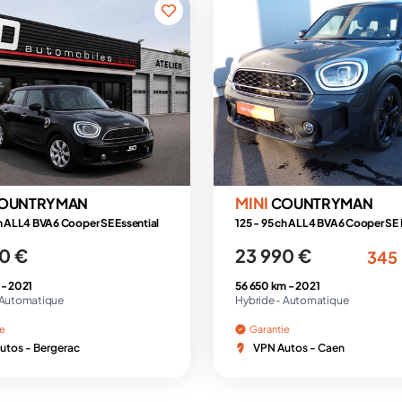
MINI
OUNTRYMAN
COUNTRYMAN
ch ALL4 BVA6 Cooper SE Essential
0 €
23 990 €
345
 -
2021
56 650 km -
2021
Automatique
Hybride -
Automatique
ie
Garantie
utos - Bergerac
VPN Autos - Caen