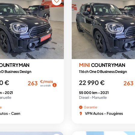
MINI
OUNTRYMAN
COUNTRYMAN
e D Business Design
116 ch One D Business Design
0 €
22 990 €
€/mois
263
263
en crédit
m -
2021
55 000 km -
2021
anuelle
Diesel -
Manuelle
ie
Garantie
utos - Caen
VPN Autos - Fougères