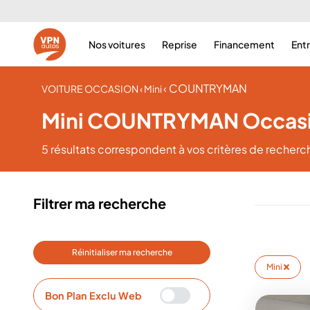
Nos voitures
Reprise
Financement
Ent
‹ COUNTRYMAN
VOITURE OCCASION
‹ Mini
Mini COUNTRYMAN Occas
5 résultats
correspondent à vos critères de recherc
Filtrer ma recherche
Réinitialiser ma recherche
Mini
Bon Plan Exclu Web