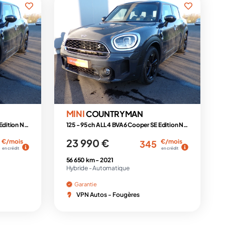
MINI
COUNTRYMAN
125 - 95 ch ALL4 BVA6 Cooper SE Edition Northwood
125 - 95 ch ALL4 BVA6 Cooper SE Edition Northwood
23 990 €
€/mois
€/mois
345
en crédit
en crédit
56 650 km -
2021
Hybride -
Automatique
Garantie
VPN Autos - Fougères