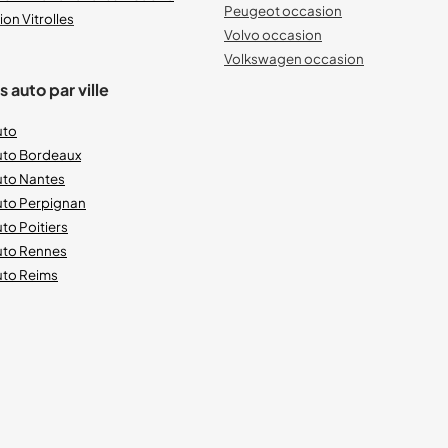
Peugeot occasion
on Vitrolles
Volvo occasion
Volkswagen occasion
 auto par ville
uto
uto Bordeaux
uto Nantes
uto Perpignan
to Poitiers
uto Rennes
uto Reims