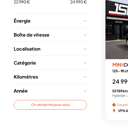
22 990 €
24 990 €
Énergie
Boîte de vitesse
Localisation
Catégorie
MINI
C
125 - 95 
Kilomètres
24 99
Année
53 769 km
Hybride -
On recherche pour vous
Garant
VPN A