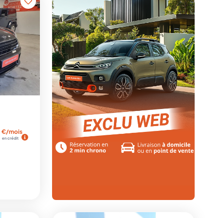
€/mois
en crédit