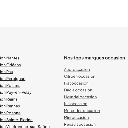
Nos tops marques occasion
sion Nantes
ion Orléans
Audi occasion
ion Pau
Citroën occasion
sion Perpignan
Fiat occasion
ion Poitiers
Dacia occasion
sion Puy-en-Velay
Hyundai occasion
sion Reims
Kia occasion
sion Rennes
Mercedes occasion
sion Roanne
Mini occasion
ion Sainte-Florine
Renault occasion
ion Villefranche-sur-Saône