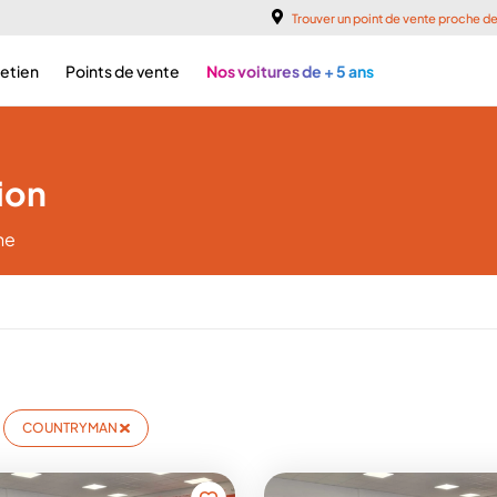
Trouver un point de vente proche d
retien
Points de vente
Nos voitures de + 5 ans
ion
he
COUNTRYMAN