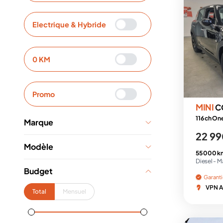
Electrique & Hybride
0 KM
Promo
MINI
C
116 ch On
Marque
22 99
Modèle
55 000 k
Diesel -
M
Budget
Garant
VPN A
Total
Mensuel