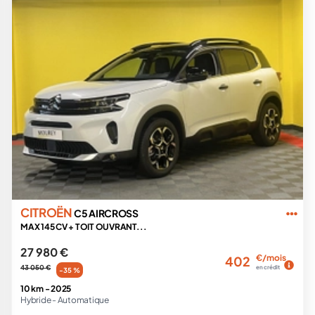
CITROËN
C5 AIRCROSS
MAX 145 CV + TOIT OUVRANT...
27 980 €
€/mois
402
43 050 €
en crédit
-35 %
10 km -
2025
Hybride -
Automatique