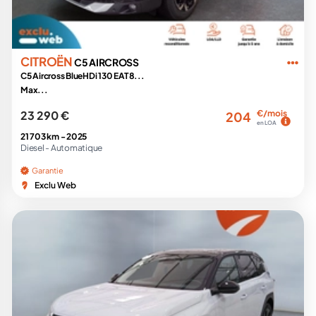
CITROËN
C5 AIRCROSS
C5 Aircross BlueHDi 130 EAT8...
Max...
23 290 €
€/mois
204
en LOA
21 703 km -
2025
Diesel -
Automatique
Garantie
Exclu Web