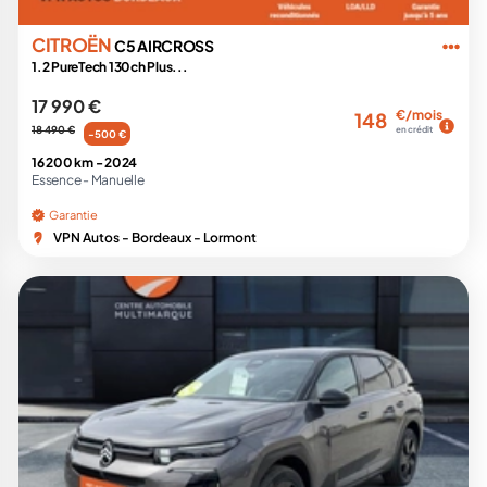
CITROËN
C5 AIRCROSS
1.2 PureTech 130ch Plus...
17 990 €
€/mois
148
18 490 €
en crédit
-500 €
16 200 km -
2024
Essence -
Manuelle
Garantie
VPN Autos - Bordeaux - Lormont