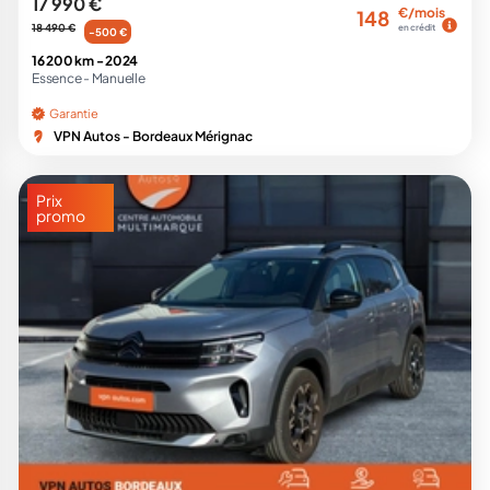
17 990 €
€/mois
148
18 490 €
en crédit
-500 €
16 200 km -
2024
Essence -
Manuelle
Garantie
VPN Autos - Bordeaux Mérignac
Prix
promo