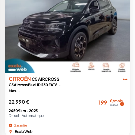
CITROËN
C5 AIRCROSS
C5 Aircross BlueHDi 130 EAT8...
Max...
22 990 €
€/mois
199
en LOA
26 509 km -
2025
Diesel -
Automatique
Garantie
Exclu Web