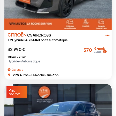
CITROËN
C5 AIRCROSS
1.2 Hybride 145ch MAX boite automatique...
32 990 €
€/mois
370
en LOA
10 km -
2026
Hybride -
Automatique
Garantie
VPN Autos - La Roche-sur-Yon
Prix
promo