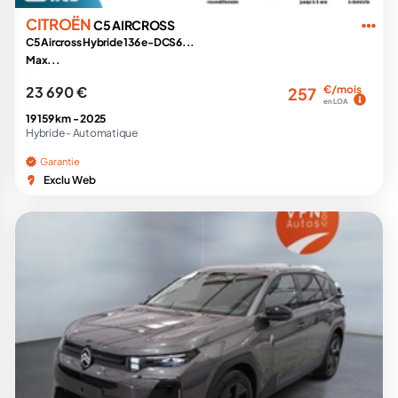
CITROËN
C5 AIRCROSS
C5 Aircross Hybride 136 e-DCS6...
Max...
23 690 €
€/mois
257
en LOA
19 159 km -
2025
Hybride -
Automatique
Garantie
Exclu Web