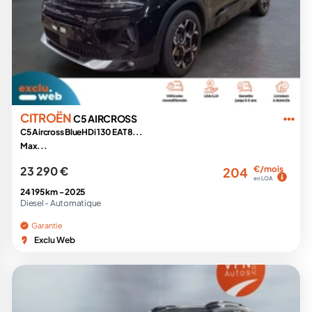
CITROËN
C5 AIRCROSS
C5 Aircross BlueHDi 130 EAT8...
Max...
23 290 €
€/mois
204
en LOA
24 195 km -
2025
Diesel -
Automatique
Garantie
Exclu Web