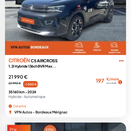
CITROËN
C5 AIRCROSS
1.2i Hybride 136ch BVR Max...
21 990 €
€/mois
197
22 990 €
en crédit
-1 000 €
35 160 km -
2024
Hybride -
Automatique
Garantie
VPN Autos - Bordeaux Mérignac
Prix