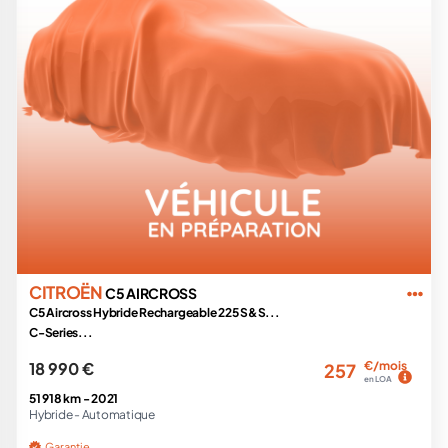
CITROËN
C5 AIRCROSS
C5 Aircross Hybride Rechargeable 225 S&S...
C-Series...
18 990 €
€/mois
257
en LOA
51 918 km -
2021
Hybride -
Automatique
Garantie