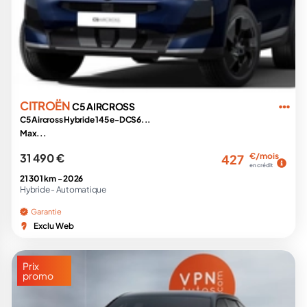
CITROËN
C5 AIRCROSS
C5 Aircross Hybride 145 e-DCS6...
Max...
31 490 €
€/mois
427
en crédit
21 301 km -
2026
Hybride -
Automatique
Garantie
Exclu Web
Prix
promo