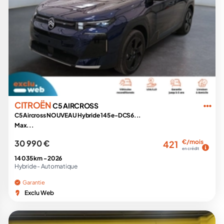
CITROËN
C5 AIRCROSS
C5 Aircross NOUVEAU Hybride 145 e-DCS6...
Max...
30 990 €
€/mois
421
en crédit
14 035 km -
2026
Hybride -
Automatique
Garantie
Exclu Web