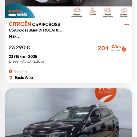
CITROËN
C5 AIRCROSS
C5 Aircross BlueHDi 130 EAT8...
Max...
23 290 €
€/mois
204
en LOA
23 915 km -
2025
Diesel -
Automatique
Garantie
Exclu Web