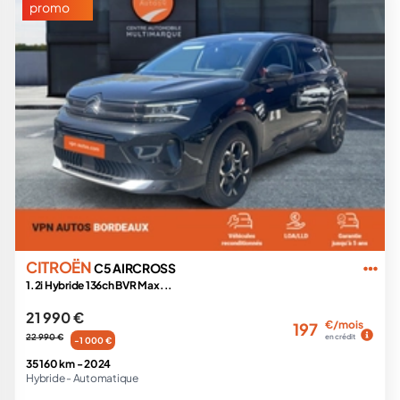
promo
CITROËN
C5 AIRCROSS
1.2i Hybride 136ch BVR Max...
21 990 €
€/mois
197
22 990 €
en crédit
-1 000 €
35 160 km -
2024
Hybride -
Automatique