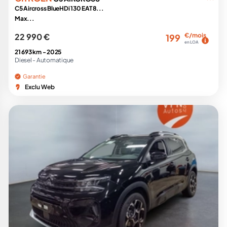
C5 Aircross BlueHDi 130 EAT8...
Max...
22 990 €
€/mois
199
en LOA
21 693 km -
2025
Diesel -
Automatique
Garantie
Exclu Web