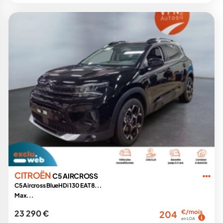
CITROËN
C5 AIRCROSS
C5 Aircross BlueHDi 130 EAT8...
Max...
23 290 €
€/mois
204
en LOA