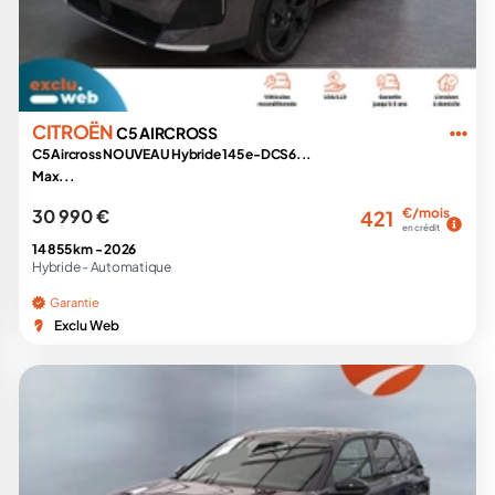
CITROËN
C5 AIRCROSS
C5 Aircross NOUVEAU Hybride 145 e-DCS6...
Max...
30 990 €
€/mois
421
en crédit
14 855 km -
2026
Hybride -
Automatique
Garantie
Exclu Web