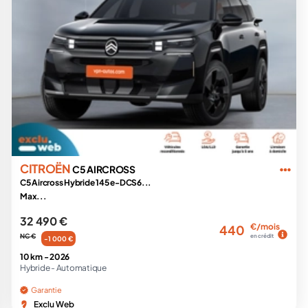
CITROËN
C5 AIRCROSS
C5 Aircross Hybride 145 e-DCS6...
Max...
32 490 €
€/mois
440
NC €
en crédit
-1 000 €
10 km -
2026
Hybride -
Automatique
Garantie
Exclu Web