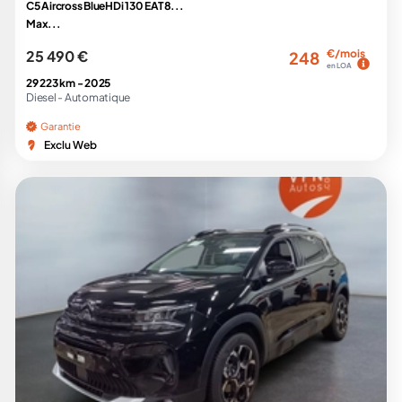
C5 Aircross BlueHDi 130 EAT8...
Max...
25 490 €
€/mois
248
en LOA
29 223 km -
2025
Diesel -
Automatique
Garantie
Exclu Web