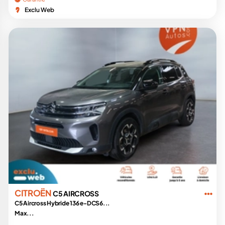
Exclu Web
CITROËN
C5 AIRCROSS
C5 Aircross Hybride 136 e-DCS6...
Max...