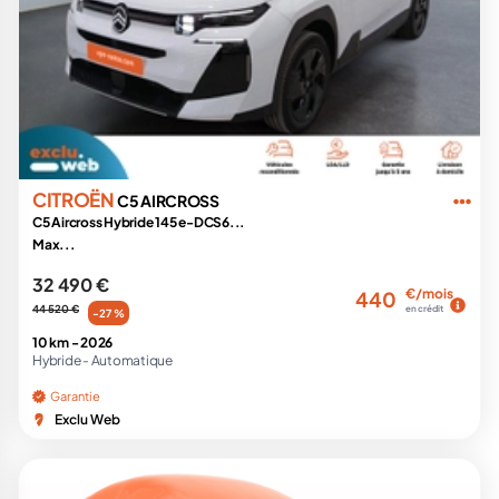
CITROËN
C5 AIRCROSS
C5 Aircross Hybride 145 e-DCS6...
Max...
32 490 €
€/mois
440
44 520 €
en crédit
-27 %
10 km -
2026
Hybride -
Automatique
Garantie
Exclu Web