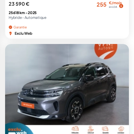
23 590 €
€/mois
255
en LOA
25 618 km -
2025
Hybride -
Automatique
Garantie
Exclu Web