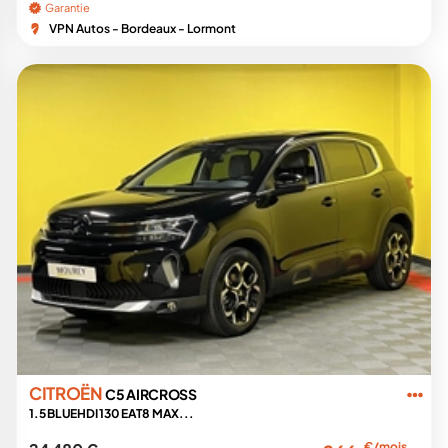
Garantie
VPN Autos - Bordeaux - Lormont
CITROËN
C5 AIRCROSS
1.5 BLUEHDI 130 EAT8 MAX...
€/mois