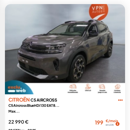
CITROËN
C5 AIRCROSS
C5 Aircross BlueHDi 130 EAT8...
Max...
22 990 €
€/mois
199
en LOA