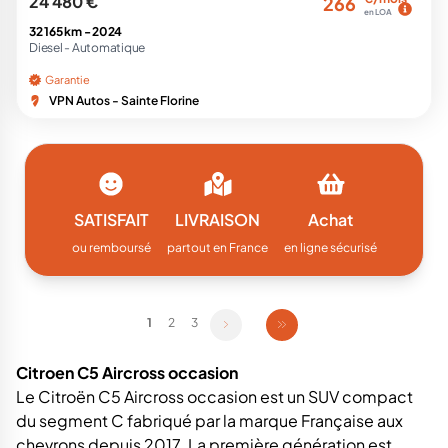
24 480 €
266
en LOA
32 165 km -
2024
Diesel -
Automatique
Garantie
VPN Autos - Sainte Florine
SATISFAIT
LIVRAISON
Achat
ou remboursé
partout en France
en ligne sécurisé
1
2
3
Citroen C5 Aircross occasion
Le Citroën C5 Aircross occasion est un SUV compact
du segment C fabriqué par la marque Française aux
chevrons depuis 2017. La première génération est