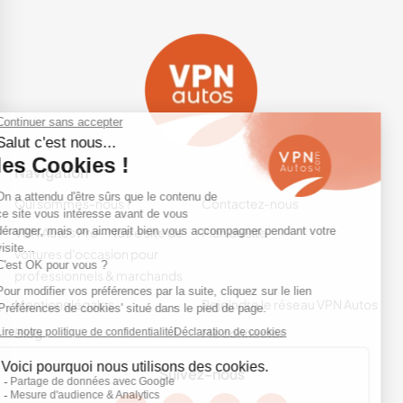
Navigation
Qui sommes-nous ?
Contactez-nous
VPN Autos Pro - Notre site de
Plan du site
voitures d'occasion pour
professionnels & marchands
Mentions légales
Rejoindre le réseau VPN Autos
Blog
Me connecter
Suivez-nous