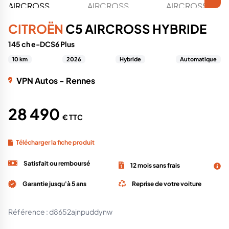
CITROËN
C5 AIRCROSS HYBRIDE
145 ch e-DCS6 Plus
10 km
2026
Hybride
Automatique
VPN Autos - Rennes
28 490
€ TTC
Télécharger la fiche produit
Satisfait ou remboursé
12 mois sans frais
Garantie jusqu'à 5 ans
Reprise de votre voiture
Référence :
d8652ajnpuddynw