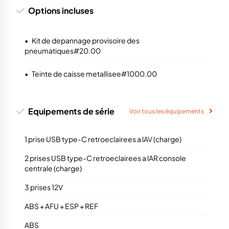
Options incluses
•
Kit de depannage provisoire des
pneumatiques#20.00
•
Teinte de caisse metallisee#1000.00
Equipements de série
Voir tous les équipements
1 prise USB type-C retroeclairees a lAV (charge)
2 prises USB type-C retroeclairees a lAR console
centrale (charge)
3 prises 12V
ABS + AFU + ESP + REF
ABS