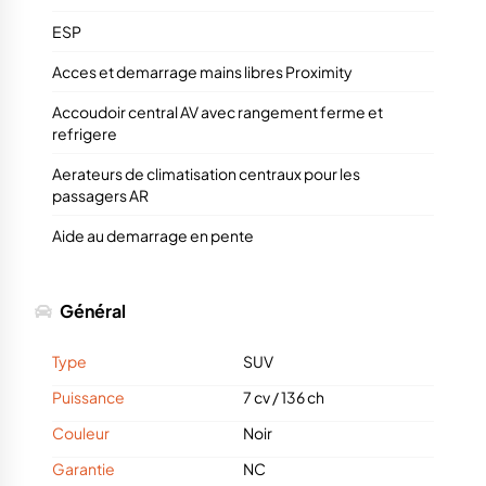
ESP
Acces et demarrage mains libres Proximity
Accoudoir central AV avec rangement ferme et
refrigere
Aerateurs de climatisation centraux pour les
passagers AR
Aide au demarrage en pente
Général
Type
SUV
Puissance
7 cv
/
136 ch
Couleur
Noir
Garantie
NC