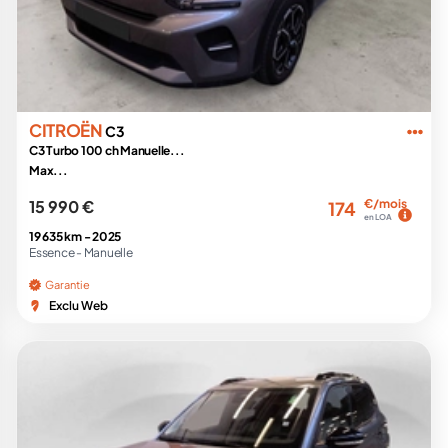
CITROËN
C3
C3 Turbo 100 ch Manuelle...
Max...
15 990 €
€/mois
174
en LOA
19 635 km -
2025
Essence -
Manuelle
Garantie
Exclu Web