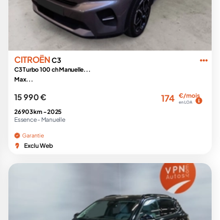
CITROËN
C3
C3 Turbo 100 ch Manuelle...
Max...
15 990 €
€/mois
174
en LOA
26 903 km -
2025
Essence -
Manuelle
Garantie
Exclu Web