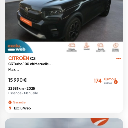
CITROËN
C3
C3 Turbo 100 ch Manuelle...
Max...
15 990 €
€/mois
174
en LOA
22 581 km -
2025
Essence -
Manuelle
Garantie
Exclu Web