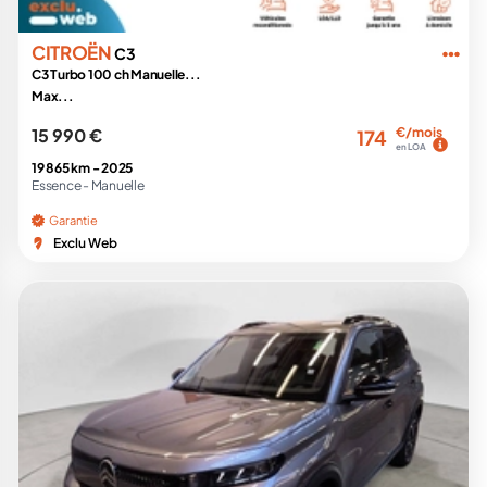
CITROËN
C3
C3 Turbo 100 ch Manuelle...
Max...
15 990 €
€/mois
174
en LOA
19 865 km -
2025
Essence -
Manuelle
Garantie
Exclu Web