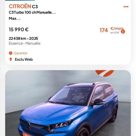
CITROËN
C3
C3 Turbo 100 ch Manuelle...
Max...
15 990 €
€/mois
174
en LOA
22 438 km -
2025
Essence -
Manuelle
Garantie
Exclu Web