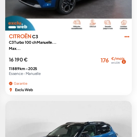
CITROËN
C3
C3 Turbo 100 ch Manuelle...
Max...
16 190 €
€/mois
176
en LOA
11 889 km -
2025
Essence -
Manuelle
Garantie
Exclu Web