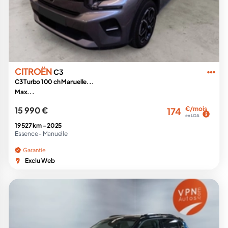
CITROËN
C3
C3 Turbo 100 ch Manuelle...
Max...
15 990 €
€/mois
174
en LOA
19 527 km -
2025
Essence -
Manuelle
Garantie
Exclu Web