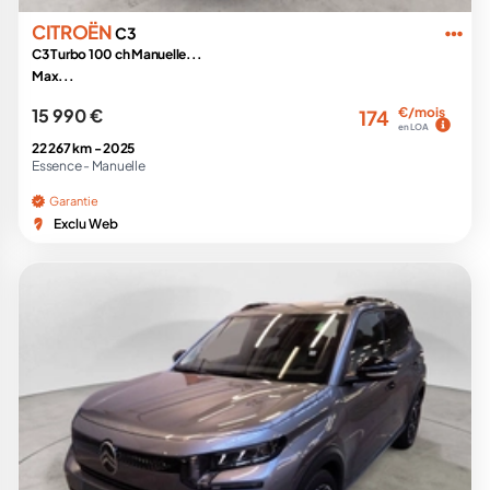
CITROËN
C3
C3 Turbo 100 ch Manuelle...
Max...
15 990 €
€/mois
174
en LOA
22 267 km -
2025
Essence -
Manuelle
Garantie
Exclu Web