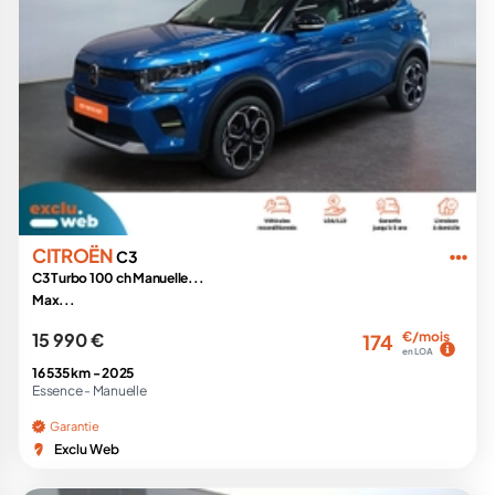
CITROËN
C3
C3 Turbo 100 ch Manuelle...
Max...
15 990 €
€/mois
174
en LOA
16 535 km -
2025
Essence -
Manuelle
Garantie
Exclu Web