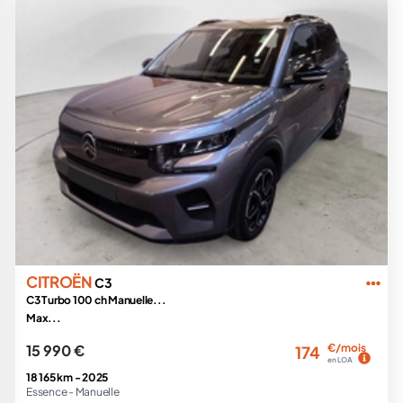
CITROËN
C3
C3 Turbo 100 ch Manuelle...
Max...
15 990 €
€/mois
174
en LOA
18 165 km -
2025
Essence -
Manuelle