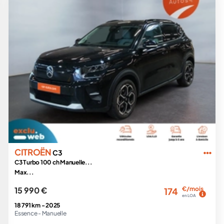
CITROËN
C3
C3 Turbo 100 ch Manuelle...
Max...
15 990 €
€/mois
174
en LOA
18 791 km -
2025
Essence -
Manuelle