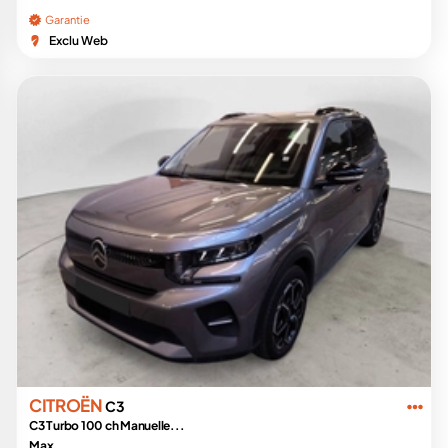
Garantie
Exclu Web
CITROËN
C3
C3 Turbo 100 ch Manuelle...
Max...