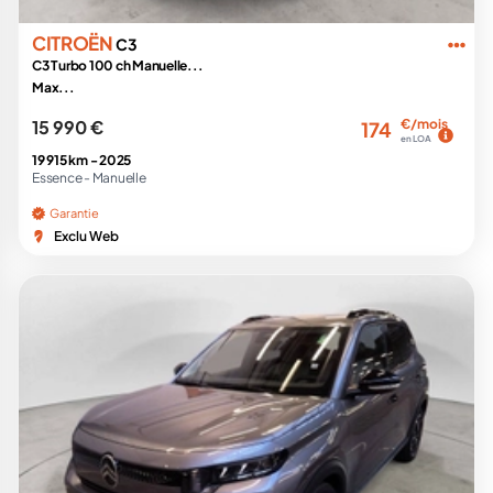
CITROËN
C3
C3 Turbo 100 ch Manuelle...
Max...
15 990 €
€/mois
174
en LOA
19 915 km -
2025
Essence -
Manuelle
Garantie
Exclu Web