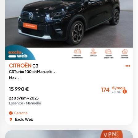
CITROËN
C3
C3 Turbo 100 ch Manuelle...
Max...
15 990 €
€/mois
174
en LOA
23 039 km -
2025
Essence -
Manuelle
Garantie
Exclu Web