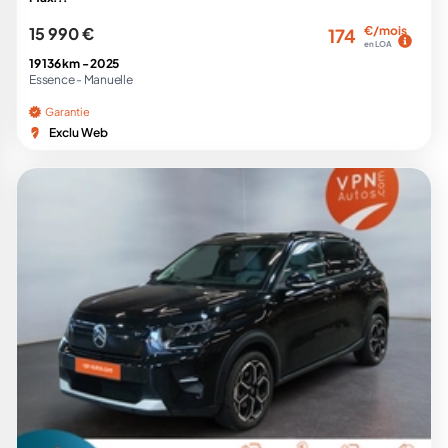
15 990 €
€/mois
174
en LOA
19 136 km -
2025
Essence -
Manuelle
Garantie
Exclu Web