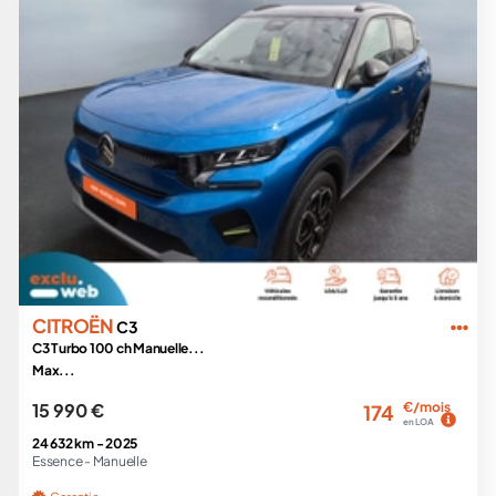
CITROËN
C3
C3 Turbo 100 ch Manuelle...
Max...
15 990 €
€/mois
174
en LOA
24 632 km -
2025
Essence -
Manuelle