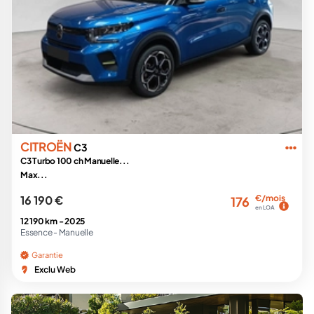
CITROËN
C3
C3 Turbo 100 ch Manuelle...
Max...
16 190 €
€/mois
176
en LOA
12 190 km -
2025
Essence -
Manuelle
Garantie
Exclu Web