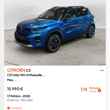
CITROËN
C3
C3 Turbo 100 ch Manuelle...
Max...
15 990 €
€/mois
174
en LOA
17 945 km -
2025
Essence -
Manuelle
Garantie