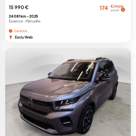
15 990 €
€/mois
174
en LOA
24 081 km -
2025
Essence -
Manuelle
Garantie
Exclu Web