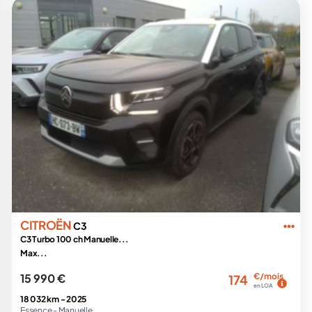
CITROËN
C3
C3 Turbo 100 ch Manuelle...
Max...
15 990 €
€/mois
174
en LOA
18 032 km -
2025
Essence -
Manuelle