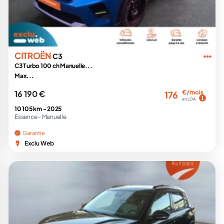
CITROËN
C3
C3 Turbo 100 ch Manuelle...
Max...
16 190 €
€/mois
176
en LOA
10 105 km -
2025
Essence -
Manuelle
Garantie
Exclu Web