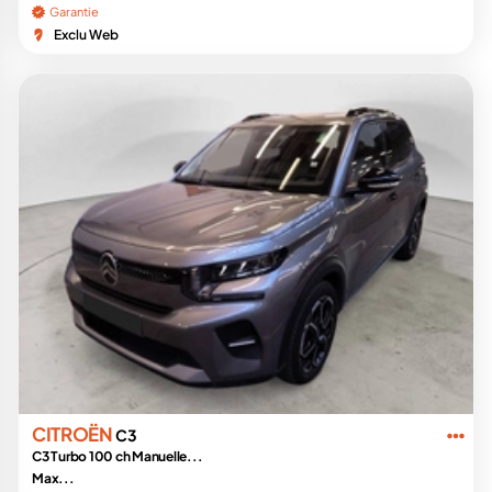
Garantie
Exclu Web
CITROËN
C3
C3 Turbo 100 ch Manuelle...
Max...