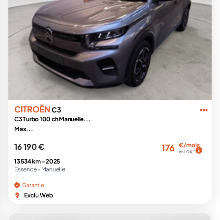
CITROËN
C3
C3 Turbo 100 ch Manuelle...
Max...
16 190 €
€/mois
176
en LOA
13 534 km -
2025
Essence -
Manuelle
Garantie
Exclu Web