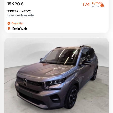
15 990 €
€/mois
174
en LOA
23 924 km -
2025
Essence -
Manuelle
Garantie
Exclu Web