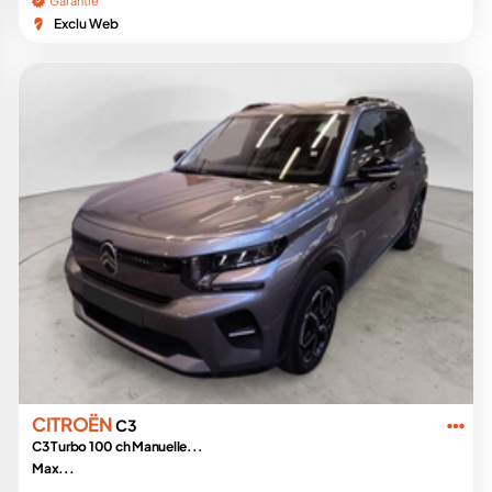
Garantie
Exclu Web
CITROËN
C3
C3 Turbo 100 ch Manuelle...
Max...