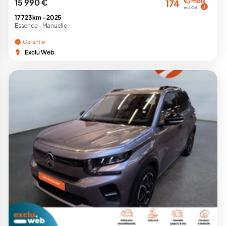
15 990 €
€/mois
174
en LOA
17 723 km -
2025
Essence -
Manuelle
Garantie
Exclu Web