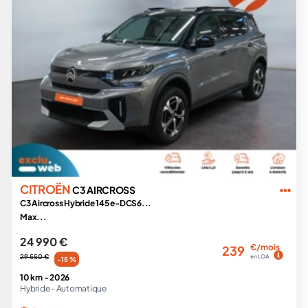
CITROËN
C3 AIRCROSS
C3 Aircross Hybride 145 e-DCS6...
Max...
24 990 €
€/mois
239
29 550 €
en LOA
-15 %
10 km -
2026
Hybride -
Automatique