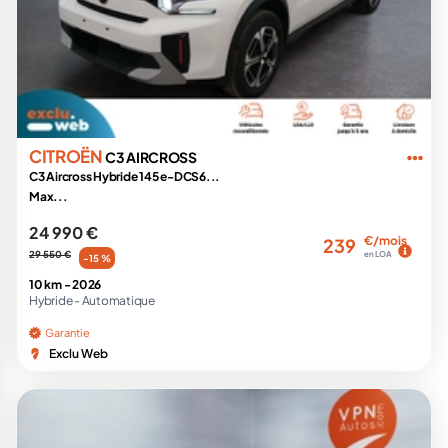
CITROËN
C3 AIRCROSS
C3 Aircross Hybride 145 e-DCS6...
Max...
24 990 €
€/mois
239
29 550 €
en LOA
-15 %
10 km -
2026
Hybride -
Automatique
Garantie
Exclu Web