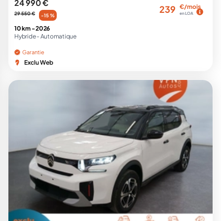
24 990 €
€/mois
239
29 550 €
en LOA
-15 %
10 km -
2026
Hybride -
Automatique
Garantie
Exclu Web