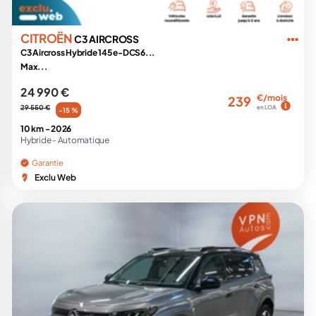
CITROËN
C3 AIRCROSS
C3 Aircross Hybride 145 e-DCS6...
Max...
24 990 €
€/mois
239
29 550 €
en LOA
-15 %
10 km -
2026
Hybride -
Automatique
Garantie
Exclu Web