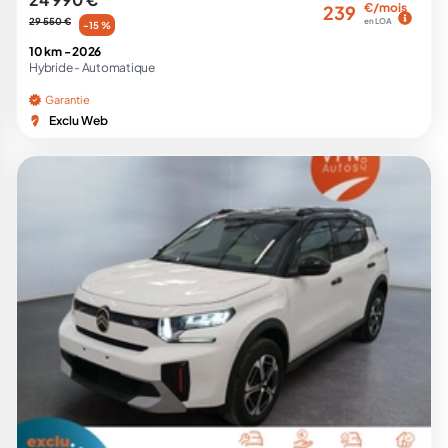
€/mois
239
29 550 €
en LOA
-15 %
10 km -
2026
Hybride -
Automatique
Garantie
Exclu Web