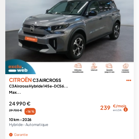
CITROËN
C3 AIRCROSS
C3 Aircross Hybride 145 e-DCS6...
Max...
24 990 €
€/mois
239
29 700 €
en LOA
-16 %
10 km -
2026
Hybride -
Automatique
Garantie