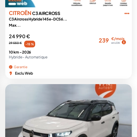
CITROËN
C3 AIRCROSS
C3 Aircross Hybride 145 e-DCS6...
Max...
24 990 €
€/mois
239
29 550 €
en LOA
-15 %
10 km -
2026
Hybride -
Automatique
Garantie
Exclu Web