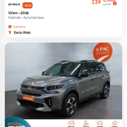
€/mois
239
29 700 €
en LOA
-16 %
10 km -
2026
Hybride -
Automatique
Garantie
Exclu Web