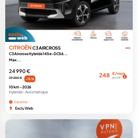
CITROËN
C3 AIRCROSS
C3 Aircross Hybride 145 e-DCS6...
Max...
24 990 €
€/mois
248
29 350 €
en LOA
-15 %
10 km -
2026
Hybride -
Automatique
Garantie
Exclu Web