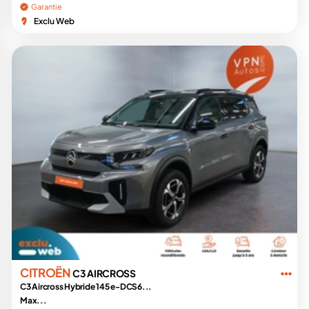
Garantie
Exclu Web
CITROËN
C3 AIRCROSS
C3 Aircross Hybride 145 e-DCS6...
Max...