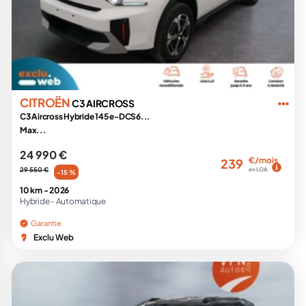
CITROËN
C3 AIRCROSS
C3 Aircross Hybride 145 e-DCS6...
Max...
24 990 €
€/mois
239
29 550 €
en LOA
-15 %
10 km -
2026
Hybride -
Automatique
Garantie
Exclu Web