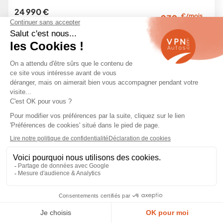
24 990 €
€/mois
239
29 700 €
en LOA
-16 %
10 km -
2026
Hybride -
Automatique
Garantie
Exclu Web
SATISFAIT
LIVRAISON
Achat
ou remboursé
partout en France
en ligne sécurisé
1
2
3
Citroën C3 Aircross Occasion
Le Citroën C3 Aircross reconditionnée est le petit SUV