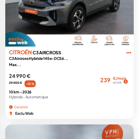
CITROËN
C3 AIRCROSS
C3 Aircross Hybride 145 e-DCS6...
Max...
24 990 €
€/mois
239
29 550 €
en LOA
-15 %
10 km -
2026
Hybride -
Automatique
Garantie
Exclu Web