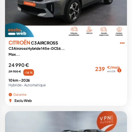
CITROËN
C3 AIRCROSS
C3 Aircross Hybride 145 e-DCS6...
Max...
24 990 €
€/mois
239
29 700 €
en LOA
-16 %
10 km -
2026
Hybride -
Automatique
Garantie
Exclu Web