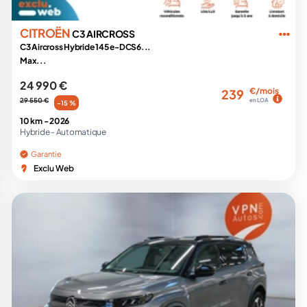
CITROËN
C3 AIRCROSS
C3 Aircross Hybride 145 e-DCS6...
Max...
24 990 €
€/mois
239
29 550 €
en LOA
-15 %
10 km -
2026
Hybride -
Automatique
Garantie
Exclu Web