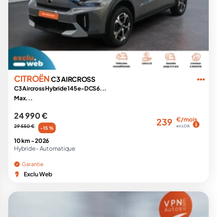
CITROËN
C3 AIRCROSS
C3 Aircross Hybride 145 e-DCS6...
Max...
24 990 €
€/mois
239
29 550 €
en LOA
-15 %
10 km -
2026
Hybride -
Automatique
Garantie
Exclu Web