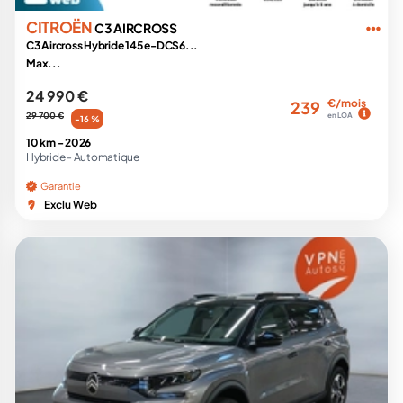
CITROËN
C3 AIRCROSS
C3 Aircross Hybride 145 e-DCS6...
Max...
24 990 €
€/mois
239
29 700 €
en LOA
-16 %
10 km -
2026
Hybride -
Automatique
Garantie
Exclu Web