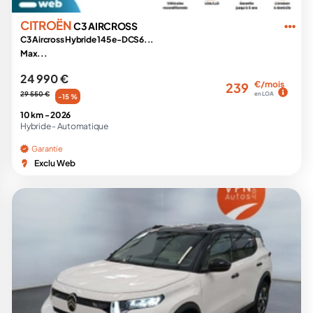
CITROËN
C3 AIRCROSS
C3 Aircross Hybride 145 e-DCS6...
Max...
24 990 €
€/mois
239
29 550 €
en LOA
-15 %
10 km -
2026
Hybride -
Automatique
Garantie
Exclu Web