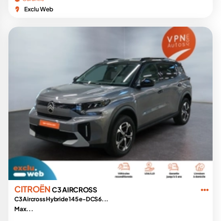
Exclu Web
CITROËN
C3 AIRCROSS
C3 Aircross Hybride 145 e-DCS6...
Max...