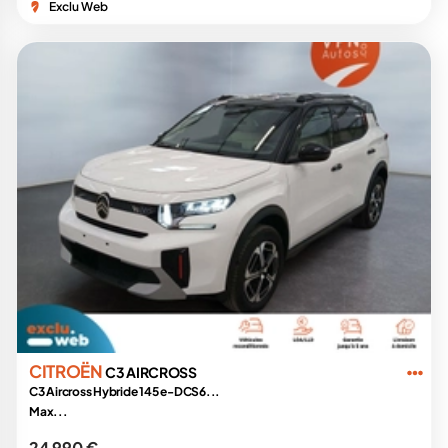
Exclu Web
CITROËN
C3 AIRCROSS
C3 Aircross Hybride 145 e-DCS6...
Max...
24 990 €