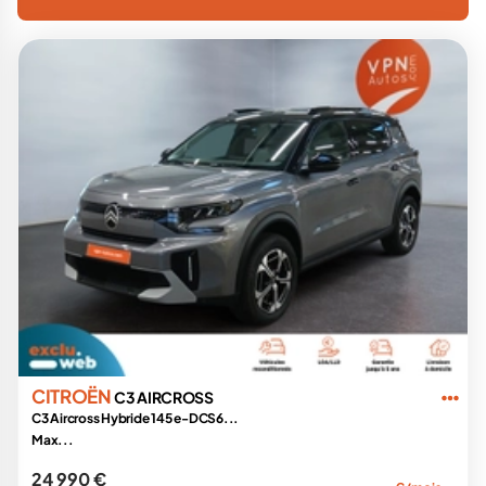
CITROËN
C3 AIRCROSS
C3 Aircross Hybride 145 e-DCS6...
Max...
24 990 €