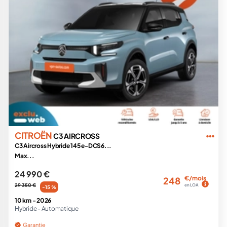
CITROËN
C3 AIRCROSS
C3 Aircross Hybride 145 e-DCS6...
Max...
24 990 €
€/mois
248
29 350 €
en LOA
-15 %
10 km -
2026
Hybride -
Automatique
Garantie