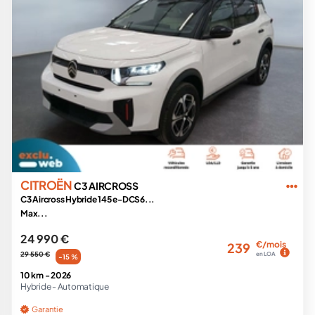
CITROËN
C3 AIRCROSS
C3 Aircross Hybride 145 e-DCS6...
Max...
24 990 €
€/mois
239
29 550 €
en LOA
-15 %
10 km -
2026
Hybride -
Automatique
Garantie