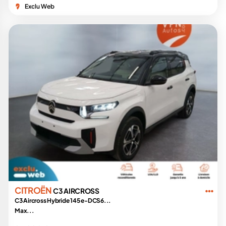
Exclu Web
CITROËN
C3 AIRCROSS
C3 Aircross Hybride 145 e-DCS6...
Max...