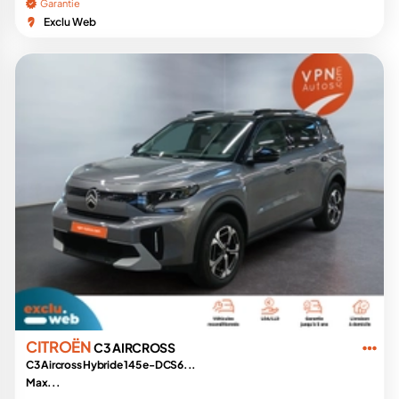
Garantie
Exclu Web
CITROËN
C3 AIRCROSS
C3 Aircross Hybride 145 e-DCS6...
Max...