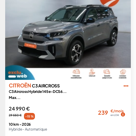
CITROËN
C3 AIRCROSS
C3 Aircross Hybride 145 e-DCS6...
Max...
24 990 €
€/mois
239
29 550 €
en LOA
-15 %
10 km -
2026
Hybride -
Automatique