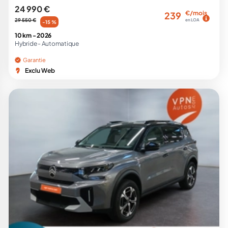
24 990 €
€/mois
239
29 550 €
en LOA
-15 %
10 km -
2026
Hybride -
Automatique
Garantie
Exclu Web