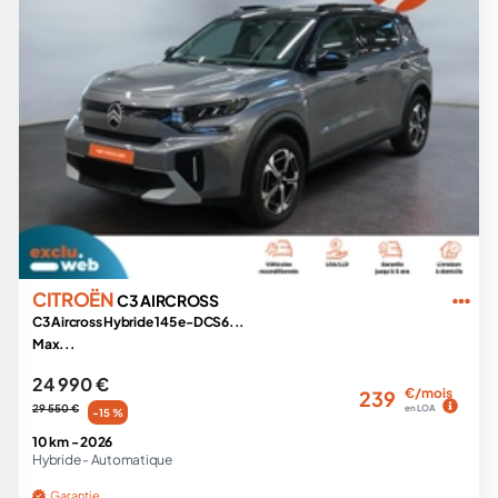
CITROËN
C3 AIRCROSS
C3 Aircross Hybride 145 e-DCS6...
Max...
24 990 €
€/mois
239
29 550 €
en LOA
-15 %
10 km -
2026
Hybride -
Automatique
Garantie