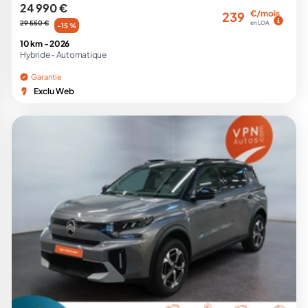
24 990 €
€/mois
239
29 550 €
en LOA
-15 %
10 km -
2026
Hybride -
Automatique
Garantie
Exclu Web