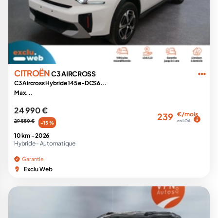
CITROËN
C3 AIRCROSS
C3 Aircross Hybride 145 e-DCS6...
Max...
24 990 €
€/mois
239
29 550 €
en LOA
-15 %
10 km -
2026
Hybride -
Automatique
Garantie
Exclu Web