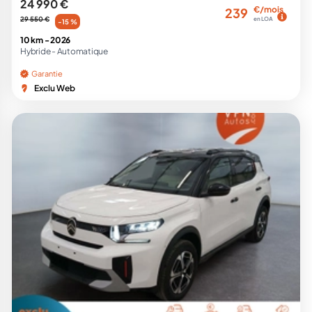
24 990 €
€/mois
239
29 550 €
en LOA
-15 %
10 km -
2026
Hybride -
Automatique
Garantie
Exclu Web