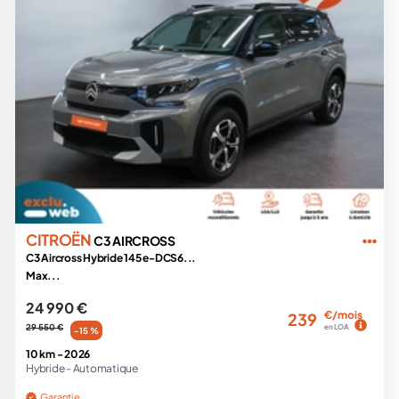
CITROËN
C3 AIRCROSS
C3 Aircross Hybride 145 e-DCS6...
Max...
24 990 €
€/mois
239
29 550 €
en LOA
-15 %
10 km -
2026
Hybride -
Automatique
Garantie