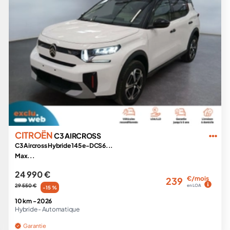
CITROËN
C3 AIRCROSS
C3 Aircross Hybride 145 e-DCS6...
Max...
24 990 €
€/mois
239
29 550 €
en LOA
-15 %
10 km -
2026
Hybride -
Automatique
Garantie