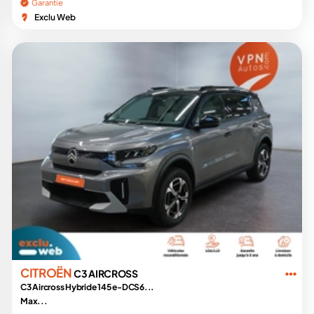
Garantie
Exclu Web
CITROËN
C3 AIRCROSS
C3 Aircross Hybride 145 e-DCS6...
Max...