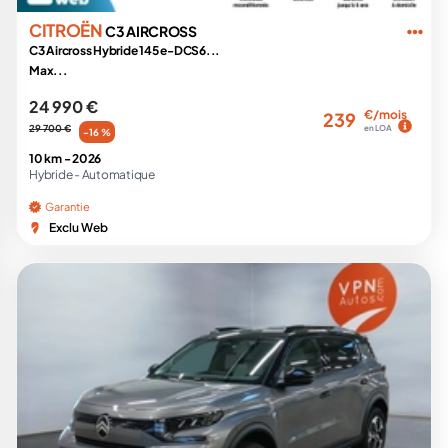
CITROËN
C3 AIRCROSS
C3 Aircross Hybride 145 e-DCS6...
Max...
24 990 €
€/mois
239
29 700 €
en LOA
-16 %
10 km -
2026
Hybride -
Automatique
Garantie
Exclu Web