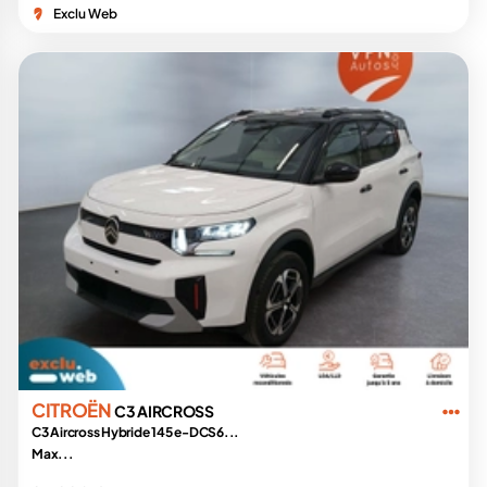
Exclu Web
CITROËN
C3 AIRCROSS
C3 Aircross Hybride 145 e-DCS6...
Max...