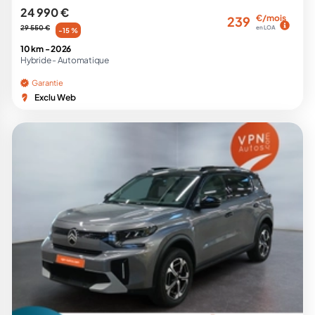
24 990 €
€/mois
239
29 550 €
en LOA
-15 %
10 km -
2026
Hybride -
Automatique
Garantie
Exclu Web