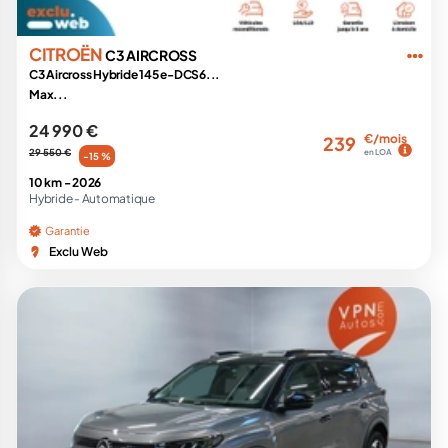
CITROËN
C3 AIRCROSS
C3 Aircross Hybride 145 e-DCS6...
Max...
24 990 €
€/mois
239
29 550 €
en LOA
-15 %
10 km -
2026
Hybride -
Automatique
Garantie
Exclu Web