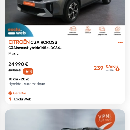
CITROËN
C3 AIRCROSS
C3 Aircross Hybride 145 e-DCS6...
Max...
24 990 €
€/mois
239
29 700 €
en LOA
-16 %
10 km -
2026
Hybride -
Automatique
Garantie
Exclu Web