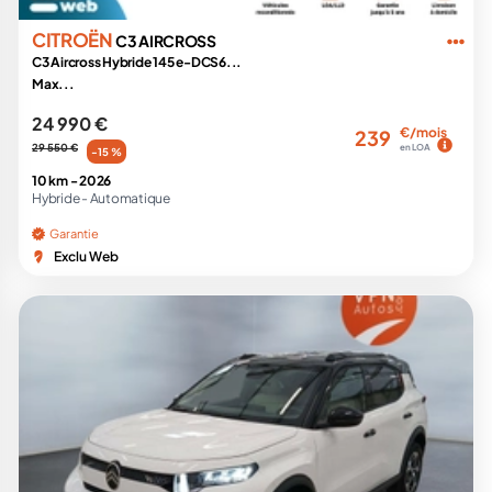
CITROËN
C3 AIRCROSS
C3 Aircross Hybride 145 e-DCS6...
Max...
24 990 €
€/mois
239
29 550 €
en LOA
-15 %
10 km -
2026
Hybride -
Automatique
Garantie
Exclu Web