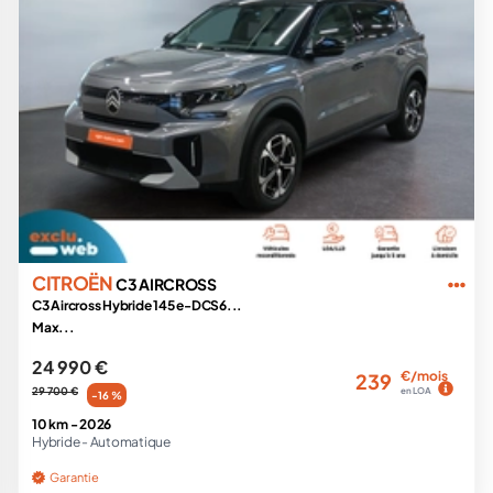
CITROËN
C3 AIRCROSS
C3 Aircross Hybride 145 e-DCS6...
Max...
24 990 €
€/mois
239
29 700 €
en LOA
-16 %
10 km -
2026
Hybride -
Automatique
Garantie