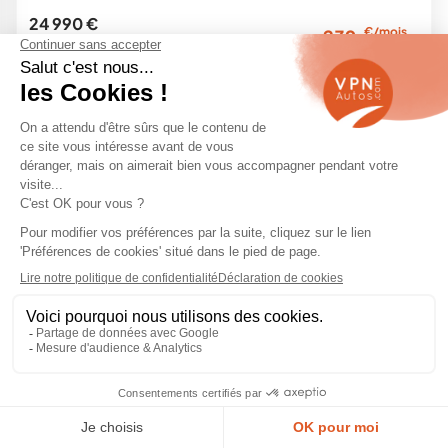
24 990 €
€/mois
239
29 700 €
en LOA
-16 %
10 km -
2026
Hybride -
Automatique
Garantie
Exclu Web
SATISFAIT
LIVRAISON
Achat
ou remboursé
partout en France
en ligne sécurisé
1
2
3
Citroën C3 Aircross Occasion
Le Citroën C3 Aircross reconditionnée est le petit SUV