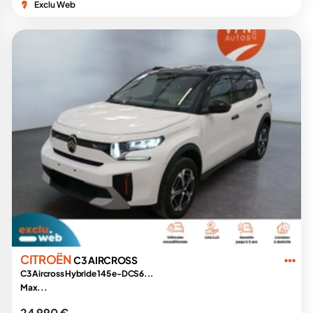
Exclu Web
CITROËN
C3 AIRCROSS
C3 Aircross Hybride 145 e-DCS6...
Max...
24 990 €