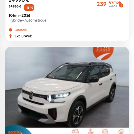
€/mois
239
29 550 €
en LOA
-15 %
10 km -
2026
Hybride -
Automatique
Garantie
Exclu Web