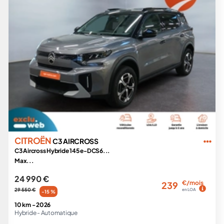
CITROËN
C3 AIRCROSS
C3 Aircross Hybride 145 e-DCS6...
Max...
24 990 €
€/mois
239
29 550 €
en LOA
-15 %
10 km -
2026
Hybride -
Automatique