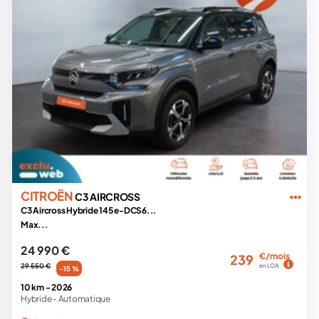
CITROËN
C3 AIRCROSS
C3 Aircross Hybride 145 e-DCS6...
Max...
24 990 €
€/mois
239
29 550 €
en LOA
-15 %
10 km -
2026
Hybride -
Automatique