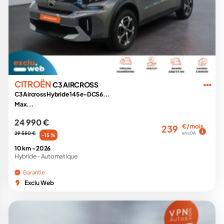
CITROËN
C3 AIRCROSS
C3 Aircross Hybride 145 e-DCS6...
Max...
24 990 €
€/mois
239
29 550 €
en LOA
-15 %
10 km -
2026
Hybride -
Automatique
Garantie
Exclu Web