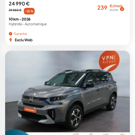
24 990 €
€/mois
239
29 550 €
en LOA
-15 %
10 km -
2026
Hybride -
Automatique
Garantie
Exclu Web