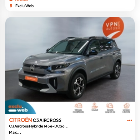
Exclu Web
CITROËN
C3 AIRCROSS
C3 Aircross Hybride 145 e-DCS6...
Max...