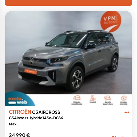
CITROËN
C3 AIRCROSS
C3 Aircross Hybride 145 e-DCS6...
Max...
24 990 €