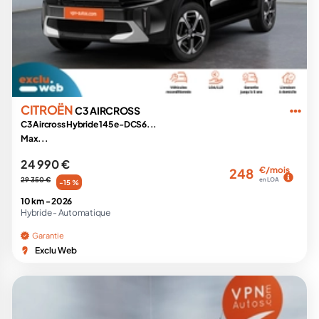
CITROËN
C3 AIRCROSS
C3 Aircross Hybride 145 e-DCS6...
Max...
24 990 €
€/mois
248
29 350 €
en LOA
-15 %
10 km -
2026
Hybride -
Automatique
Garantie
Exclu Web