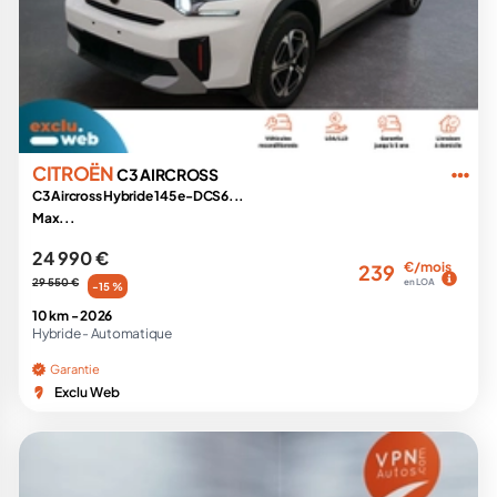
CITROËN
C3 AIRCROSS
C3 Aircross Hybride 145 e-DCS6...
Max...
24 990 €
€/mois
239
29 550 €
en LOA
-15 %
10 km -
2026
Hybride -
Automatique
Garantie
Exclu Web