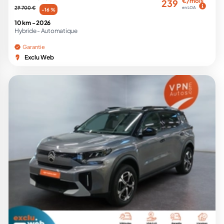
€/mois
239
29 700 €
en LOA
-16 %
10 km -
2026
Hybride -
Automatique
Garantie
Exclu Web