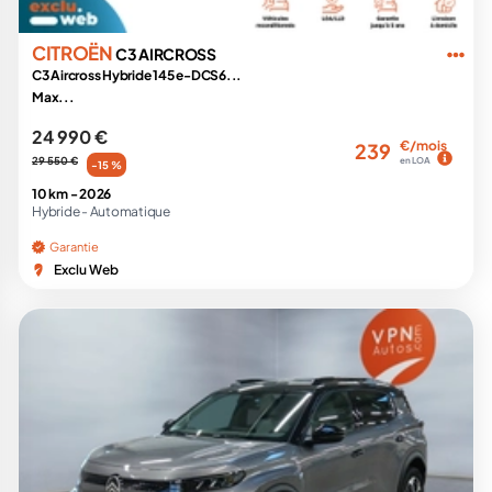
CITROËN
C3 AIRCROSS
C3 Aircross Hybride 145 e-DCS6...
Max...
24 990 €
€/mois
239
29 550 €
en LOA
-15 %
10 km -
2026
Hybride -
Automatique
Garantie
Exclu Web