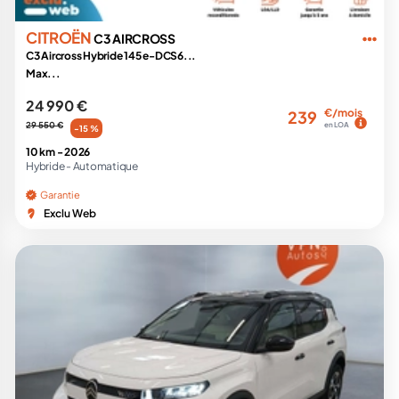
CITROËN
C3 AIRCROSS
C3 Aircross Hybride 145 e-DCS6...
Max...
24 990 €
€/mois
239
29 550 €
en LOA
-15 %
10 km -
2026
Hybride -
Automatique
Garantie
Exclu Web