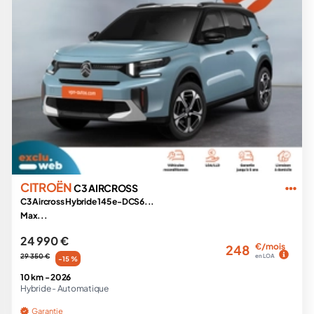
CITROËN
C3 AIRCROSS
C3 Aircross Hybride 145 e-DCS6...
Max...
24 990 €
€/mois
248
29 350 €
en LOA
-15 %
10 km -
2026
Hybride -
Automatique
Garantie