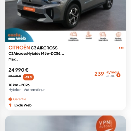
CITROËN
C3 AIRCROSS
C3 Aircross Hybride 145 e-DCS6...
Max...
24 990 €
€/mois
239
29 550 €
en LOA
-15 %
10 km -
2026
Hybride -
Automatique
Garantie
Exclu Web