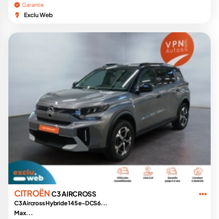
Garantie
Exclu Web
CITROËN
C3 AIRCROSS
C3 Aircross Hybride 145 e-DCS6...
Max...