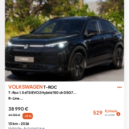
VOLKSWAGEN
T-ROC
T-Roc 1.5 eTSI EVO2 Hybrid 150 ch DSG7...
R-Line...
38 990 €
€/mois
529
44 730 €
en crédit
-13 %
10 km -
2026
Hybride -
Automatique