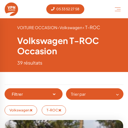
05 33 52 27 58
‹ T-ROC
VOITURE OCCASION
‹ Volkswagen
Volkswagen T-ROC
Occasion
39 résultats
Filtrer
Trier par
Volkswagen
T-ROC