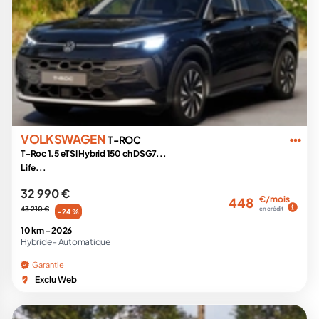
VOLKSWAGEN
T-ROC
T-Roc 1.5 eTSI Hybrid 150 ch DSG7...
Life...
32 990 €
€/mois
448
43 210 €
en crédit
-24 %
10 km -
2026
Hybride -
Automatique
Garantie
Exclu Web