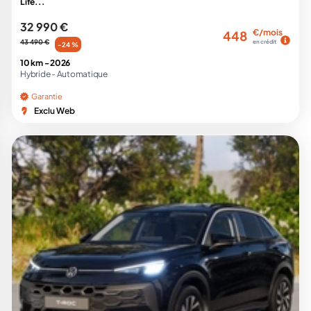
Life...
32 990 €
€/mois
448
43 490 €
en crédit
-24 %
10 km -
2026
Hybride -
Automatique
Garantie
Exclu Web