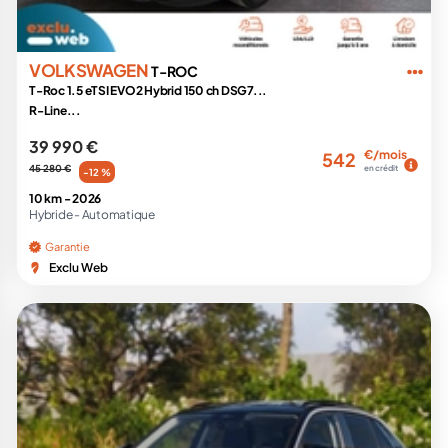
VOLKSWAGEN
T-ROC
T-Roc 1.5 eTSI EVO2 Hybrid 150 ch DSG7...
R-Line...
39 990 €
€/mois
542
45 280 €
en crédit
-12 %
10 km -
2026
Hybride -
Automatique
Garantie
Exclu Web