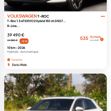
VOLKSWAGEN
T-ROC
T-Roc 1.5 eTSI EVO2 Hybrid 150 ch DSG7...
R-Line...
39 490 €
€/mois
535
44 880 €
en crédit
-12 %
10 km -
2026
Hybride -
Automatique
Garantie
Exclu Web