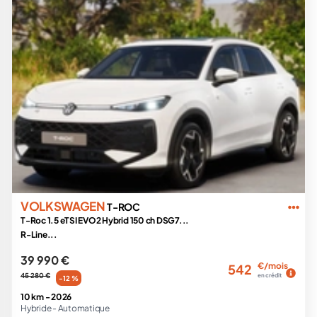
VOLKSWAGEN
T-ROC
T-Roc 1.5 eTSI EVO2 Hybrid 150 ch DSG7...
R-Line...
39 990 €
€/mois
542
45 280 €
en crédit
-12 %
10 km -
2026
Hybride -
Automatique