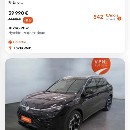
R-Line...
39 990 €
€/mois
542
44 880 €
en crédit
-11 %
10 km -
2026
Hybride -
Automatique
Garantie
Exclu Web