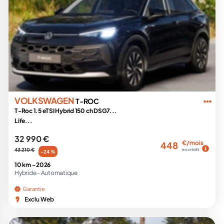
VOLKSWAGEN
T-ROC
T-Roc 1.5 eTSI Hybrid 150 ch DSG7...
Life...
32 990 €
€/mois
448
43 210 €
en crédit
-24 %
10 km -
2026
Hybride -
Automatique
Garantie
Exclu Web