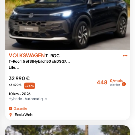
VOLKSWAGEN
T-ROC
T-Roc 1.5 eTSI Hybrid 150 ch DSG7...
Life...
32 990 €
€/mois
448
43 490 €
en crédit
-24 %
10 km -
2026
Hybride -
Automatique
Garantie
Exclu Web