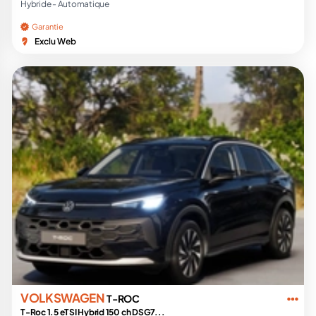
Hybride -
Automatique
Garantie
Exclu Web
VOLKSWAGEN
T-ROC
T-Roc 1.5 eTSI Hybrid 150 ch DSG7...