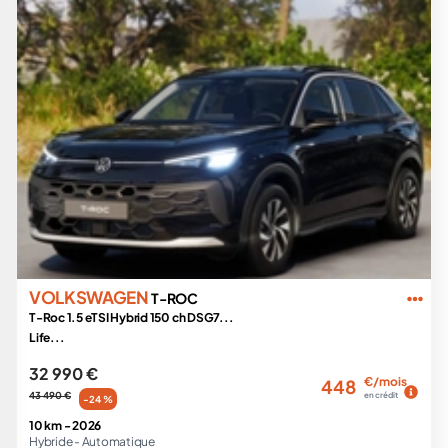
VOLKSWAGEN
T-ROC
T-Roc 1.5 eTSI Hybrid 150 ch DSG7...
Life...
32 990 €
€/mois
448
43 490 €
en crédit
-24 %
10 km -
2026
Hybride -
Automatique