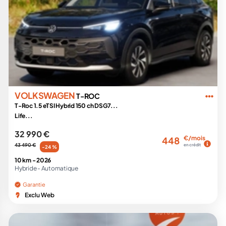
VOLKSWAGEN
T-ROC
T-Roc 1.5 eTSI Hybrid 150 ch DSG7...
Life...
32 990 €
€/mois
448
43 490 €
en crédit
-24 %
10 km -
2026
Hybride -
Automatique
Garantie
Exclu Web