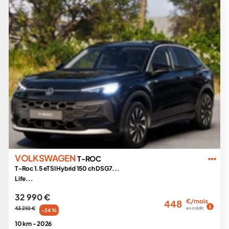
VOLKSWAGEN
T-ROC
T-Roc 1.5 eTSI Hybrid 150 ch DSG7...
Life...
32 990 €
€/mois
448
43 210 €
en crédit
-24 %
10 km -
2026