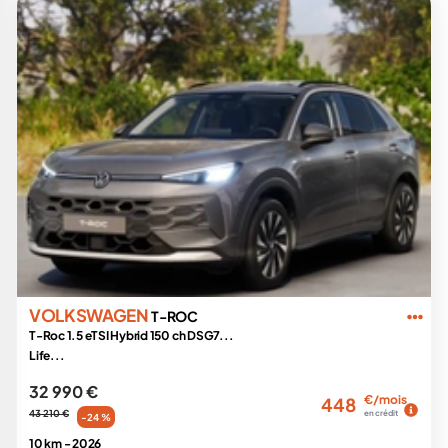
VOLKSWAGEN
T-ROC
T-Roc 1.5 eTSI Hybrid 150 ch DSG7...
Life...
32 990 €
€/mois
448
43 210 €
en crédit
-24 %
10 km -
2026