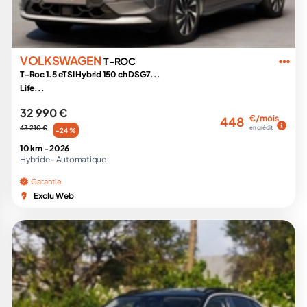
VOLKSWAGEN
T-ROC
T-Roc 1.5 eTSI Hybrid 150 ch DSG7...
Life...
32 990 €
€/mois
448
43 210 €
en crédit
-24 %
10 km -
2026
Hybride -
Automatique
Garantie
Exclu Web