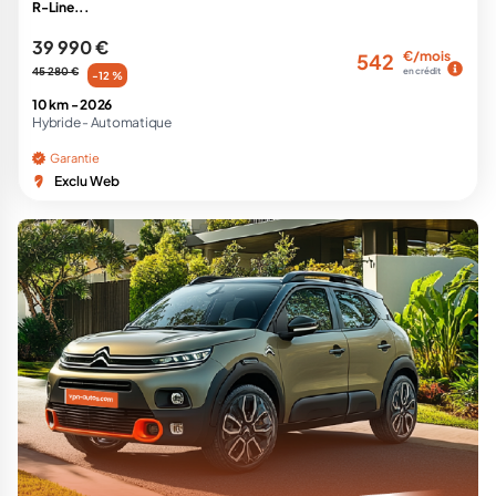
R-Line...
39 990 €
€/mois
542
45 280 €
en crédit
-12 %
10 km -
2026
Hybride -
Automatique
Garantie
Exclu Web