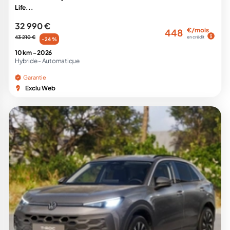
Life...
32 990 €
€/mois
448
43 210 €
en crédit
-24 %
10 km -
2026
Hybride -
Automatique
Garantie
Exclu Web