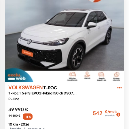
VOLKSWAGEN
T-ROC
T-Roc 1.5 eTSI EVO2 Hybrid 150 ch DSG7...
R-Line...
39 990 €
€/mois
542
44 880 €
en crédit
-11 %
10 km -
2026
Hybride -
Automatique