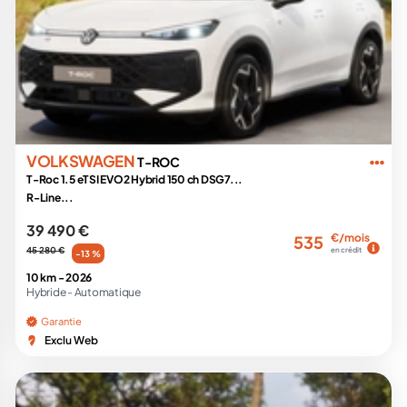
VOLKSWAGEN
T-ROC
T-Roc 1.5 eTSI EVO2 Hybrid 150 ch DSG7...
R-Line...
39 490 €
€/mois
535
45 280 €
en crédit
-13 %
10 km -
2026
Hybride -
Automatique
Garantie
Exclu Web