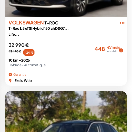
VOLKSWAGEN
T-ROC
T-Roc 1.5 eTSI Hybrid 150 ch DSG7...
Life...
32 990 €
€/mois
448
43 490 €
en crédit
-24 %
10 km -
2026
Hybride -
Automatique
Garantie
Exclu Web