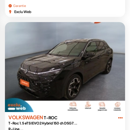
Garantie
Exclu Web
VOLKSWAGEN
T-ROC
T-Roc 1.5 eTSI EVO2 Hybrid 150 ch DSG7...
R-Line...