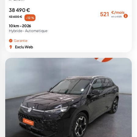
38 490 €
€/mois
521
43 600 €
en crédit
-12 %
10 km -
2026
Hybride -
Automatique
Garantie
Exclu Web