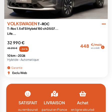
VOLKSWAGEN
T-ROC
T-Roc 1.5 eTSI Hybrid 150 ch DSG7...
Life...
32 990 €
€/mois
448
43 210 €
en crédit
-24 %
10 km -
2026
Hybride -
Automatique
Garantie
Exclu Web
SATISFAIT
LIVRAISON
Achat
ou remboursé
partout en France
en ligne sécurisé