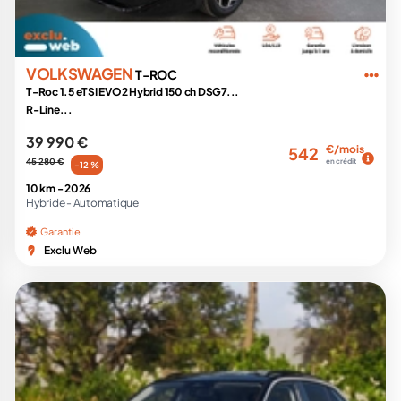
VOLKSWAGEN
T-ROC
T-Roc 1.5 eTSI EVO2 Hybrid 150 ch DSG7...
R-Line...
39 990 €
€/mois
542
45 280 €
en crédit
-12 %
10 km -
2026
Hybride -
Automatique
Garantie
Exclu Web