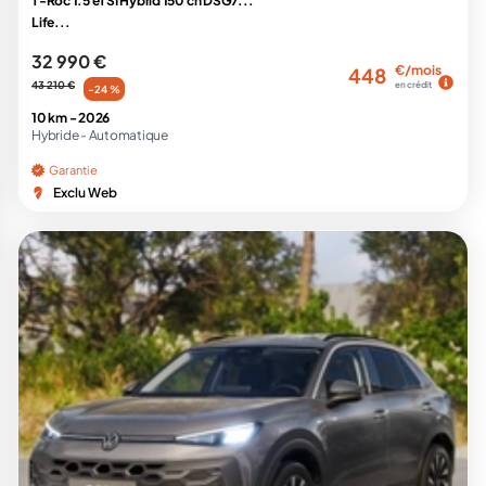
T-Roc 1.5 eTSI Hybrid 150 ch DSG7...
Life...
32 990 €
€/mois
448
43 210 €
en crédit
-24 %
10 km -
2026
Hybride -
Automatique
Garantie
Exclu Web