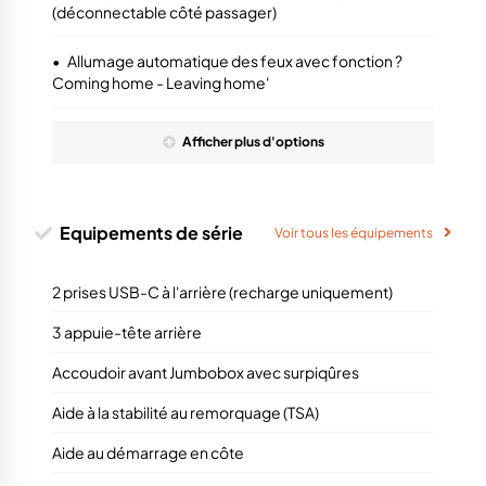
(déconnectable côté passager)
•
Allumage automatique des feux avec fonction ?
Coming home - Leaving home'
Afficher
plus
d'options
Equipements de série
Voir tous les équipements
2 prises USB-C à l'arrière (recharge uniquement)
3 appuie-tête arrière
Accoudoir avant Jumbobox avec surpiqûres
Aide à la stabilité au remorquage (TSA)
Aide au démarrage en côte