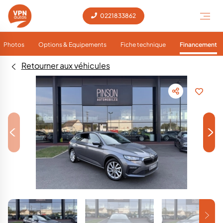
0221833862
Photos
Options & Equipements
Fiche technique
Financement
Retourner aux véhicules
<
>