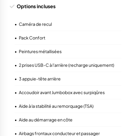
Options incluses
•
Caméra de recul
•
Pack Confort
•
Peintures métallisées
•
2 prises USB-C à l'arrière (recharge uniquement)
•
3 appuie-tête arrière
•
Accoudoir avant Jumbobox avec surpiqûres
•
Aide à la stabilité au remorquage (TSA)
•
Aide au démarrage en côte
•
Airbags frontaux conducteur et passager