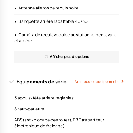
•
Antenne aileron de requin noire
•
Banquette arrière rabattable 40/60
•
Caméra de recul avec aide au stationnement avant
et arrière
Afficher
plus
d'options
Equipements de série
Voir tous les équipements
3 appuis-tête arrière réglables
6 haut-parleurs
ABS (anti-blocage des roues), EBD (répartiteur
électronique de freinage)