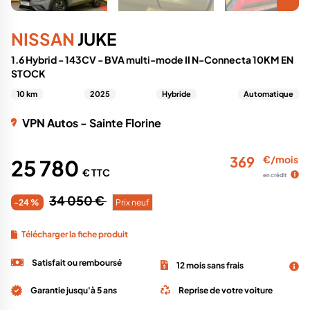
NISSAN
JUKE
1.6 Hybrid - 143CV - BVA multi-mode II N-Connecta 10KM EN
STOCK
10 km
2025
Hybride
Automatique
VPN Autos - Sainte Florine
369
€/mois
25 780
€ TTC
en crédit
34 050 €
-24 %
Prix neuf
Télécharger la fiche produit
Satisfait ou remboursé
12 mois sans frais
Garantie jusqu'à 5 ans
Reprise de votre voiture