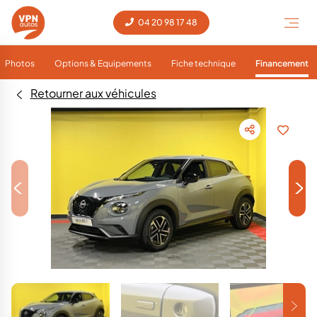
04 20 98 17 48
Photos
Options & Equipements
Fiche technique
Financement
Retourner aux véhicules
<
>