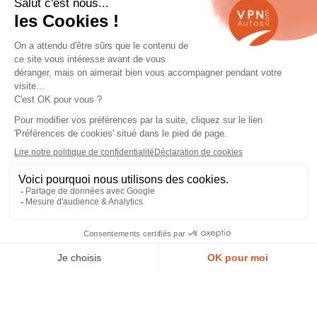
Navigation
Qui sommes-nous ?
Contactez-nous
VPN Autos Pro - Notre site de
Plan du site
voitures d'occasion pour
professionnels & marchands
Mentions légales
Rejoindre le réseau VPN Autos
Blog
Me connecter
Suivez-nous
Nous appeler
Devis Gratuit
© 2026 VPN Autos —
Mentions légales
et