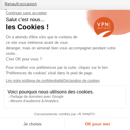
Renault occasion
Peugeot occasion
Volvo occasion
Volkswagen occasion
Nos top modèles occasion
Citroën C3 occasion
Citroën C3 Aircross occasion
Citroën C5 Aircross occasion
Dacia Duster occasion
Dacia Sandero occasion
Fiat 500 occasion
Peugeot 308 occasion
Peugeot 3008 occasion
Peugeot 208 occasion
Peugeot 2008 occasion
Renault Captur occasion