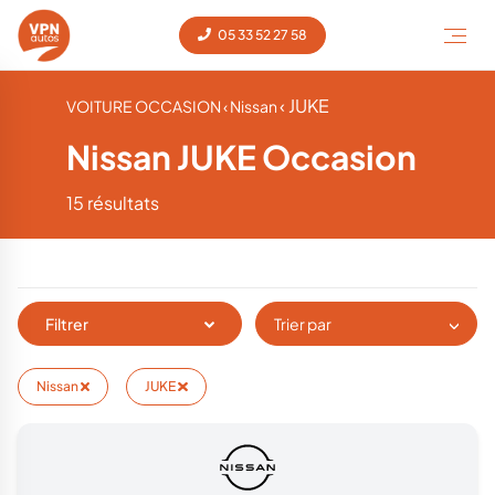
05 33 52 27 58
‹ JUKE
VOITURE OCCASION
‹ Nissan
Nissan JUKE Occasion
15 résultats
Filtrer
Trier par
Nissan
JUKE