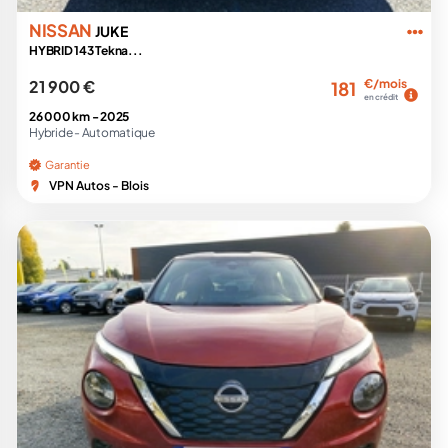
NISSAN
JUKE
HYBRID 143 Tekna...
21 900 €
€/mois
181
en crédit
26 000 km -
2025
Hybride -
Automatique
Garantie
VPN Autos - Blois