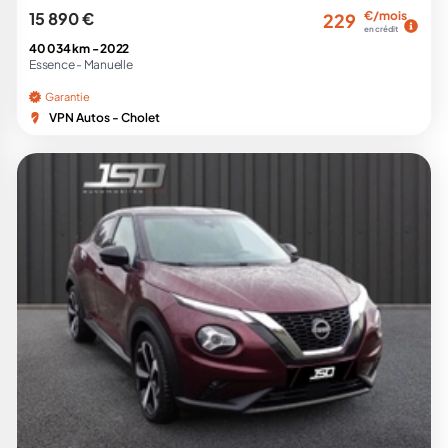
15 890 €
€/mois
229
en crédit
40 034 km -
2022
Essence -
Manuelle
Garantie
VPN Autos - Cholet