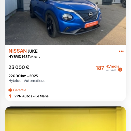
NISSAN
JUKE
HYBRID 143 Tekna...
23 000 €
€/mois
187
en crédit
29 000 km -
2025
Hybride -
Automatique
Garantie
VPN Autos - Le Mans