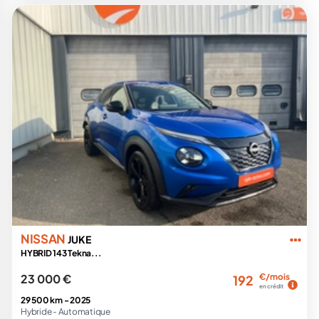
NISSAN
JUKE
HYBRID 143 Tekna...
23 000 €
€/mois
192
en crédit
29 500 km -
2025
Hybride -
Automatique