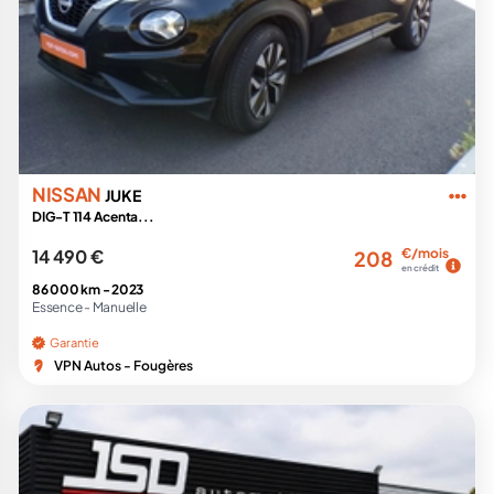
NISSAN
JUKE
DIG-T 114 Acenta...
14 490 €
€/mois
208
en crédit
86 000 km -
2023
Essence -
Manuelle
Garantie
VPN Autos - Fougères