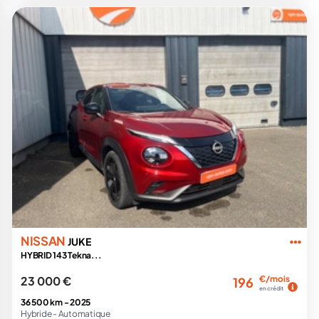
NISSAN
JUKE
HYBRID 143 Tekna...
23 000 €
€/mois
196
en crédit
36 500 km -
2025
Hybride -
Automatique