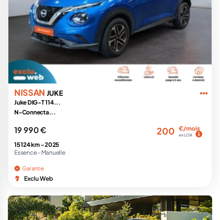
NISSAN
JUKE
Juke DIG-T 114...
N-Connecta...
19 990 €
€/mois
200
en LOA
15 124 km -
2025
Essence -
Manuelle
Garantie
Exclu Web