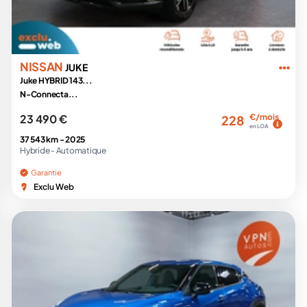
NISSAN
JUKE
Juke HYBRID 143...
N-Connecta...
23 490 €
€/mois
228
en LOA
37 543 km -
2025
Hybride -
Automatique
Garantie
Exclu Web