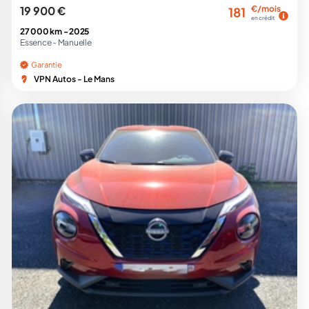
19 900 €
€/mois
181
en crédit
27 000 km -
2025
Essence -
Manuelle
Garantie
VPN Autos - Le Mans