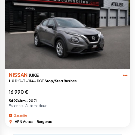
NISSAN
JUKE
1.0 DIG-T - 114 - DCT Stop/Start Busines...
16 990 €
54 974 km -
2021
Essence -
Automatique
Garantie
VPN Autos - Bergerac