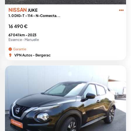
NISSAN
JUKE
1.0 DIG-T - 114 - N-Connecta...
16 490 €
67 041 km -
2023
Essence -
Manuelle
Garantie
VPN Autos - Bergerac