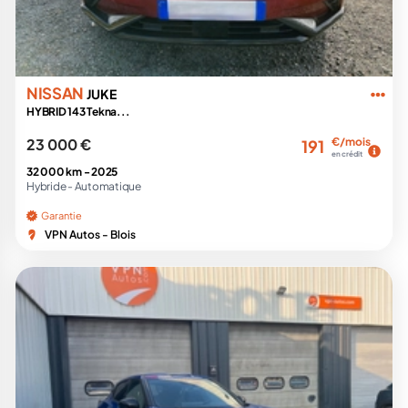
NISSAN
JUKE
HYBRID 143 Tekna...
23 000 €
€/mois
191
en crédit
32 000 km -
2025
Hybride -
Automatique
Garantie
VPN Autos - Blois