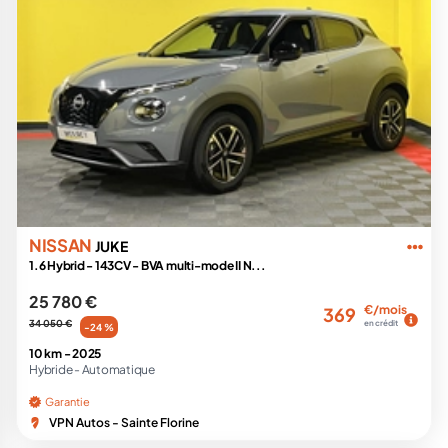
NISSAN
JUKE
1.6 Hybrid - 143CV - BVA multi-mode II N...
25 780 €
€/mois
369
34 050 €
en crédit
-24 %
10 km -
2025
Hybride -
Automatique
Garantie
VPN Autos - Sainte Florine