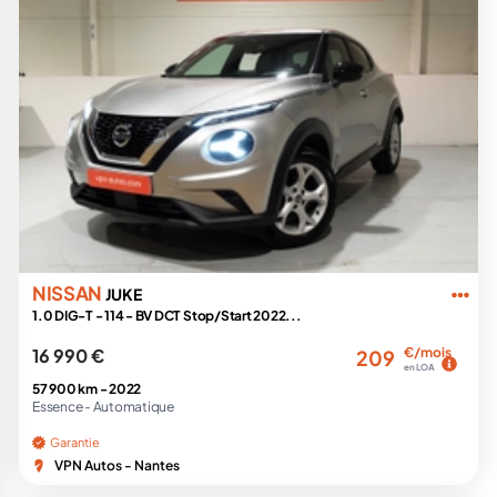
NISSAN
JUKE
1.0 DIG-T - 114 - BV DCT Stop/Start 2022...
16 990 €
€/mois
209
en LOA
57 900 km -
2022
Essence -
Automatique
Garantie
VPN Autos - Nantes