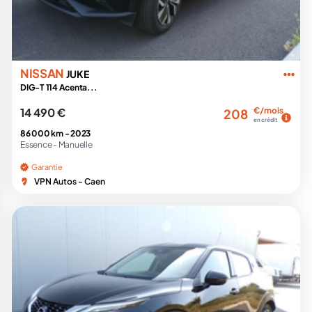
NISSAN
JUKE
DIG-T 114 Acenta...
14 490 €
€/mois
208
en crédit
86 000 km -
2023
Essence -
Manuelle
Garantie
VPN Autos - Caen