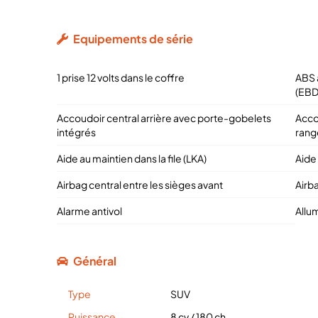
Equipements de série
1 prise 12 volts dans le coffre
ABS 
(EBD
Accoudoir central arrière avec porte-gobelets
Acco
intégrés
ran
Aide au maintien dans la file (LKA)
Aide 
Airbag central entre les sièges avant
Airba
Alarme antivol
Allu
Général
Type
SUV
Puissance
8 cv
/
180 ch