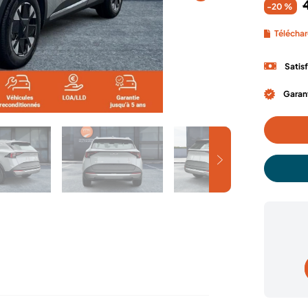
-20 %
Téléchar
Satis
Garant