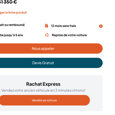
41 350 €
ger la fiche produit
fait ou remboursé
12 mois sans frais
ie jusqu'à 5 ans
Reprise de votre voiture
Nous appeler
Devis Gratuit
Rachat Express
Vendez votre ancien véhicule en 3 minutes chrono!
Vendre sa voiture