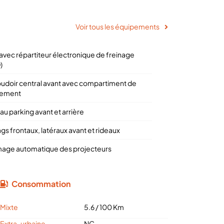
Voir tous les équipements
avec répartiteur électronique de freinage
)
udoir central avant avec compartiment de
gement
au parking avant et arrière
gs frontaux, latéraux avant et rideaux
mage automatique des projecteurs
Consommation
Mixte
5.6 / 100 Km
Extra-urbaine
NC