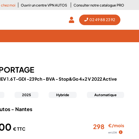
e chez moi
Ouvrir un centre VPN AUTOS
Consulter notre catalogue PRO
02 49 88 23 92
PORTAGE
HEV 1.6 T-GDI -239ch - BVA - Stop&Go 4x2 V 2022 Active
2025
Hybride
Automatique
utos - Nantes
900
298
€/mois
€ TTC
en LOA