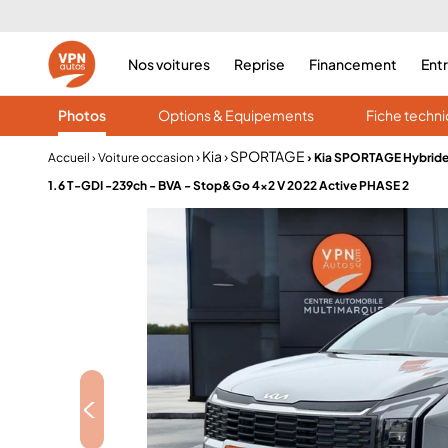
Nos voitures
Reprise
Financement
Ent
Photos
Options & Equipements
Fiche techn
› Kia
› SPORTAGE
Accueil
› Voiture occasion
› Kia SPORTAGE Hybrid
1.6 T-GDI -239ch - BVA - Stop&Go 4x2 V 2022 Active PHASE 2
<