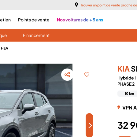
Trouver un point de vente proche d
retien
Points de vente
Nos voitures de + 5 ans
ique
Financement
e HEV
KIA
S
Hybride 
PHASE 2
10 km
VPN A
32 
>