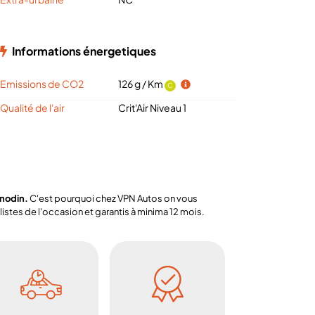
Informations énergetiques
Emissions de CO2
126 g / Km
C
Qualité de l'air
Crit'Air Niveau 1
anodin.
C'est pourquoi chez VPN Autos on vous
stes de l'occasion et garantis à minima 12 mois.