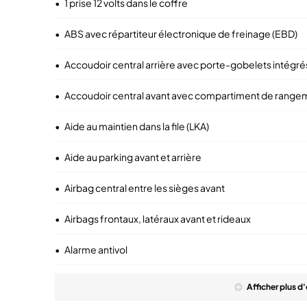
•
1 prise 12 volts dans le coffre
•
ABS avec répartiteur électronique de freinage (EBD)
•
Accoudoir central arrière avec porte-gobelets intégré
•
Accoudoir central avant avec compartiment de range
•
Aide au maintien dans la file (LKA)
•
Aide au parking avant et arrière
•
Airbag central entre les sièges avant
•
Airbags frontaux, latéraux avant et rideaux
•
Alarme antivol
Afficher
plus
d'