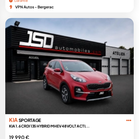
Garantie
VPN Autos - Bergerac
KIA
SPORTAGE
KIA 1.6 CRDI 135 HYBRID MHEV 48VOLT ACTI...
19 990 €