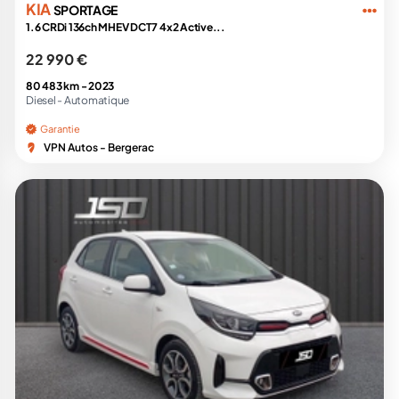
KIA
SPORTAGE
1.6 CRDi 136ch MHEV DCT7 4x2 Active...
22 990 €
80 483 km -
2023
Diesel -
Automatique
Garantie
VPN Autos - Bergerac