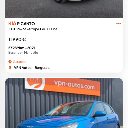
KIA
PICANTO
1.0 DPi - 67 - Stop&Go GT Line...
11 990 €
57 989 km -
2021
Essence -
Manuelle
Garantie
VPN Autos - Bergerac