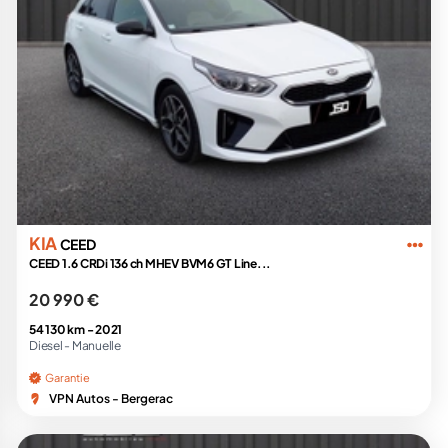
KIA
CEED
CEED 1.6 CRDi 136 ch MHEV BVM6 GT Line...
20 990 €
54 130 km -
2021
Diesel -
Manuelle
Garantie
VPN Autos - Bergerac