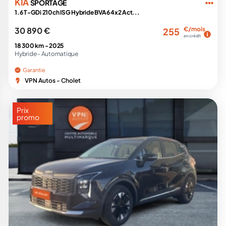
KIA
SPORTAGE
1.6 T-GDi 210ch ISG Hybride BVA6 4x2 Act...
30 890 €
€/mois
255
en crédit
18 300 km -
2025
Hybride -
Automatique
Garantie
VPN Autos - Cholet
Prix
promo