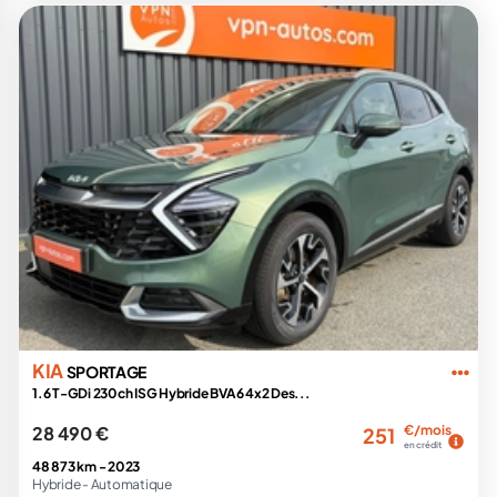
KIA
SPORTAGE
1.6 T-GDi 230ch ISG Hybride BVA6 4x2 Des...
28 490 €
€/mois
251
en crédit
48 873 km -
2023
Hybride -
Automatique