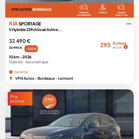
KIA
SPORTAGE
V Hybride 239ch bva6 Active...
32 490 €
€/mois
293
32 990 €
en LOA
-500 €
10 km -
2026
Hybride -
Automatique
Garantie
VPN Autos - Bordeaux - Lormont
Prix
promo