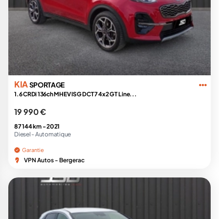
KIA
SPORTAGE
1.6 CRDi 136ch MHEV ISG DCT7 4x2 GT Line...
19 990 €
87 144 km -
2021
Diesel -
Automatique
Garantie
VPN Autos - Bergerac