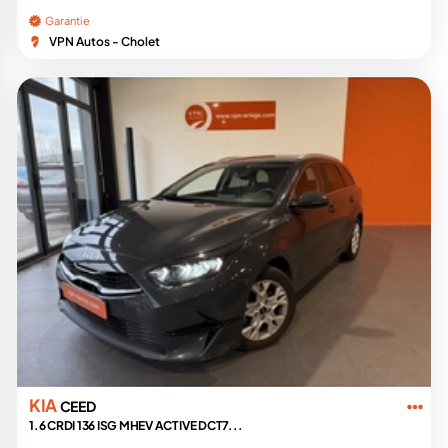
Garantie
VPN Autos - Cholet
KIA
CEED
1.6 CRDI 136 ISG MHEV ACTIVE DCT7...