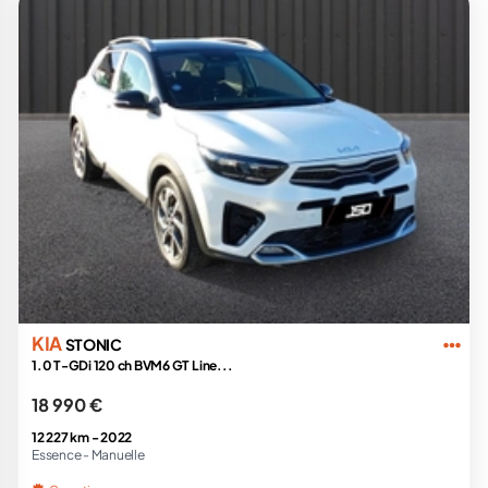
KIA
STONIC
1.0 T-GDi 120 ch BVM6 GT Line...
18 990 €
12 227 km -
2022
Essence -
Manuelle