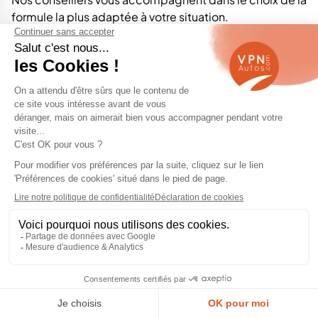
formule la plus adaptée à votre situation.
Un crédit vous engage et doit être remboursé. Vérifiez
vos capacités de remboursement avant de vous
engager.
Essayez votre prochaine Kia
occasion
Vous avez repéré une Kia Sportage, une Ceed ou une
Kia pas chère parmi nos annonces ?
Chez VPN Autos, vous pouvez
essayer gratuitement
votre future voiture dans le point de vente le plus
proche.
Nos conseillers vous accompagnent dès la prise de
contact jusqu’à la remise des clés, afin de vous
proposer la Kia qui correspond le mieux à vos besoins.