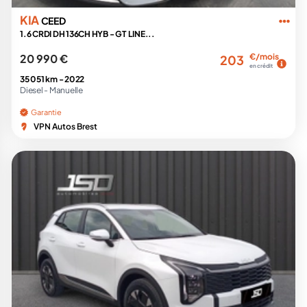
KIA
CEED
1.6 CRDI DH 136CH HYB - GT LINE...
20 990 €
€/mois
203
en crédit
35 051 km -
2022
Diesel -
Manuelle
Garantie
VPN Autos Brest