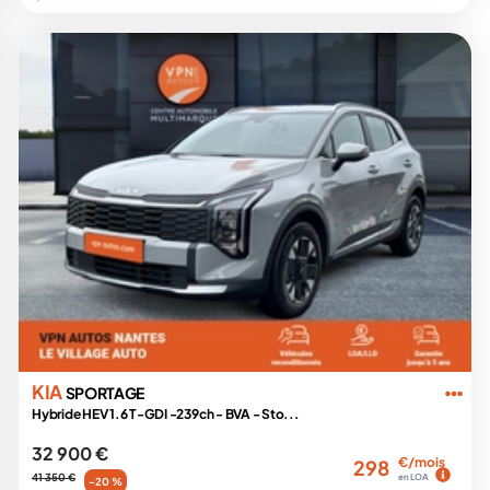
KIA
SPORTAGE
Hybride HEV 1.6 T-GDI -239ch - BVA - Sto...
32 900 €
€/mois
298
41 350 €
en LOA
-20 %