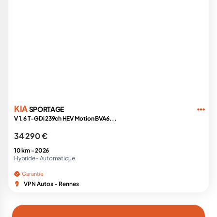
KIA
SPORTAGE
V 1.6 T-GDi 239ch HEV Motion BVA6...
34 290 €
10 km -
2026
Hybride -
Automatique
Garantie
VPN Autos - Rennes