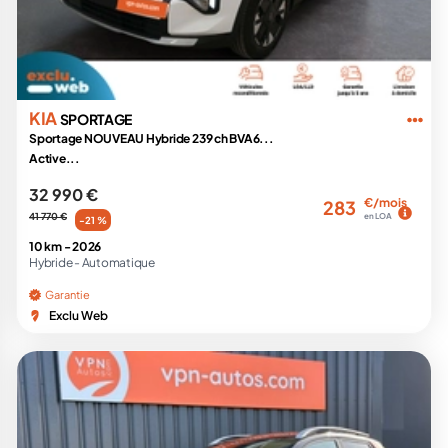
KIA
SPORTAGE
Sportage NOUVEAU Hybride 239 ch BVA6...
Active...
32 990 €
€/mois
283
41 770 €
en LOA
-21 %
10 km -
2026
Hybride -
Automatique
Garantie
Exclu Web