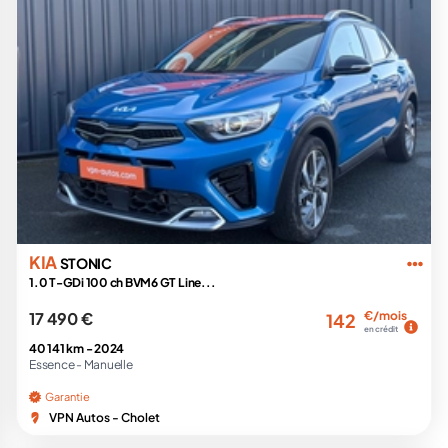
KIA
STONIC
1.0 T-GDi 100 ch BVM6 GT Line...
17 490 €
€/mois
142
en crédit
40 141 km -
2024
Essence -
Manuelle
Garantie
VPN Autos - Cholet