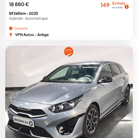
18 880 €
€/mois
149
en crédit
59 265 km -
2023
Hybride -
Automatique
Garantie
VPN Autos - Ariège