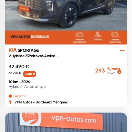
KIA
SPORTAGE
V Hybride 239ch bva6 Active...
32 490 €
€/mois
293
32 990 €
en LOA
-500 €
10 km -
2026
Hybride -
Automatique
Garantie
VPN Autos - Bordeaux Mérignac