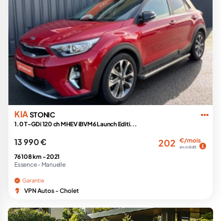
KIA
STONIC
1.0 T-GDi 120 ch MHEV iBVM6 Launch Editi...
13 990 €
€/mois
202
en crédit
76 108 km -
2021
Essence -
Manuelle
Garantie
VPN Autos - Cholet