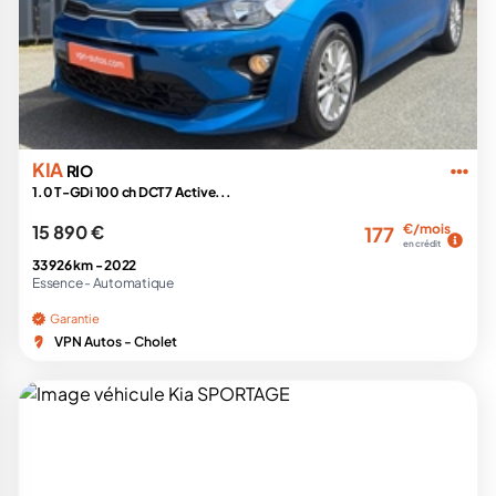
KIA
RIO
1.0 T-GDi 100 ch DCT7 Active...
15 890 €
€/mois
177
en crédit
33 926 km -
2022
Essence -
Automatique
Garantie
VPN Autos - Cholet