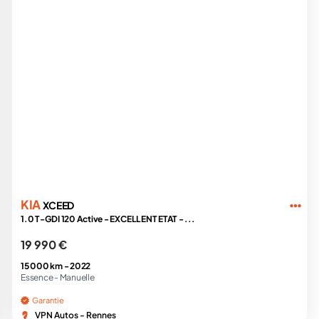
KIA
XCEED
1.0 T-GDI 120 Active - EXCELLENT ETAT - ...
19 990 €
15 000 km -
2022
Essence -
Manuelle
Garantie
VPN Autos - Rennes